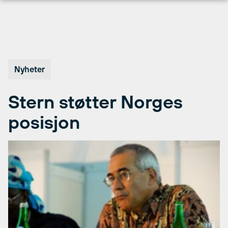
Hopp
til
innhold
Nyheter
Stern støtter Norges
posisjon