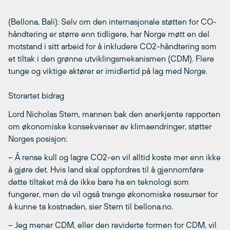
(Bellona, Bali): Selv om den internasjonale støtten for CO-
håndtering er større enn tidligere, har Norge møtt en del
motstand i sitt arbeid for å inkludere CO2-håndtering som
et tiltak i den grønne utviklingsmekanismen (CDM). Flere
tunge og viktige aktører er imidlertid på lag med Norge.
Storartet bidrag
Lord Nicholas Stern, mannen bak den anerkjente rapporten
om økonomiske konsekvenser av klimaendringer, støtter
Norges posisjon:
– Å rense kull og lagre CO2-en vil alltid koste mer enn ikke
å gjøre det. Hvis land skal oppfordres til å gjennomføre
dette tiltaket må de ikke bare ha en teknologi som
fungerer, men de vil også trenge økonomiske ressurser for
å kunne ta kostnaden, sier Stern til bellona.no.
– Jeg mener CDM, eller den reviderte formen for CDM, vil