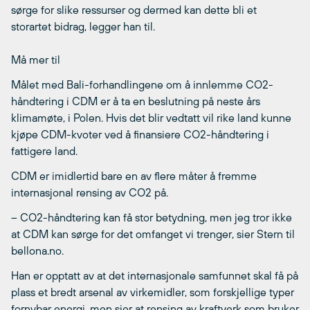
sørge for slike ressurser og dermed kan dette bli et
storartet bidrag, legger han til.
Må mer til
Målet med Bali-forhandlingene om å innlemme CO2-
håndtering i CDM er å ta en beslutning på neste års
klimamøte, i Polen. Hvis det blir vedtatt vil rike land kunne
kjøpe CDM-kvoter ved å finansiere CO2-håndtering i
fattigere land.
CDM er imidlertid bare en av flere måter å fremme
internasjonal rensing av CO2 på.
– CO2-håndtering kan få stor betydning, men jeg tror ikke
at CDM kan sørge for det omfanget vi trenger, sier Stern til
bellona.no.
Han er opptatt av at det internasjonale samfunnet skal få på
plass et bredt arsenal av virkemidler, som forskjellige typer
fornybar energi, men sier at rensing av kraftverk som bruker