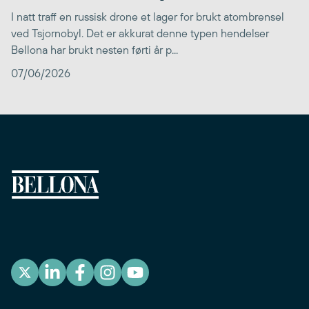
I natt traff en russisk drone et lager for brukt atombrensel
ved Tsjornobyl. Det er akkurat denne typen hendelser
Bellona har brukt nesten førti år p...
07/06/2026