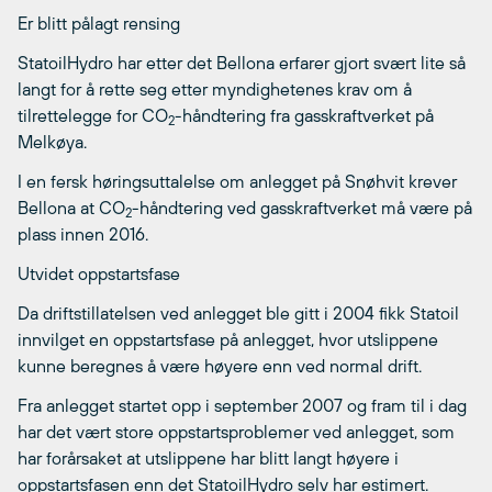
Er blitt pålagt rensing
StatoilHydro har etter det Bellona erfarer gjort svært lite så
langt for å rette seg etter myndighetenes krav om å
tilrettelegge for CO
-håndtering fra gasskraftverket på
2
Melkøya.
I en fersk høringsuttalelse om anlegget på Snøhvit krever
Bellona at CO
-håndtering ved gasskraftverket må være på
2
plass innen 2016.
Utvidet oppstartsfase
Da driftstillatelsen ved anlegget ble gitt i 2004 fikk Statoil
innvilget en oppstartsfase på anlegget, hvor utslippene
kunne beregnes å være høyere enn ved normal drift.
Fra anlegget startet opp i september 2007 og fram til i dag
har det vært store oppstartsproblemer ved anlegget, som
har forårsaket at utslippene har blitt langt høyere i
oppstartsfasen enn det StatoilHydro selv har estimert.