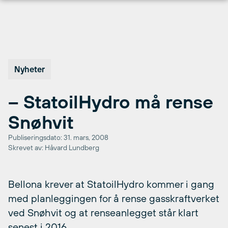
Hopp
til
innhold
Nyheter
– StatoilHydro må rense
Snøhvit
Publiseringsdato: 31. mars, 2008
Skrevet av: Håvard Lundberg
Bellona krever at StatoilHydro kommer i gang
med planleggingen for å rense gasskraftverket
ved Snøhvit og at renseanlegget står klart
senest i 2016.