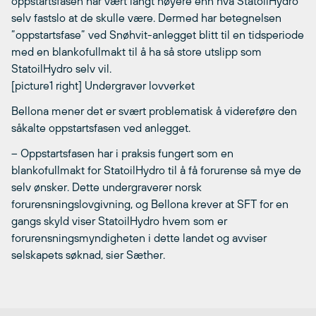
oppstartsfasen har vært langt høyere enn hva StatoilHydro
selv fastslo at de skulle være. Dermed har betegnelsen
”oppstartsfase” ved Snøhvit-anlegget blitt til en tidsperiode
med en blankofullmakt til å ha så store utslipp som
StatoilHydro selv vil.
[picture1 right]
Undergraver lovverket
Bellona mener det er svært problematisk å videreføre den
såkalte oppstartsfasen ved anlegget.
– Oppstartsfasen har i praksis fungert som en
blankofullmakt for StatoilHydro til å få forurense så mye de
selv ønsker. Dette undergraverer norsk
forurensningslovgivning, og Bellona krever at SFT for en
gangs skyld viser StatoilHydro hvem som er
forurensningsmyndigheten i dette landet og avviser
selskapets søknad, sier Sæther.