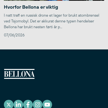
Hvorfor Bellona er viktig
I natt traff en russisk drone et lager for brukt atombrensel
ved Tsjornobyl. Det er akkurat denne typen hendelser
Bellona har brukt nesten førti år p...
07/06/2026