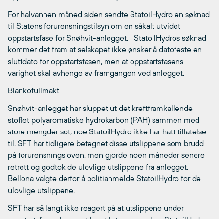
For halvannen måned siden sendte StatoilHydro en søknad
til Statens forurensningstilsyn om en såkalt utvidet
oppstartsfase for Snøhvit-anlegget. I StatoilHydros søknad
kommer det fram at selskapet ikke ønsker å datofeste en
sluttdato for oppstartsfasen, men at oppstartsfasens
varighet skal avhenge av framgangen ved anlegget.
Blankofullmakt
Snøhvit-anlegget har sluppet ut det kreftframkallende
stoffet polyaromatiske hydrokarbon (PAH) sammen med
store mengder sot, noe StatoilHydro ikke har hatt tillatelse
til. SFT har tidligere betegnet disse utslippene som brudd
på forurensningsloven, men gjorde noen måneder senere
retrett og godtok de ulovlige utslippene fra anlegget.
Bellona valgte derfor å politianmelde StatoilHydro for de
ulovlige utslippene.
SFT har så langt ikke reagert på at utslippene under