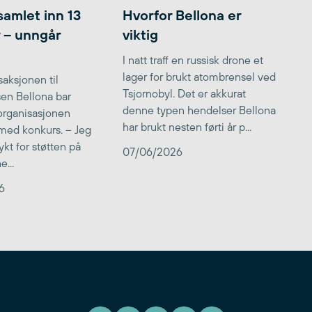
samlet inn 13
Hvorfor Bellona er
r – unngår
viktig
I natt traff en russisk drone et
lager for brukt atombrensel ved
aksjonen til
Tsjornobyl. Det er akkurat
lsen Bellona bar
denne typen hendelser Bellona
 organisasjonen
har brukt nesten førti år p...
med konkurs. – Jeg
kt for støtten på
07/06/2026
...
6