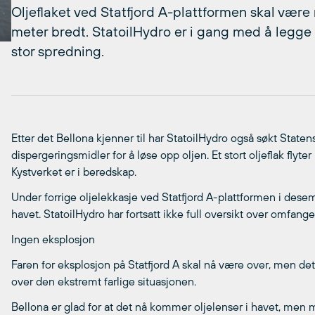
Oljeflaket ved Statfjord A-plattformen skal være
meter bredt. StatoilHydro er i gang med å legge u
stor spredning.
Etter det Bellona kjenner til har StatoilHydro også søkt State
dispergeringsmidler for å løse opp oljen. Et stort oljeflak flyt
Kystverket er i beredskap.
Under forrige oljelekkasje ved Statfjord A-plattformen i dese
havet. StatoilHydro har fortsatt ikke full oversikt over omfang
Ingen eksplosjon
Faren for eksplosjon på Statfjord A skal nå være over, men det e
over den ekstremt farlige situasjonen.
Bellona er glad for at det nå kommer oljelenser i havet, men 