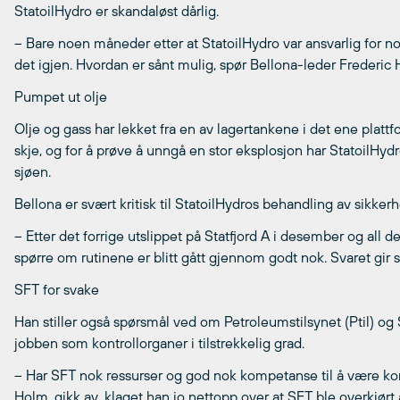
StatoilHydro er skandaløst dårlig.
– Bare noen måneder etter at StatoilHydro var ansvarlig for nor
det igjen. Hvordan er sånt mulig, spør Bellona-leder Frederic
Pumpet ut olje
Olje og gass har lekket fra en av lagertankene i det ene plattf
skje, og for å prøve å unngå en stor eksplosjon har StatoilHydr
sjøen.
Bellona er svært kritisk til StatoilHydros behandling av sikker
– Etter det forrige utslippet på Statfjord A i desember og all
spørre om rutinene er blitt gått gjennom godt nok. Svaret gir s
SFT for svake
Han stiller også spørsmål ved om Petroleumstilsynet (Ptil) og 
jobben som kontrollorganer i tilstrekkelig grad.
– Har SFT nok ressurser og god nok kompetanse til å være kon
Holm, gikk av, klaget han jo nettopp over at SFT ble overkjørt 