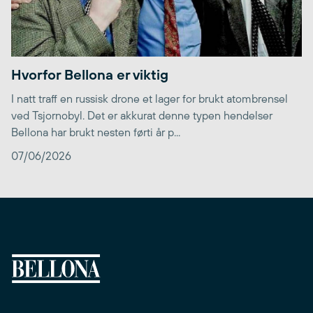
Hvorfor Bellona er viktig
I natt traff en russisk drone et lager for brukt atombrensel
ved Tsjornobyl. Det er akkurat denne typen hendelser
Bellona har brukt nesten førti år p...
07/06/2026