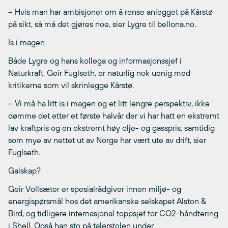
– Hvis man har ambisjoner om å rense anlegget på Kårstø
på sikt, så må det gjøres noe, sier Lygre til bellona.no.
Is i magen
Både Lygre og hans kollega og informasjonssjef i
Naturkraft, Geir Fuglseth, er naturlig nok uenig med
kritikerne som vil skrinlegge Kårstø.
– Vi må ha litt is i magen og et litt lengre perspektiv, ikke
dømme det etter et første halvår der vi har hatt en ekstremt
lav kraftpris og en ekstremt høy olje- og gasspris, samtidig
som mye av nettet ut av Norge har vært ute av drift, sier
Fuglseth.
Galskap?
Geir Vollsæter er spesialrådgiver innen miljø- og
energispørsmål hos det amerikanske selskapet Alston &
Bird, og tidligere internasjonal toppsjef for CO2-håndtering
i Shell. Også han sto på talerstolen under