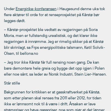
Under
Energirike-konferansen
i Haugesund denne uka tok
flere aktører til orde for at renseprosjektet på Kårstø bør
legges dødt.
– Kårstø-prosjektet ble vedtatt av regjeringen på Soria
Moria, men er fullstendig urealistisk, og det klarer ikke
regjeringen å innrømme. Jeg er rimelig sikker på at Kårstø
blir skrinlagt, sa Frps energipolitiske talsmann, Ketil Solvik-
Olsen, til bellona.no
– Jeg tror ikke Kårstø får full rensing noen gang. De kan
bare demontere hele greia og bygge det opp igjen i Polen
eller noe sånt, sa leder av Norsk Industri, Stein Lier-Hansen.
Står stille
Bakgrunnen for kritikken er at gasskraftverket på Kårstø,
som etter planen skal renses fra 2011 eller 2012, for tiden
ikke er lønnsomt nok til å være i drift. Årsaken er lave
strømpriser og høye gasspriser, noe som gjør at det lønner