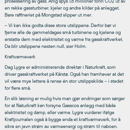
prosessering av gass. Årlig spys 1,6 millioner tonn CO2 ut av
en rekke gassturbiner, kjeler og andre kilder på anlegget.
Bare raffineriet på Mongstad slipper ut mer.
– Vi kan ikke godta disse store utslippene. Derfor bør vi
fjerne alle de gammeldages små turbinene og kjelene og
erstatte dem med elektrisitet og varme fra gasskraftverket.
Da blir utslippene nesten null, sier Holm.
Kraftvarmeverk
Dag Lygre er administrerende direktør i Naturkraft, som
driver gasskraftverket på Kårstø. Også han framhever at det
vil være mye lettere å rense én stor utslippskilde – i stedet
for flere små.
En slik løsning er mulig hvis man gjør endringer som sørger
for at Naturkraft kan forsyne Gasscos anlegg med både
elektrisitet og damp, eller varme. Lygre vurderer ifølge
Kraftjournalen også å bygge enda et kraftvarmeverk, for å
sikre en jevn strøm av varmeenergi og strøm til naboen.