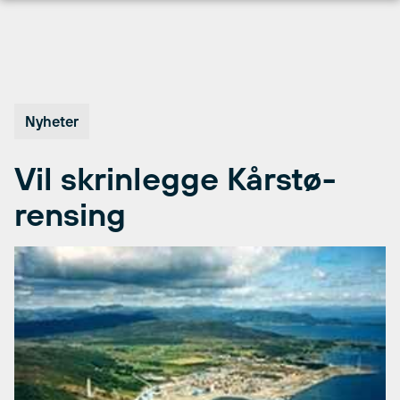
Hopp
til
innhold
Nyheter
Vil skrinlegge Kårstø-
rensing