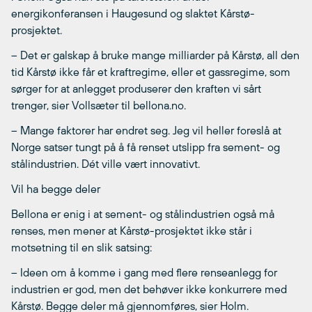
energikonferansen i Haugesund og slaktet Kårstø-
prosjektet.
– Det er galskap å bruke mange milliarder på Kårstø, all den
tid Kårstø ikke får et kraftregime, eller et gassregime, som
sørger for at anlegget produserer den kraften vi sårt
trenger, sier Vollsæter til bellona.no.
– Mange faktorer har endret seg. Jeg vil heller foreslå at
Norge satser tungt på å få renset utslipp fra sement- og
stålindustrien. Dét ville vært innovativt.
Vil ha begge deler
Bellona er enig i at sement- og stålindustrien også må
renses, men mener at Kårstø-prosjektet ikke står i
motsetning til en slik satsing:
– Ideen om å komme i gang med flere renseanlegg for
industrien er god, men det behøver ikke konkurrere med
Kårstø. Begge deler må gjennomføres, sier Holm.