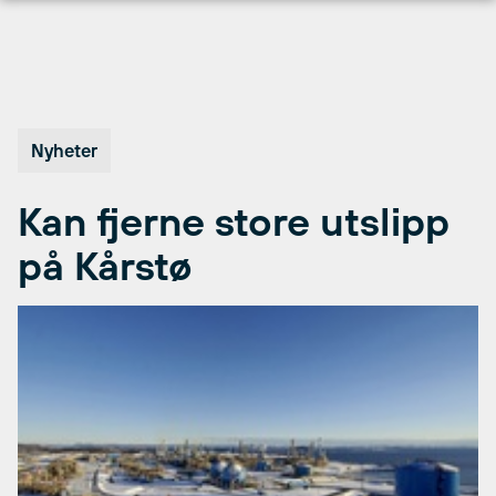
Hopp
til
innhold
Nyheter
Kan fjerne store utslipp
på Kårstø