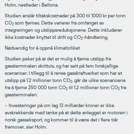
Holm, nestleder i Bellona.
Studien anslår tiltakskostnader på 300 til 1000 kr per tonn
CO
som fjernes. Dette varierer fra omfanget av
2
integreringen og utslippsreduksjonene. Dette inkluderer
ikke kostnader knyttet til drift og CO
-håndtering.
2
Nødvendig for å oppnå klimaforliket
Studien peker på at det er mulig å fjerne utslipp fra
gassterminalen skrittvis, og har sett på fem forskjellige
scenarioer. I tillegg til å rense gasskraftverket som har et
utslipp på 1,2 millioner tonn CO
, går de ulike scenarioene
2
fra å fjerne 250 000 tonn CO
til 1,2 millioner tonn CO
fra
2
2
gassterminalen.
– Investeringer på om lag 13 milliarder kroner er ikke
avskrekkende med tanke på at dette anlegget er motoren i
norsk gasseksport, og kommer til å være det i flere tiår
fremover, sier Holm.