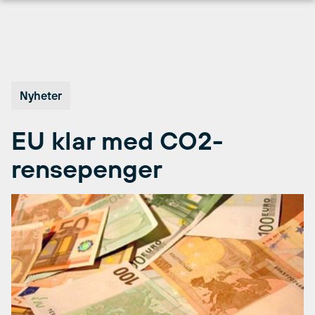
Hopp
til
innhold
Nyheter
EU klar med CO2-
rensepenger