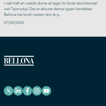
I natt traff en russisk drone et lager for brukt atombrensel
ved Tsjornobyl. Det er akkurat denne typen hendelser
Bellona har brukt nesten førti år p...
07/06/2026