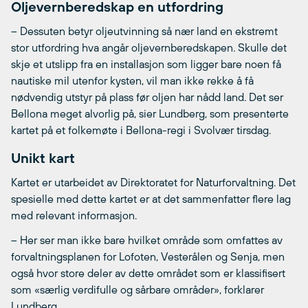
Oljevernberedskap en utfordring
– Dessuten betyr oljeutvinning så nær land en ekstremt
stor utfordring hva angår oljevernberedskapen. Skulle det
skje et utslipp fra en installasjon som ligger bare noen få
nautiske mil utenfor kysten, vil man ikke rekke å få
nødvendig utstyr på plass før oljen har nådd land. Det ser
Bellona meget alvorlig på, sier Lundberg, som presenterte
kartet på et folkemøte i Bellona-regi i Svolvær tirsdag.
Unikt kart
Kartet er utarbeidet av Direktoratet for Naturforvaltning. Det
spesielle med dette kartet er at det sammenfatter flere lag
med relevant informasjon.
– Her ser man ikke bare hvilket område som omfattes av
forvaltningsplanen for Lofoten, Vesterålen og Senja, men
også hvor store deler av dette området som er klassifisert
som «særlig verdifulle og sårbare områder», forklarer
Lundberg.