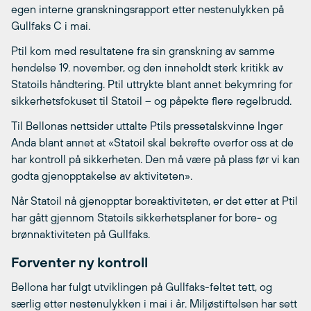
egen interne granskningsrapport etter nestenulykken på
Gullfaks C i mai.
Ptil kom med resultatene fra sin granskning av samme
hendelse 19. november, og den inneholdt sterk kritikk av
Statoils håndtering. Ptil uttrykte blant annet bekymring for
sikkerhetsfokuset til Statoil – og påpekte flere regelbrudd.
Til Bellonas nettsider uttalte Ptils pressetalskvinne Inger
Anda blant annet at «Statoil skal bekrefte overfor oss at de
har kontroll på sikkerheten. Den må være på plass før vi kan
godta gjenopptakelse av aktiviteten».
Når Statoil nå gjenopptar boreaktiviteten, er det etter at Ptil
har gått gjennom Statoils sikkerhetsplaner for bore- og
brønnaktiviteten på Gullfaks.
Forventer ny kontroll
Bellona har fulgt utviklingen på Gullfaks-feltet tett, og
særlig etter nestenulykken i mai i år. Miljøstiftelsen har sett