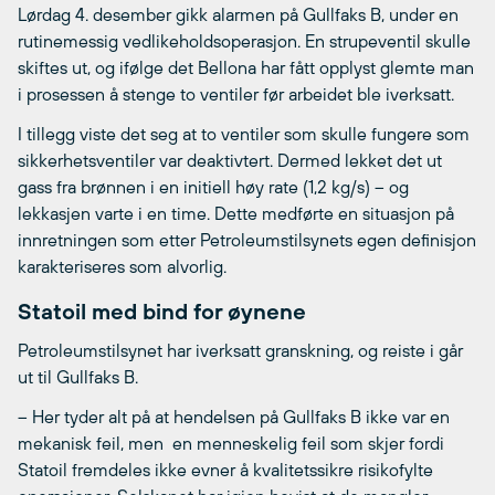
Lørdag 4. desember gikk alarmen på Gullfaks B, under en
rutinemessig vedlikeholdsoperasjon. En strupeventil skulle
skiftes ut, og ifølge det Bellona har fått opplyst glemte man
i prosessen å stenge to ventiler før arbeidet ble iverksatt.
I tillegg viste det seg at to ventiler som skulle fungere som
sikkerhetsventiler var deaktivtert. Dermed lekket det ut
gass fra brønnen i en initiell høy rate (1,2 kg/s) – og
lekkasjen varte i en time. Dette medførte en situasjon på
innretningen som etter Petroleumstilsynets egen definisjon
karakteriseres som alvorlig.
Statoil med bind for øynene
Petroleumstilsynet har iverksatt granskning, og reiste i går
ut til Gullfaks B.
– Her tyder alt på at hendelsen på Gullfaks B ikke var en
mekanisk feil, men en menneskelig feil som skjer fordi
Statoil fremdeles ikke evner å kvalitetssikre risikofylte