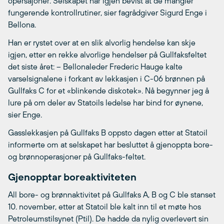
opersajoner. Selskapet har igjen bevist at de mangler
fungerende kontrollrutiner, sier fagrådgiver Sigurd Enge i
Bellona.
Han er rystet over at en slik alvorlig hendelse kan skje
igjen, etter en rekke alvorlige hendelser på Gullfaksfeltet
det siste året: – Bellonaleder Frederic Hauge kalte
varselsignalene i forkant av lekkasjen i C-06 brønnen på
Gullfaks C for et «blinkende diskotek». Nå begynner jeg å
lure på om deler av Statoils ledelse har bind for øynene,
sier Enge.
Gasslekkasjen på Gullfaks B oppsto dagen etter at Statoil
informerte om at selskapet har besluttet å gjenoppta bore-
og brønnoperasjoner på Gullfaks-feltet.
Gjenopptar boreaktiviteten
All bore- og brønnaktivitet på Gullfaks A, B og C ble stanset
10. november, etter at Statoil ble kalt inn til et møte hos
Petroleumstilsynet (Ptil). De hadde da nylig overlevert sin