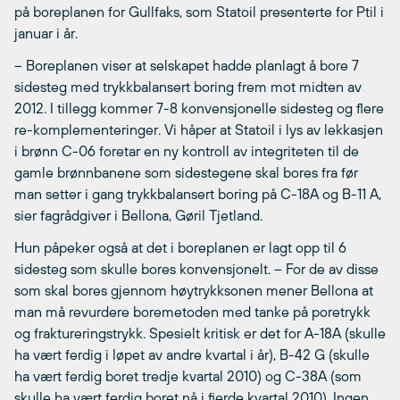
på boreplanen for Gullfaks, som Statoil presenterte for Ptil i
januar i år.
– Boreplanen viser at selskapet hadde planlagt å bore 7
sidesteg med trykkbalansert boring frem mot midten av
2012. I tillegg kommer 7-8 konvensjonelle sidesteg og flere
re-komplementeringer. Vi håper at Statoil i lys av lekkasjen
i brønn C-06 foretar en ny kontroll av integriteten til de
gamle brønnbanene som sidestegene skal bores fra før
man setter i gang trykkbalansert boring på C-18A og B-11 A,
sier fagrådgiver i Bellona, Gøril Tjetland.
Hun påpeker også at det i boreplanen er lagt opp til 6
sidesteg som skulle bores konvensjonelt. – For de av disse
som skal bores gjennom høytrykksonen mener Bellona at
man må revurdere boremetoden med tanke på poretrykk
og fraktureringstrykk. Spesielt kritisk er det for A-18A (skulle
ha vært ferdig i løpet av andre kvartal i år), B-42 G (skulle
ha vært ferdig boret tredje kvartal 2010) og C-38A (som
skulle ha vært ferdig boret nå i fjerde kvartal 2010). Ingen