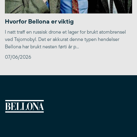
Hvorfor Bellona er viktig
I natt traff en russisk drone et lager for brukt atombrensel
ved Tsjornobyl. Det er akkurat denne typen hendelser
Bellona har brukt nesten førti år p...
07/06/2026