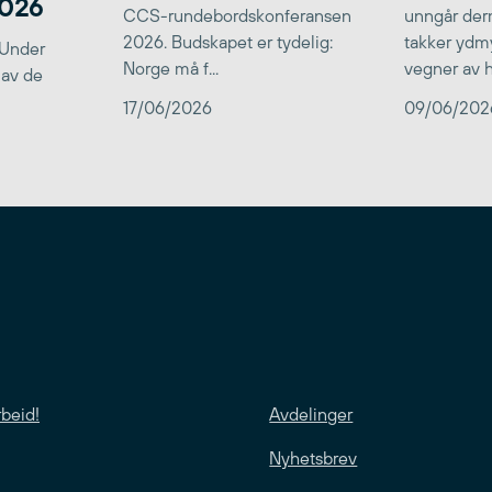
2026
CCS-rundebordskonferansen
unngår der
2026. Budskapet er tydelig:
takker ydmy
 Under
Norge må f...
vegner av he
 av de
17/06/2026
09/06/202
rbeid!
Avdelinger
Nyhetsbrev