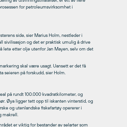
ing av utvinningstillatelser, er ett av flere
sprosessen for petroleumsvirksomhet i
sterens side, sier Marius Holm, nestleder i
ll sivilisasjon og det er praktisk umulig å drive
 å lete etter olje utenfor Jan Mayen, selv om det
rmarkering skal være usagt. Uansett er det få
 ta seieren på forskudd, sier Holm.
al på rundt 100.000 kvadratkilometer, og
r. Øya ligger tett opp til iskanten vinterstid, og
rske og utenlandske fiskefartøy opererer i
g makrell.
rådet er viktig for bestander av selarter som