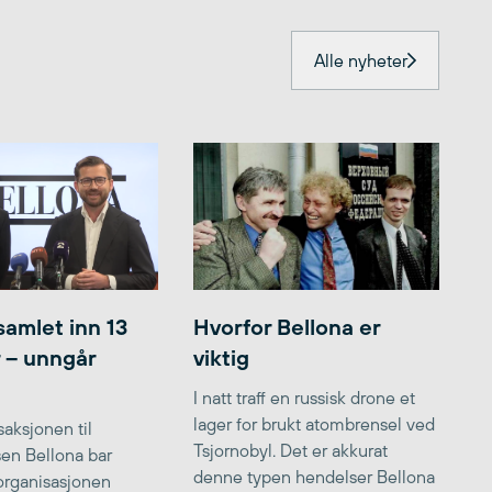
Alle nyheter
samlet inn 13
Hvorfor Bellona er
r – unngår
viktig
I natt traff en russisk drone et
lager for brukt atombrensel ved
aksjonen til
Tsjornobyl. Det er akkurat
lsen Bellona bar
denne typen hendelser Bellona
 organisasjonen