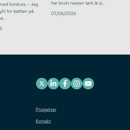
har brukt nesten førti år p...
med konkurs. – Jeg
kt for støtten på
07/06/2026
...
6
Prosjekter
Kontakt