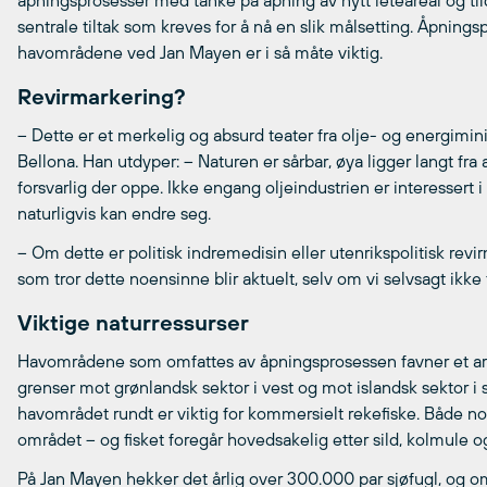
åpningsprosesser med tanke på åpning av nytt leteareal og tildel
sentrale tiltak som kreves for å nå en slik målsetting. Åpning
havområdene ved Jan Mayen er i så måte viktig.
Revirmarkering?
– Dette er et merkelig og absurd teater fra olje- og energimini
Bellona. Han utdyper: – Naturen er sårbar, øya ligger langt fra a
forsvarlig der oppe. Ikke engang oljeindustrien er interessert i
naturligvis kan endre seg.
– Om dette er politisk indremedisin eller utenrikspolitisk revi
som tror dette noensinne blir aktuelt, selv om vi selvsagt ikke
Viktige naturressurser
Havområdene som omfattes av åpningsprosessen favner et are
grenser mot grønlandsk sektor i vest og mot islandsk sektor i sø
havområdet rundt er viktig for kommersielt rekefiske. Både no
området – og fisket foregår hovedsakelig etter sild, kolmule o
På Jan Mayen hekker det årlig over 300.000 par sjøfugl, og om