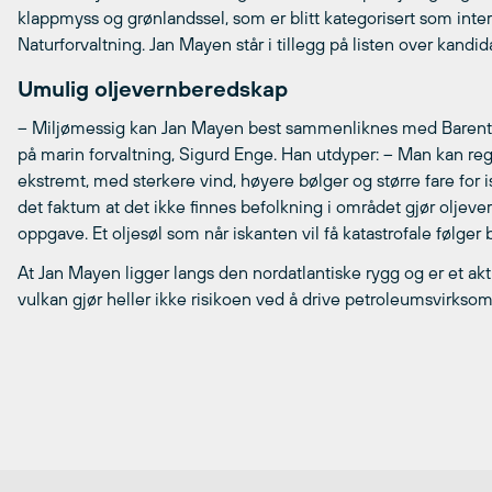
klappmyss og grønlandssel, som er blitt kategorisert som inter
Naturforvaltning. Jan Mayen står i tillegg på listen over kandi
Umulig oljevernberedskap
– Miljømessig kan Jan Mayen best sammenliknes med Barentsh
på marin forvaltning, Sigurd Enge. Han utdyper: – Man kan re
ekstremt, med sterkere vind, høyere bølger og større fare for
det faktum at det ikke finnes befolkning i området gjør oljeve
oppgave. Et oljesøl som når iskanten vil få katastrofale følger
At Jan Mayen ligger langs den nordatlantiske rygg og er et a
vulkan gjør heller ikke risikoen ved å drive petroleumsvirks