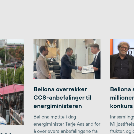
Bellona overrekker
Bellona 
CCS-anbefalinger til
millione
energiministeren
konkurs
Bellona møttte i dag
Innsamlings
energiminister Terje Aasland for
Miljøstifte
å overlevere anbefalingene fra
frukter, og