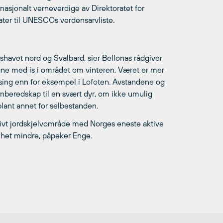
nasjonalt verneverdige av Direktoratet for
dater til UNESCOs verdensarvliste.
avet nord og Svalbard, sier Bellonas rådgiver
gne med is i området om vinteren. Været er mer
 ising enn for eksempel i Lofoten. Avstandene og
rnberedskap til en svært dyr, om ikke umulig
 blant annet for selbestanden.
ktivt jordskjelvområde med Norges eneste aktive
omhet mindre, påpeker Enge.