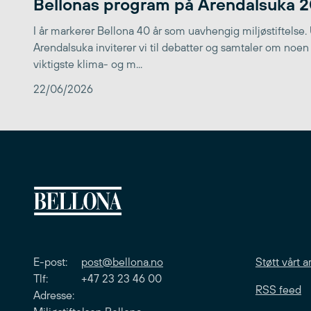
Bellonas program på Arendalsuka 
I år markerer Bellona 40 år som uavhengig miljøstiftelse.
Arendalsuka inviterer vi til debatter og samtaler om noen
viktigste klima- og m...
22/06/2026
E-post:
post@bellona.no
Støtt vårt a
Tlf: +47 23 23 46 00
RSS feed
Adresse: