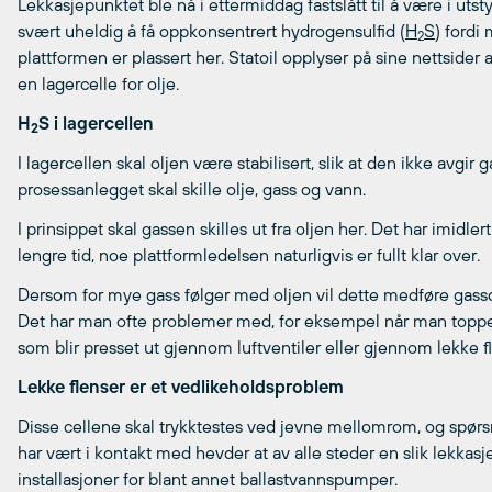
Lekkasjepunktet ble nå i ettermiddag fastslått til å være i utst
svært uheldig å få oppkonsentrert hydrogensulfid (
H
S
) fordi
2
plattformen er plassert her. Statoil opplyser på sine nettsider a
en lagercelle for olje.
H
S i lagercellen
2
I lagercellen skal oljen være stabilisert, slik at den ikke avgir 
prosessanlegget skal skille olje, gass og vann.
I prinsippet skal gassen skilles ut fra oljen her. Det har imidl
lengre tid, noe plattformledelsen naturligvis er fullt klar over.
Dersom for mye gass følger med oljen vil dette medføre gassda
Det har man ofte problemer med, for eksempel når man topper
som blir presset ut gjennom luftventiler eller gjennom lekke fl
Lekke flenser er et vedlikeholdsproblem
Disse cellene skal trykktestes ved jevne mellomrom, og spørsmå
har vært i kontakt med hevder at av alle steder en slik lekkasje
installasjoner for blant annet ballastvannspumper.