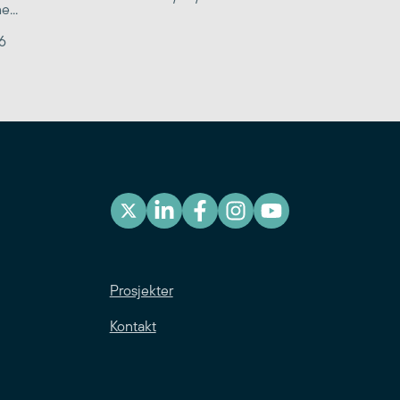
...
6
Prosjekter
Kontakt