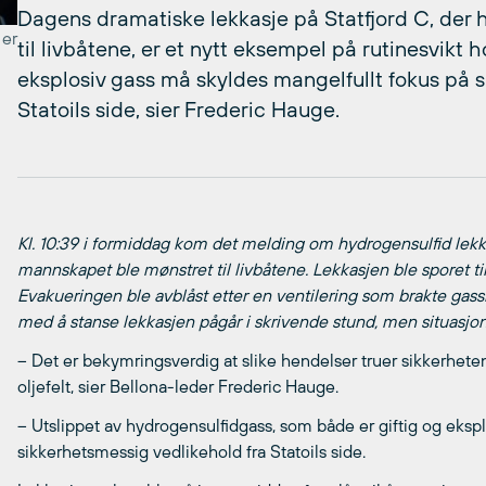
Dagens dramatiske lekkasje på Statfjord C, der
 er
til livbåtene, er et nytt eksempel på rutinesvikt h
eksplosiv gass må skyldes mangelfullt fokus på 
Statoils side, sier Frederic Hauge.
Kl. 10:39 i formiddag kom det melding om hydrogensulfid lekka
mannskapet ble mønstret til livbåtene. Lekkasjen ble sporet tilba
Evakueringen ble avblåst etter en ventilering som brakte gass
med å stanse lekkasjen pågår i skrivende stund, men situasjone
– Det er bekymringsverdig at slike hendelser truer sikkerheten
oljefelt, sier Bellona-leder Frederic Hauge.
– Utslippet av hydrogensulfidgass, som både er giftig og eksp
sikkerhetsmessig vedlikehold fra Statoils side.