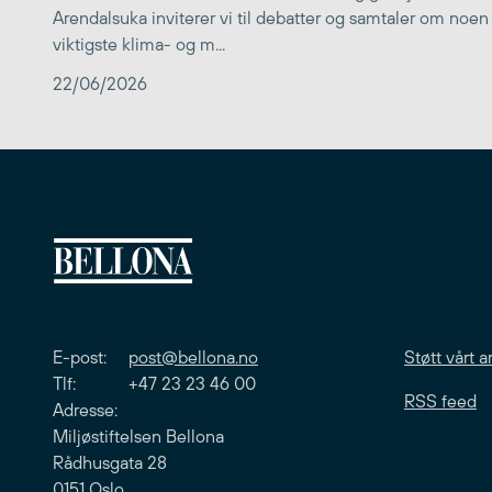
Arendalsuka inviterer vi til debatter og samtaler om noen
viktigste klima- og m...
22/06/2026
E-post:
post@bellona.no
Støtt vårt a
Tlf: +47 23 23 46 00
RSS feed
Adresse:
Miljøstiftelsen Bellona
Rådhusgata 28
0151 Oslo