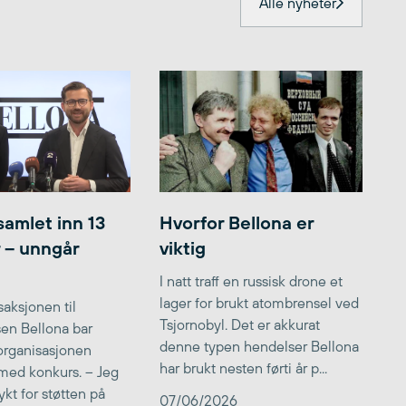
Alle nyheter
samlet inn 13
Hvorfor Bellona er
r – unngår
viktig
I natt traff en russisk drone et
lager for brukt atombrensel ved
aksjonen til
Tsjornobyl. Det er akkurat
lsen Bellona bar
denne typen hendelser Bellona
 organisasjonen
har brukt nesten førti år p...
med konkurs. – Jeg
kt for støtten på
07/06/2026