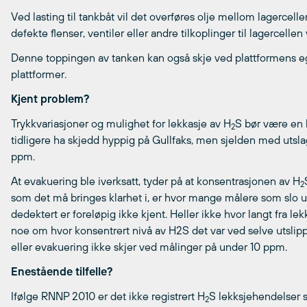
Ved lasting til tankbåt vil det overføres olje mellom lagerce
defekte flenser, ventiler eller andre tilkoplinger til lagercellen 
Denne toppingen av tanken kan også skje ved plattformens ege
plattformer.
Kjent problem?
Trykkvariasjoner og mulighet for lekkasje av H
S bør være en k
2
tidligere ha skjedd hyppig på Gullfaks, men sjelden med utsl
ppm.
At evakuering ble iverksatt, tyder på at konsentrasjonen av H
2
som det må bringes klarhet i, er hvor mange målere som slo u
dedektert er foreløpig ikke kjent. Heller ikke hvor langt fra le
noe om hvor konsentrert nivå av H2S det var ved selve utslip
eller evakuering ikke skjer ved målinger på under 10 ppm.
Enestående tilfelle?
Ifølge RNNP 2010 er det ikke registrert H
S lekksjehendelser s
2