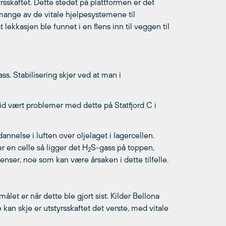
yrsskaftet. Dette stedet på plattformen er det
 mange av de vitale hjelpesystemene til
t lekkasjen ble funnet i en flens inn til veggen til
gass. Stabilisering skjer ved at man i
ertid vært problemer med dette på Statfjord C i
nnelse i luften over oljelaget i lagercellen.
 en celle så ligger det H
S-gass på toppen,
2
enser, noe som kan være årsaken i dette tilfelle.
let er når dette ble gjort sist. Kilder Bellona
 kan skje er utstyrsskaftet det verste, med vitale