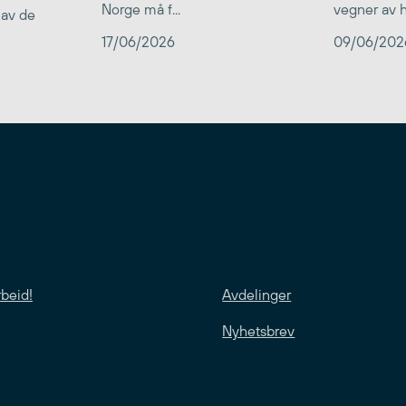
Norge må f...
vegner av he
 av de
17/06/2026
09/06/202
rbeid!
Avdelinger
Nyhetsbrev