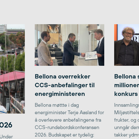
Bellona overrekker
Bellona 
CCS-anbefalinger til
millione
energiministeren
konkurs
Bellona møttte i dag
Innsamlings
energiminister Terje Aasland for
Miljøstifte
å overlevere anbefalingene fra
frukter, og
2026
CCS-rundebordskonferansen
unngår der
2026. Budskapet er tydelig:
takker ydmy
 Under