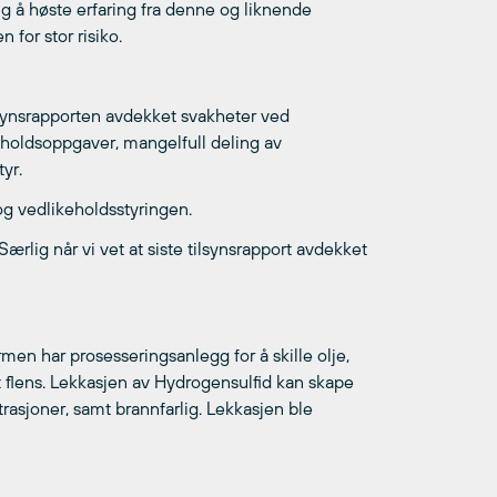
ig å høste erfaring fra denne og liknende
 for stor risiko.
Tilsynsrapporten avdekket svakheter ved
eholdsoppgaver, mangelfull deling av
yr.
og vedlikeholdsstyringen.
 Særlig når vi vet at siste tilsynsrapport avdekket
ormen har prosesseringsanlegg for å skille olje,
t flens. Lekkasjen av Hydrogensulfid kan skape
entrasjoner, samt brannfarlig. Lekkasjen ble