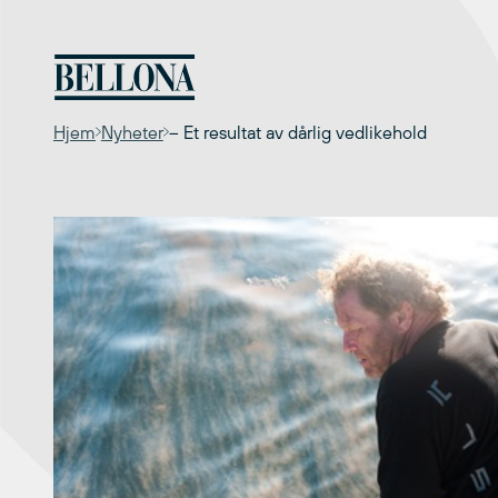
Hopp
til
innhold
Hjem
Nyheter
– Et resultat av dårlig vedlikehold