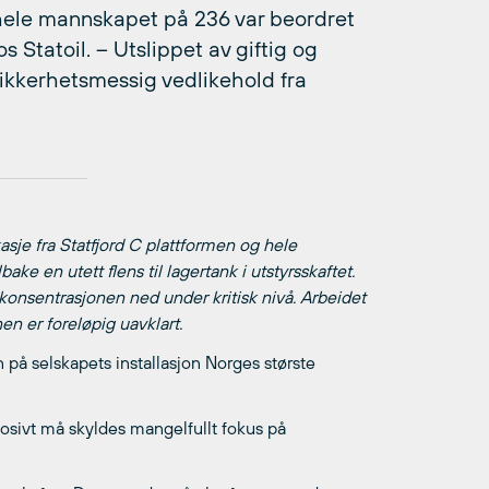
 hele mannskapet på 236 var beordret
os Statoil. – Utslippet av giftig og
sikkerhetsmessig vedlikehold fra
sje fra Statfjord C plattformen og hele
ke en utett flens til lagertank i utstyrsskaftet.
konsentrasjonen ned under kritisk nivå. Arbeidet
n er foreløpig uavklart.
 på selskapets installasjon Norges største
losivt må skyldes mangelfullt fokus på