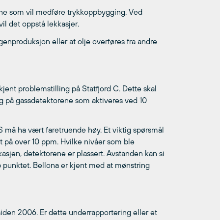
llene som vil medføre trykkoppbygging. Ved
vil det oppstå lekkasjer.
nproduksjon eller at olje overføres fra andre
jent problemstilling på Statfjord C. Dette skal
ag på gassdetektorene som aktiveres ved 10
S må ha vært faretruende høy. Et viktig spørsmål
t på over 10 ppm. Hvilke nivåer som ble
kkasjen, detektorene er plassert. Avstanden kan si
p punktet. Bellona er kjent med at mønstring
iden 2006. Er dette underrapportering eller et