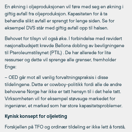
En økning i oljeproduksjonen vil føre med seg en økning i
giftig avfall fra oljeproduksjon. Kapasiteten for å ta
behandle slikt avfall er sprengt for lenge siden. Se for
eksempel DVS står med giftig avfall opp til halsen.
Behovet for tilsyn vil også øke. I forbindelse med revidert
nasjonalbudsjett krevde Bellona dobling av bevilgningene
til Pteroleumstilsynet (PTIL) . De har allerede for lite
ressurser og dette vil sprenge alle grenser, fremholder
Enge:
– OED går mot all vanlig forvaltningspraksis i disse
tildelingene. Dette er cowboy-politikk fordi alle de andre
behovene Norge har ikke er tatt hensyn til i det hele tatt.
Virksomheten vil for eksempel støvsuge markedet for
ingeniører, et marked som har store kapasitetsproblemer.
Kynisk konsept for oljeleting
Forskjellen på TFO og ordinær tildeling er ikke lett å forstå,