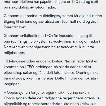
men som Bellona har påpekt tidligere er TFO rett og slett
en sniktildeling av leteområder.
Gjennom det ordinære tildelingssystemet får oljeindustrien
tilgang til sårbare og værutsatt områder helt nord og øst i
Barentshavet.
Gjennom sniktildelinga (TFO) får industrien tilgang til
områder langs hele kysten av vest-Finnmark, og områder i
Norskehavet hvor oljeutvinning er frarådet av Klif ut fra
miljøhensyn.
Tildelingsmetoden er udemokratisk. Når områder først er
kommet inn i TFO-ordningen, så blir de der helt til et
oljeselskap søker og får tildelt letetillatelse. Ordningen kan
bare utvides, ikke innskrenkes. Dette hindrer demokratisk
inngripen.
– Opposisjonen fortjener også kritikk i denne saken.
Opposisjonen deler den rødgrønne regjeringens offensive
oljepolitikk og representerer derfor ikke noen kritisk røst