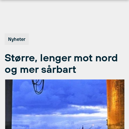
Hopp
til
innhold
Nyheter
Større, lenger mot nord
og mer sårbart