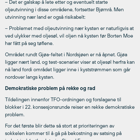
– Det er galskap å lete etter og eventuelt starte
oljeutvinning i disse områdene, fortsetter Bjørnrå. Men
utvinning nær land er også risikabelt:
– Problemet med oljeutvinning nær kysten er naturligvis at
ved ulykker med oljesøl, vil oljen nå kysten før Borten Moe
har fått på seg tøflene.
Området rundt Gjøa-feltet i Nordsjøen er nå åpnet. Gjøa
ligger nært land, og test-scenarier viser at oljesøl herfra kan
nå land fordi området ligger inne i kyststrømmen som går
nordover langs kysten.
Demokratiske problem på rekke og rad
Tildelingen innenfor TFO-ordningen og forslagene til
blokker i 22. konsesjonsrunde reiser en rekke demokratiske
problem.
For det første blir dette så stort at prioriteringen av
sokkelen kommer til å gå på bekostning av satsing på