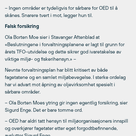
– Ingen områder er tydeligvis for sårbare for OED til å
skånes. Snarere tvert i mot, legger hun til.
Falsk forsikring
Ola Borten Moe sier i Stavanger Aftenblad at
«Beslutningene i forvaltningsplanene er lagt til grunn for
årets TFO-utvidelse og dette sikrer god ivaretakelse av
viktige miljø- og fiskerihensyn.» –
Nevnte forvaltningsplan har blitt kritisert av både
fagetatene og en samlet miljøbevegelse. I sterke ordelag
har vi advart mot åpning av oljevirksomhet spesielt i
sårbare områder.
– Ola Borten Moes ytring gir ingen egentlig forsikring, sier
Sigurd Enge. Det er bare tomme ord.
– OED har aldri tatt hensyn til miljøorganisasjoners innspill
og overkjører fagetater etter eget forgodtbefinnende,
avslutter Sigurd Enge.