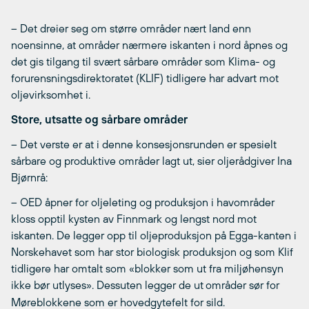
– Det dreier seg om større områder nært land enn
noensinne, at områder nærmere iskanten i nord åpnes og
det gis tilgang til svært sårbare områder som Klima- og
forurensningsdirektoratet (KLIF) tidligere har advart mot
oljevirksomhet i.
Store, utsatte og sårbare områder
– Det verste er at i denne konsesjonsrunden er spesielt
sårbare og produktive områder lagt ut, sier oljerådgiver Ina
Bjørnrå:
– OED åpner for oljeleting og produksjon i havområder
kloss opptil kysten av Finnmark og lengst nord mot
iskanten. De legger opp til oljeproduksjon på Egga-kanten i
Norskehavet som har stor biologisk produksjon og som Klif
tidligere har omtalt som «blokker som ut fra miljøhensyn
ikke bør utlyses». Dessuten legger de ut
områder sør for
Møreblokkene som er hovedgytefelt for sild.