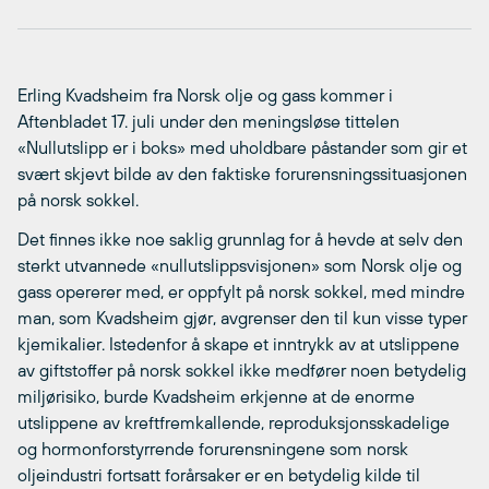
Erling Kvadsheim fra Norsk olje og gass kommer i
Aftenbladet 17. juli under den meningsløse tittelen
«Nullutslipp er i boks» med uholdbare påstander som gir et
svært skjevt bilde av den faktiske forurensningssituasjonen
på norsk sokkel.
Det finnes ikke noe saklig grunnlag for å hevde at selv den
sterkt utvannede «nullutslippsvisjonen» som Norsk olje og
gass opererer med, er oppfylt på norsk sokkel, med mindre
man, som Kvadsheim gjør, avgrenser den til kun visse typer
kjemikalier. Istedenfor å skape et inntrykk av at utslippene
av giftstoffer på norsk sokkel ikke medfører noen betydelig
miljørisiko, burde Kvadsheim erkjenne at de enorme
utslippene av kreftfremkallende, reproduksjonsskadelige
og hormonforstyrrende forurensningene som norsk
oljeindustri fortsatt forårsaker er en betydelig kilde til