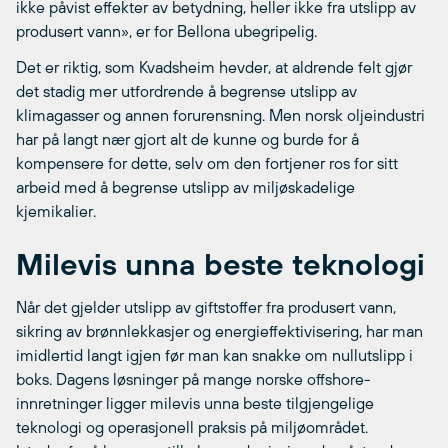
ikke påvist effekter av betydning, heller ikke fra utslipp av
produsert vann», er for Bellona ubegripelig.
Det er riktig, som Kvadsheim hevder, at aldrende felt gjør
det stadig mer utfordrende å begrense utslipp av
klimagasser og annen forurensning. Men norsk oljeindustri
har på langt nær gjort alt de kunne og burde for å
kompensere for dette, selv om den fortjener ros for sitt
arbeid med å begrense utslipp av miljøskadelige
kjemikalier.
Milevis unna beste teknologi
Når det gjelder utslipp av giftstoffer fra produsert vann,
sikring av brønnlekkasjer og energieffektivisering, har man
imidlertid langt igjen før man kan snakke om nullutslipp i
boks. Dagens løsninger på mange norske offshore-
innretninger ligger milevis unna beste tilgjengelige
teknologi og operasjonell praksis på miljøområdet.