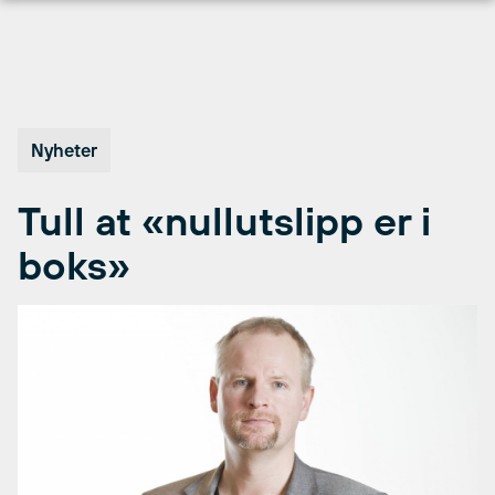
Hopp
til
innhold
Nyheter
Tull at «nullutslipp er i
boks»