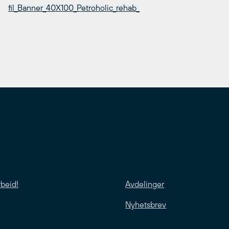
fil_Banner_40X100_Petroholic_rehab_
rbeid!
Avdelinger
Nyhetsbrev