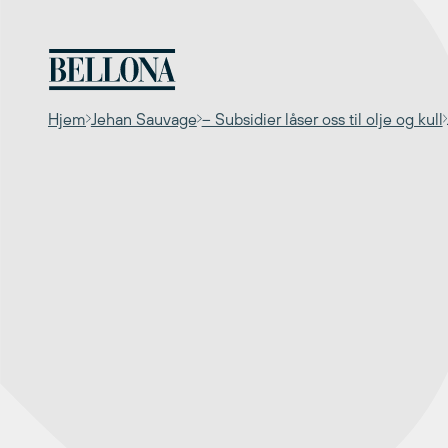
Hopp
til
innhold
Hjem
Jehan Sauvage
– Subsidier låser oss til olje og kull