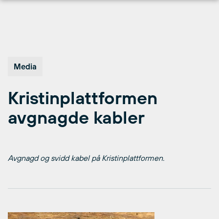
Hopp
til
innhold
Media
Kristinplattformen
avgnagde kabler
Avgnagd og svidd kabel på Kristinplattformen.