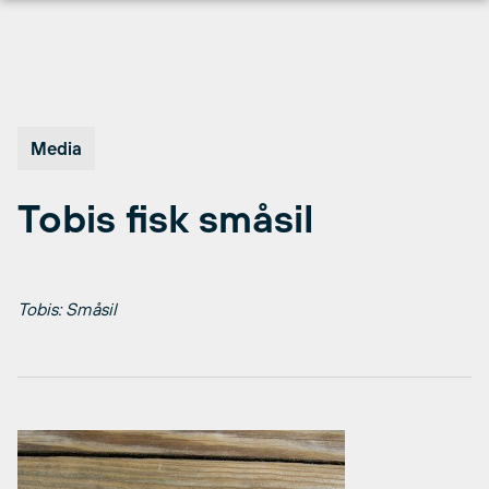
Hopp
til
innhold
Media
Tobis fisk småsil
Tobis: Småsil