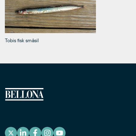
Tobis fisk småsil