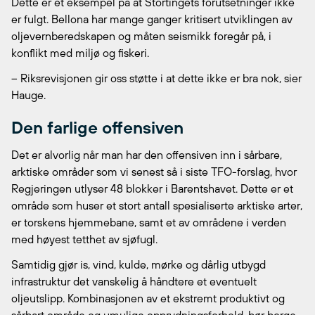
Dette er et eksempel på at Stortingets forutsetninger ikke
er fulgt. Bellona har mange ganger kritisert utviklingen av
oljevernberedskapen og måten seismikk foregår på, i
konflikt med miljø og fiskeri.
– Riksrevisjonen gir oss støtte i at dette ikke er bra nok, sier
Hauge.
Den farlige offensiven
Det er alvorlig når man har den offensiven inn i sårbare,
arktiske områder som vi senest så i siste TFO-forslag, hvor
Regjeringen utlyser 48 blokker i Barentshavet. Dette er et
område som huser et stort antall spesialiserte arktiske arter,
er torskens hjemmebane, samt et av områdene i verden
med høyest tetthet av sjøfugl.
Samtidig gjør is, vind, kulde, mørke og dårlig utbygd
infrastruktur det vanskelig å håndtere et eventuelt
oljeutslipp. Kombinasjonen av et ekstremt produktivt og