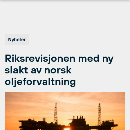
Hopp
til
innhold
Nyheter
Riksrevisjonen med ny
slakt av norsk
oljeforvaltning