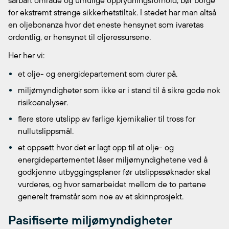
sårbart område og umulige opprydningsforhold, bør borge
for ekstremt strenge sikkerhetstiltak. I stedet har man altså
en oljebonanza hvor det eneste hensynet som ivaretas
ordentlig, er hensynet til oljeressursene.
Her her vi:
et olje- og energidepartement som durer på.
miljømyndigheter som ikke er i stand til å sikre gode nok
risikoanalyser.
flere store utslipp av farlige kjemikalier til tross for
nullutslippsmål.
et oppsett hvor det er lagt opp til at olje- og
energidepartementet låser miljømyndighetene ved å
godkjenne utbyggingsplaner før utslippssøknader skal
vurderes, og hvor samarbeidet mellom de to partene
generelt fremstår som noe av et skinnprosjekt.
Pasifiserte miljømyndigheter