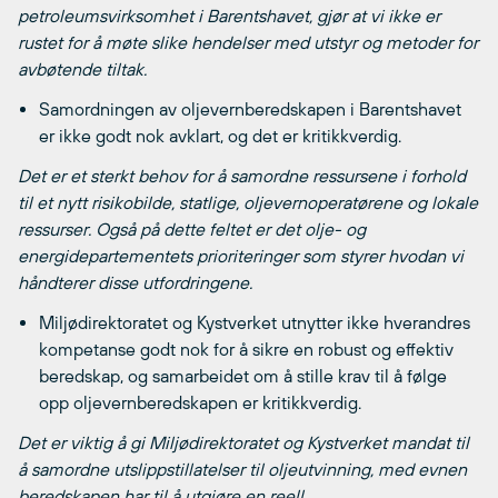
petroleumsvirksomhet i Barentshavet, gjør at vi ikke er
rustet for å møte slike hendelser med utstyr og metoder for
avbøtende tiltak.
Samordningen av oljevernberedskapen i Barentshavet
er ikke godt nok avklart, og det er kritikkverdig.
Det er et sterkt behov for å samordne ressursene i forhold
til et nytt risikobilde, statlige, oljevernoperatørene og lokale
ressurser. Også på dette feltet er det olje- og
energidepartementets prioriteringer som styrer hvodan vi
håndterer disse utfordringene.
Miljødirektoratet og Kystverket utnytter ikke hverandres
kompetanse godt nok for å sikre en robust og effektiv
beredskap, og samarbeidet om å stille krav til å følge
opp oljevernberedskapen er kritikkverdig.
Det er viktig å gi Miljødirektoratet og Kystverket mandat til
å samordne utslippstillatelser til oljeutvinning, med evnen
beredskapen har til å utgjøre en reell