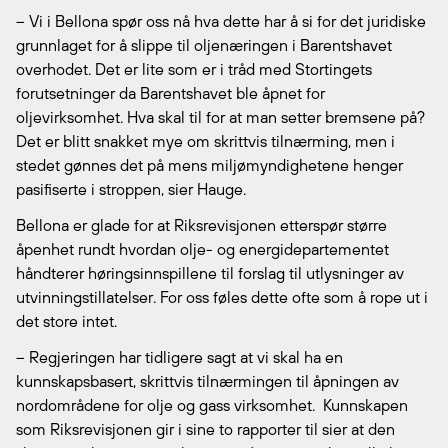
– Vi i Bellona spør oss nå hva dette har å si for det juridiske
grunnlaget for å slippe til oljenæringen i Barentshavet
overhodet. Det er lite som er i tråd med Stortingets
forutsetninger da Barentshavet ble åpnet for
oljevirksomhet.
Hva skal til for at man setter bremsene på?
Det er blitt snakket mye om skrittvis tilnærming, men i
stedet gønnes det på mens miljømyndighetene henger
pasifiserte i stroppen, sier Hauge.
Bellona er glade for at Riksrevisjonen etterspør større
åpenhet rundt hvordan olje- og energidepartementet
håndterer høringsinnspillene til forslag til utlysninger av
utvinningstillatelser.
For oss føles dette ofte som å rope ut i
det store intet.
– Regjeringen har tidligere sagt at vi skal ha en
kunnskapsbasert, skrittvis tilnærmingen til åpningen av
nordområdene for olje og gass virksomhet. Kunnskapen
som Riksrevisjonen gir i sine to rapporter til sier at den