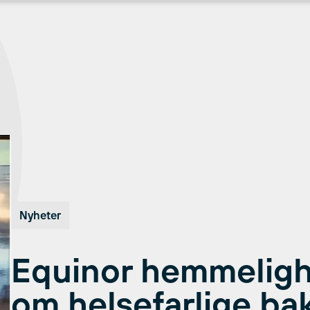
Nyheter
Equinor hemmeligh
om helsefarlige bak