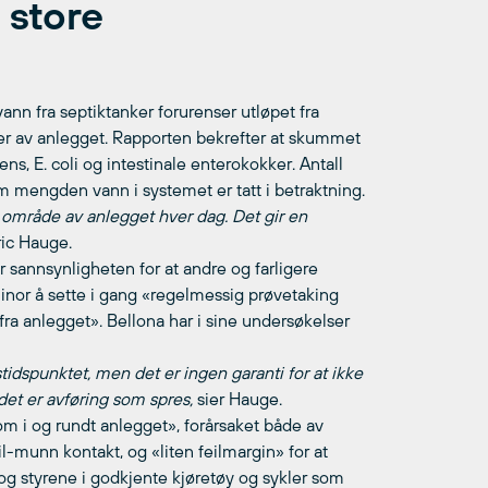
 store
n fra septiktanker forurenser utløpet fra
er av anlegget. Rapporten bekrefter at skummet
ns, E. coli og intestinale enterokokker. Antall
om mengden vann i systemet er tatt i betraktning.
 område av anlegget hver dag. Det gir en
ric Hauge.
r sannsynligheten for at andre og farligere
nor å sette i gang «regelmessig prøvetaking
 fra anlegget». Bellona har i sine undersøkelser
tidspunktet, men det er ingen garanti for at ikke
 det er avføring som spres,
sier Hauge.
om i og rundt anlegget», forårsaket både av
l-munn kontakt, og «liten feilmargin» for at
 og styrene i godkjente kjøretøy og sykler som