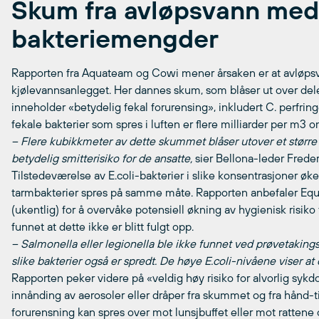
Skum fra avløpsvann med
bakteriemengder
Rapporten fra Aquateam og Cowi mener årsaken er at avløpsvan
kjølevannsanlegget. Her dannes skum, som blåser ut over del
inneholder «betydelig fekal forurensing», inkludert C. perfringe
fekale bakterier som spres i luften er flere milliarder per m3 
– Flere kubikkmeter av dette skummet blåser utover et større
betydelig smitterisiko for de ansatte,
sier Bellona-leder Frede
Tilstedeværelse av E.coli-bakterier i slike konsentrasjoner øke
tarmbakterier spres på samme måte. Rapporten anbefaler Equi
(ukentlig) for å overvåke potensiell økning av hygienisk risiko
funnet at dette ikke er blitt fulgt opp.
– Salmonella eller legionella ble ikke funnet ved prøvetakings
slike bakterier også er spredt. De høye E.coli-nivåene viser at
Rapporten peker videre på «veldig høy risiko for alvorlig sykd
innånding av aerosoler eller dråper fra skummet og fra hånd-ti
forurensning kan spres over mot lunsjbuffet eller mot rattene