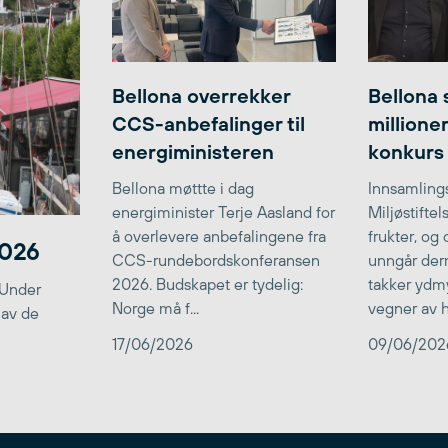
Bellona overrekker
Bellona 
CCS-anbefalinger til
millione
energiministeren
konkurs
Bellona møttte i dag
Innsamlings
energiminister Terje Aasland for
Miljøstifte
å overlevere anbefalingene fra
frukter, og
2026
CCS-rundebordskonferansen
unngår der
2026. Budskapet er tydelig:
takker ydmy
 Under
Norge må f...
vegner av he
 av de
17/06/2026
09/06/202