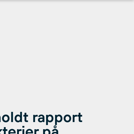
oldt rapport
terier på