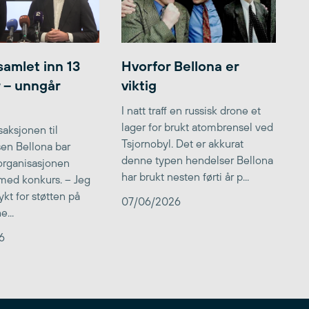
samlet inn 13
Hvorfor Bellona er
r – unngår
viktig
I natt traff en russisk drone et
lager for brukt atombrensel ved
aksjonen til
Tsjornobyl. Det er akkurat
lsen Bellona bar
denne typen hendelser Bellona
 organisasjonen
har brukt nesten førti år p...
med konkurs. – Jeg
kt for støtten på
07/06/2026
...
6