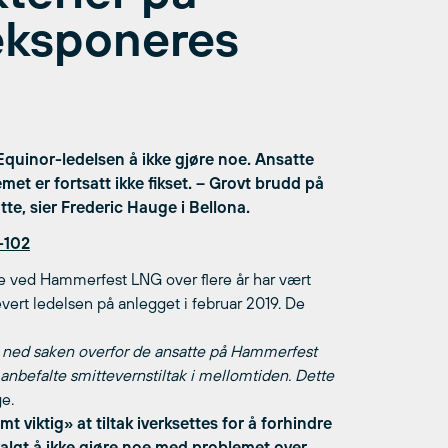
eksponeres
 Equinor-ledelsen å ikke gjøre noe. Ansatte
met er fortsatt ikke fikset.
– Grovt brudd på
te, sier Frederic Hauge i Bellona.
-102
tte ved Hammerfest LNG over flere år har vært
evert ledelsen på anlegget i februar 2019. De
t ned saken overfor de ansatte på Hammerfest
anbefalte smittevernstiltak i mellomtiden. Dette
e.
 viktig» at tiltak iverksettes for å forhindre
 valgt å ikke gjøre noe med problemet over