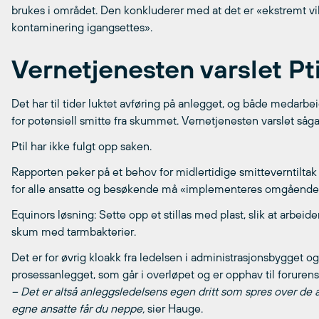
brukes i området. Den konkluderer med at det er «ekstremt vikti
kontaminering igangsettes».
Vernetjenesten varslet Pti
Det har til tider luktet avføring på anlegget, og både medarbe
for potensiell smitte fra skummet. Vernetjenesten varslet såg
Ptil har ikke fulgt opp saken.
Rapporten peker på et behov for midlertidige smitteverntiltak
for alle ansatte og besøkende må «implementeres omgående». D
Equinors løsning: Sette opp et stillas med plast, slik at arbei
skum med tarmbakterier.
Det er for øvrig kloakk fra ledelsen i administrasjonsbygget og
prosessanlegget, som går i overløpet og er opphav til forure
– Det er altså anleggsledelsens egen dritt som spres over de an
egne ansatte får du neppe,
sier Hauge.