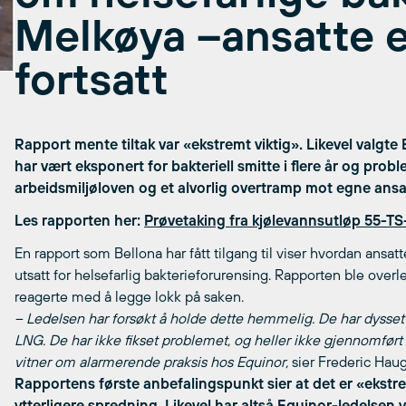
Melkøya –ansatte 
fortsatt
Rapport mente tiltak var «ekstremt viktig». Likevel valgte
har vært eksponert for bakteriell smitte i flere år og proble
arbeidsmiljøloven og et alvorlig overtramp mot egne ansat
Les rapporten her:
Prøvetaking fra kjølevannsutløp 55-TS
En rapport som Bellona har fått tilgang til viser hvordan ansa
utsatt for helsefarlig bakterieforurensing. Rapporten ble overl
reagerte med å legge lokk på saken.
– Ledelsen har forsøkt å holde dette hemmelig. De har dysse
LNG. De har ikke fikset problemet, og heller ikke gjennomført 
vitner om alarmerende praksis hos Equinor,
sier Frederic Ha
ug
Rapportens første anbefalingspunkt sier at det er «ekstremt
ytterligere spredning. Likevel har altså Equinor-ledelsen