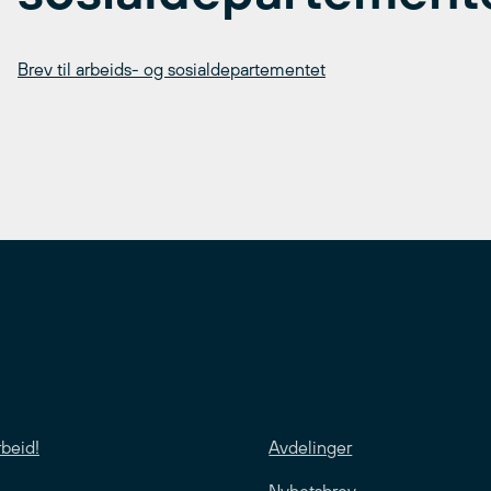
Brev til arbeids- og sosialdepartementet
rbeid!
Avdelinger
Nyhetsbrev