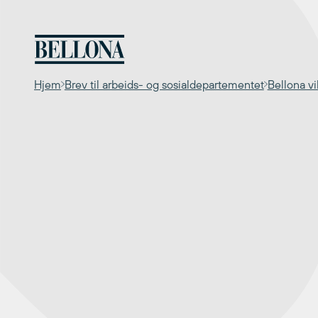
Hopp
til
innhold
Hjem
Brev til arbeids- og sosialdepartementet
Bellona vi