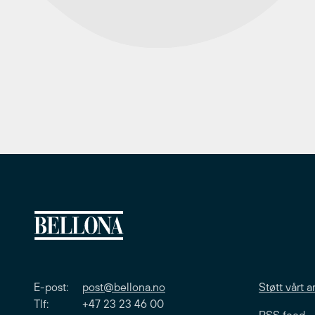
E-post:
post@bellona.no
Støtt vårt a
Tlf: +47 23 23 46 00
RSS feed