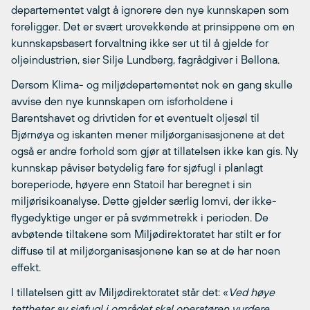
departementet valgt å ignorere den nye kunnskapen som
foreligger. Det er svært urovekkende at prinsippene om en
kunnskapsbasert forvaltning ikke ser ut til å gjelde for
oljeindustrien, sier Silje Lundberg, fagrådgiver i Bellona.
Dersom Klima- og miljødepartementet nok en gang skulle
avvise den nye kunnskapen om isforholdene i
Barentshavet og drivtiden for et eventuelt oljesøl til
Bjørnøya og iskanten mener miljøorganisasjonene at det
også er andre forhold som gjør at tillatelsen ikke kan gis. Ny
kunnskap påviser betydelig fare for sjøfugl i planlagt
boreperiode, høyere enn Statoil har beregnet i sin
miljørisikoanalyse. Dette gjelder særlig lomvi, der ikke-
flygedyktige unger er på svømmetrekk i perioden. De
avbøtende tiltakene som Miljødirektoratet har stilt er for
diffuse til at miljøorganisasjonene kan se at de har noen
effekt.
I tillatelsen gitt av Miljødirektoratet står det: «
Ved høye
tettheter av sjøfugl i området skal operatøren vurdere