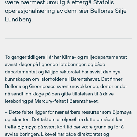
være nærmest umulig å ettergå Statoils
operasjonalisering av dem, sier Bellonas Silje
Lundberg.
To ganger tidligere i år har Klima- og miljødepartementet
avvist klager på lignende leteboringer, og både
departementet og Miljødirektoratet har avvist den nye
kunnskapen om isforholdene i Barentshavet. Det finner
Bellona og Greenpeace svært urovekkende, derfor er det
nå sendt inn klage på den gitte tillatelsen til å drive
leteboring på Mercury-feltet i Barentshavet.
– Dette feltet ligger for nær sårbare ressurser som Bjørnøya
og iskanten. Det faktum at oljesøl fra dette området kan
treffe Bjørnøya på svært kort tid bør være grunnlag for å
avvise boringen. Likevel har både direktoratet og