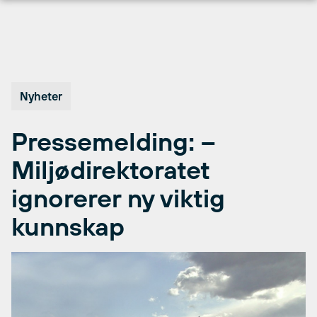
Hopp
til
innhold
Nyheter
Pressemelding: –
Miljødirektoratet
ignorerer ny viktig
kunnskap