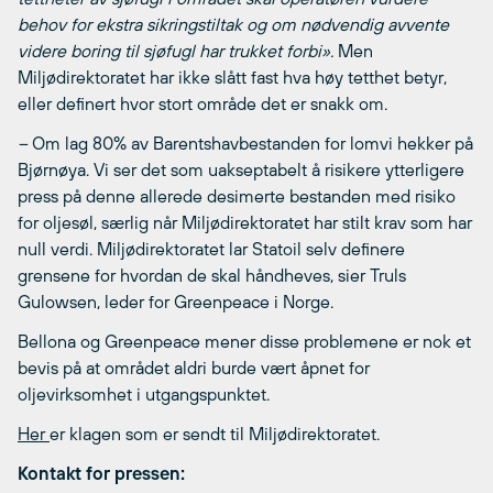
behov for ekstra sikringstiltak og om nødvendig avvente
videre boring til sjøfugl har trukket forbi».
Men
Miljødirektoratet har ikke slått fast hva høy tetthet betyr,
eller definert hvor stort område det er snakk om.
–
Om lag 80% av Barentshavbestanden for lomvi hekker på
Bjørnøya. Vi ser det som uakseptabelt å risikere ytterligere
press på denne allerede desimerte bestanden med risiko
for oljesøl, særlig når Miljødirektoratet har stilt krav som har
null verdi. Miljødirektoratet lar Statoil selv definere
grensene for hvordan de skal håndheves, sier Truls
Gulowsen, leder for Greenpeace i Norge.
Bellona og Greenpeace mener disse problemene er nok et
bevis på at området aldri burde vært åpnet for
oljevirksomhet i utgangspunktet.
Her
er klagen som er sendt til Miljødirektoratet.
Kontakt for pressen: