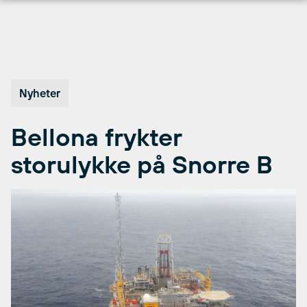
Hopp
til
innhold
Nyheter
Bellona frykter
storulykke på Snorre B