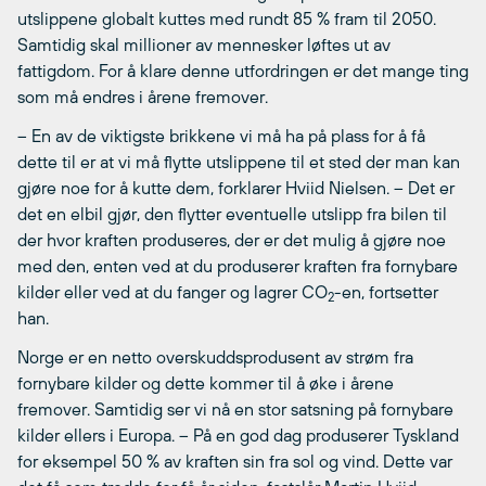
utslippene globalt kuttes med rundt 85 % fram til 2050.
Samtidig skal millioner av mennesker løftes ut av
fattigdom. For å klare denne utfordringen er det mange ting
som må endres i årene fremover.
– En av de viktigste brikkene vi må ha på plass for å få
dette til er at vi må flytte utslippene til et sted der man kan
gjøre noe for å kutte dem, forklarer Hviid Nielsen. – Det er
det en elbil gjør, den flytter eventuelle utslipp fra bilen til
der hvor kraften produseres, der er det mulig å gjøre noe
med den, enten ved at du produserer kraften fra fornybare
kilder eller ved at du fanger og lagrer CO
-en, fortsetter
2
han.
Norge er en netto overskuddsprodusent av strøm fra
fornybare kilder og dette kommer til å øke i årene
fremover. Samtidig ser vi nå en stor satsning på fornybare
kilder ellers i Europa. – På en god dag produserer Tyskland
for eksempel 50 % av kraften sin fra sol og vind. Dette var