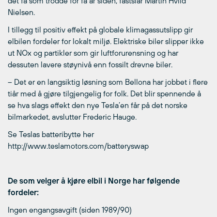
det få som trodde for få år siden, fastslår Martin Hviid
Nielsen.
I tillegg til positiv effekt på globale klimagassutslipp gir
elbilen fordeler for lokalt miljø. Elektriske biler slipper ikke
ut NOx og partikler som gir luftforurensning og har
dessuten lavere støynivå enn fossilt drevne biler.
– Det er en langsiktig løsning som Bellona har jobbet i flere
tiår med å gjøre tilgjengelig for folk. Det blir spennende å
se hva slags effekt den nye Tesla’en får på det norske
bilmarkedet, avslutter Frederic Hauge.
Se Teslas batteribytte her
http://www.teslamotors.com/batteryswap
De som velger å kjøre elbil i Norge har følgende
fordeler:
Ingen engangsavgift (siden 1989/90)