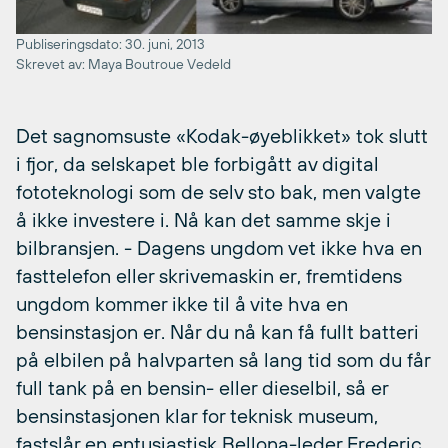
Publiseringsdato: 30. juni, 2013
Skrevet av: Maya Boutroue Vedeld
Det sagnomsuste «Kodak-øyeblikket» tok slutt
i fjor, da selskapet ble forbigått av digital
fototeknologi som de selv sto bak, men valgte
å ikke investere i. Nå kan det samme skje i
bilbransjen. - Dagens ungdom vet ikke hva en
fasttelefon eller skrivemaskin er, fremtidens
ungdom kommer ikke til å vite hva en
bensinstasjon er. Når du nå kan få fullt batteri
på elbilen på halvparten så lang tid som du får
full tank på en bensin- eller dieselbil, så er
bensinstasjonen klar for teknisk museum,
fastslår en entusiastisk Bellona-leder Frederic