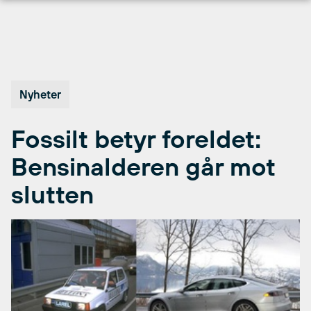
Hopp
til
innhold
Nyheter
Fossilt betyr foreldet:
Bensinalderen går mot
slutten