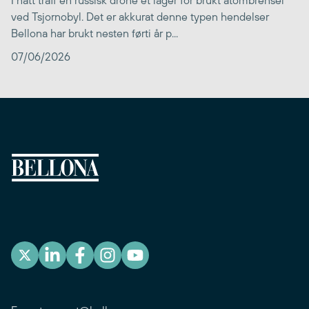
ved Tsjornobyl. Det er akkurat denne typen hendelser
Bellona har brukt nesten førti år p...
07/06/2026