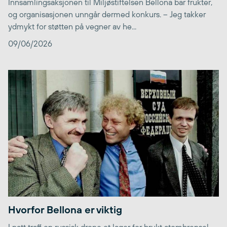
Innsamlingsaksjonen til Miljøstiftelsen Bellona bar frukter,
og organisasjonen unngår dermed konkurs. – Jeg takker
ydmykt for støtten på vegner av he...
09/06/2026
Hvorfor Bellona er viktig
I natt traff en russisk drone et lager for brukt atombrensel