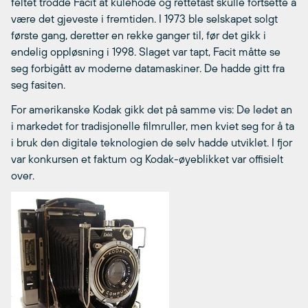
feltet trodde Facit at kulehode og rettetast skulle fortsette å
være det gjeveste i fremtiden. I 1973 ble selskapet solgt
første gang, deretter en rekke ganger til, før det gikk i
endelig oppløsning i 1998. Slaget var tapt, Facit måtte se
seg forbigått av moderne datamaskiner. De hadde gitt fra
seg fasiten.
For amerikanske Kodak gikk det på samme vis: De ledet an
i markedet for tradisjonelle filmruller, men kviet seg for å ta
i bruk den digitale teknologien de selv hadde utviklet. I fjor
var konkursen et faktum og Kodak-øyeblikket var offisielt
over.