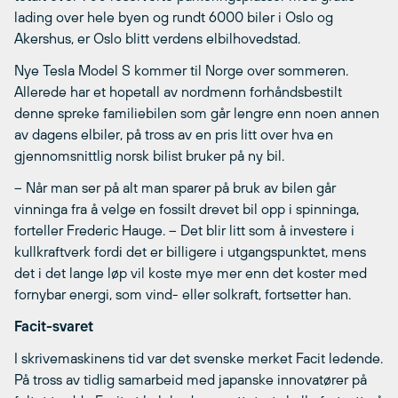
lading over hele byen og rundt 6000 biler i Oslo og
Akershus, er Oslo blitt verdens elbilhovedstad.
Nye Tesla Model S kommer til Norge over sommeren.
Allerede har et hopetall av nordmenn forhåndsbestilt
denne spreke familiebilen som går lengre enn noen annen
av dagens elbiler, på tross av en pris litt over hva en
gjennomsnittlig norsk bilist bruker på ny bil.
– Når man ser på alt man sparer på bruk av bilen går
vinninga fra å velge en fossilt drevet bil opp i spinninga,
forteller Frederic Hauge. – Det blir litt som å investere i
kullkraftverk fordi det er billigere i utgangspunktet, mens
det i det lange løp vil koste mye mer enn det koster med
fornybar energi, som vind- eller solkraft, fortsetter han.
Facit-svaret
I skrivemaskinens tid var det svenske merket Facit ledende.
På tross av tidlig samarbeid med japanske innovatører på