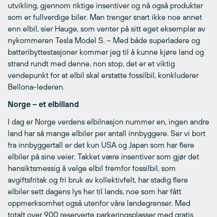
utvikling, gjennom riktige insentiver og nå også produkter
som er fullverdige biler. Man trenger snart ikke noe annet
enn elbil, sier Hauge, som venter på sitt eget eksemplar av
nykommeren Tesla Model S. – Med både superladere og
batteribyttestasjoner kommer jeg til å kunne kjøre land og
strand rundt med denne, non stop, det er et viktig
vendepunkt for at elbil skal erstatte fossilbil, konkluderer
Bellona-lederen.
Norge – et elbilland
I dag er Norge verdens elbilnasjon nummer en, ingen andre
land har så mange elbiler per antall innbyggere. Ser vi bort
fra innbyggertall er det kun USA og Japan som har flere
elbiler på sine veier. Takket være insentiver som gjør det
hensiktsmessig å velge elbil fremfor fossilbil, som
avgiftsfritak og fri bruk av kollektivfelt, har stadig flere
elbiler sett dagens lys her til lands, noe som har fått
oppmerksomhet også utenfor våre landegrenser. Med
totalt over 900 reserverte parkeringsplasser med gratis