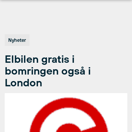
Hopp
til
innhold
Nyheter
Elbilen gratis i
bomringen også i
London