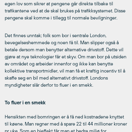
egen lov som sikrer at pengene går direkte tilbake til
trafikantene ved at de skal brukes på trafikksystemet. Disse
pengene skal komme i tillegg til normale bevilgninger.
Det finnes unntak; folk som bor i sentrale London,
bevegelseshemmede og noen få til. Man slipper også å
betale dersom man benytter alternative drivstoff. Dette vil
gjøre at nye teknologier får et skyv. Om man bor på utsiden
av området og arbeider innenfor og ikke kan benytte
kollektive transportmidler, vil man få et kraftig incentiv til å
skaffe seg en bil med alternativt drivstoff. Londons
myndigheter slår derfor to fluer i en smekk.
To fluer i en smekk
Hensikten med bomringen er å få ned kostnadene knyttet
til køene. Man regner med å spare 22 til 44 millioner kroner
pr uke. Som en bieffekt får man et bedre miljø for