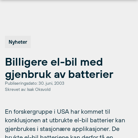
Hopp
til
innhold
Nyheter
Billigere el-bil med
gjenbruk av batterier
Publiseringsdato: 30. juni, 2003
Skrevet av: Isak Oksvold
En forskergruppe i USA har kommet til
konklusjonen at utbrukte el-bil batterier kan
gjenbrukes i stasjonære applikasjoner. De
brukte el-bil batteriene kan derfor få en