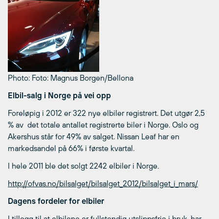
Photo: Foto: Magnus Borgen/Bellona
Elbil-salg i Norge på vei opp
Foreløpig i 2012 er 322 nye elbiler registrert. Det utgør 2,5
% av det totale antallet registrerte biler i Norge. Oslo og
Akershus står for 49% av salget. Nissan Leaf har en
markedsandel på 66% i første kvartal.
I hele 2011 ble det solgt 2242 elbiler i Norge.
http://ofvas.no/bilsalget/bilsalget_2012/bilsalget_i_mars/
Dagens fordeler for elbiler
I tillegg til at elbilene er fullstendig utslippsfrie i bruk, har