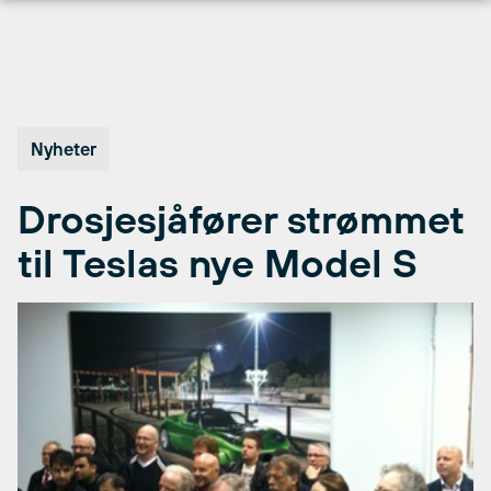
Hopp
til
innhold
Nyheter
Drosjesjåfører strømmet
til Teslas nye Model S