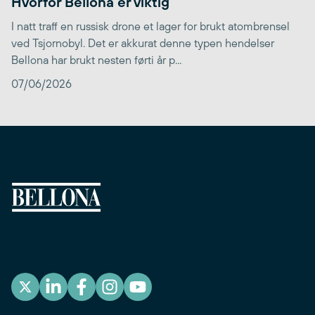
Hvorfor Bellona er viktig
I natt traff en russisk drone et lager for brukt atombrensel
ved Tsjornobyl. Det er akkurat denne typen hendelser
Bellona har brukt nesten førti år p...
07/06/2026