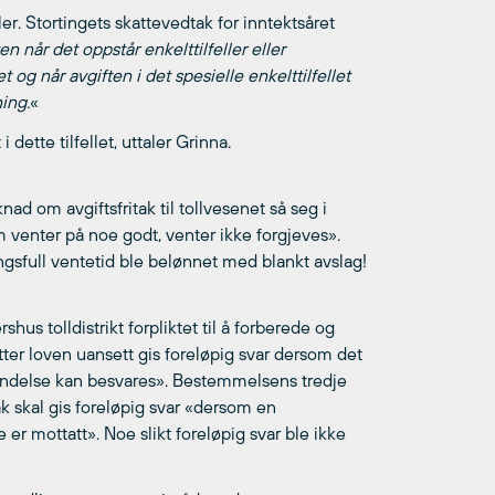
ler. Stortingets skattevedtak for inntektsåret
n når det oppstår enkelttilfeller eller
 og når avgiften i det spesielle enkelttilfellet
ning.
«
tte tilfellet, uttaler Grinna.
ad om avgiftsfritak til tollvesenet så seg i
m venter på noe godt, venter ikke forgjeves».
ningsfull ventetid ble belønnet med blankt avslag!
shus tolldistrikt forpliktet til å forberede og
ter loven uansett gis foreløpig svar dersom det
vendelse kan besvares». Bestemmelsens tredje
ak skal gis foreløpig svar «dersom en
er mottatt». Noe slikt foreløpig svar ble ikke