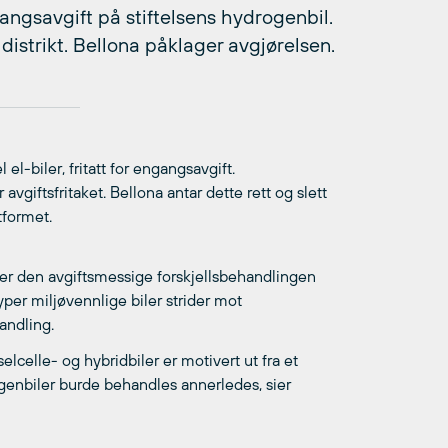
angsavgift på stiftelsens hydrogenbil.
distrikt. Bellona påklager avgjørelsen.
el-biler, fritatt for engangsavgift.
vgiftsfritaket. Bellona antar dette rett og slett
tformet.
er den avgiftsmessige forskjellsbehandlingen
er miljøvennlige biler strider mot
andling.
elcelle- og hybridbiler er motivert ut fra et
genbiler burde behandles annerledes, sier