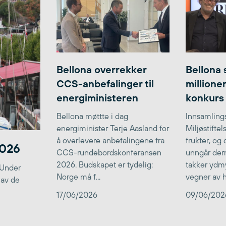
Bellona overrekker
Bellona 
CCS-anbefalinger til
millione
energiministeren
konkurs
Bellona møttte i dag
Innsamlings
energiminister Terje Aasland for
Miljøstifte
å overlevere anbefalingene fra
frukter, og
2026
CCS-rundebordskonferansen
unngår der
2026. Budskapet er tydelig:
takker ydmy
 Under
Norge må f...
vegner av he
 av de
17/06/2026
09/06/202