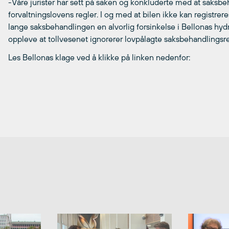
-Våre jurister har sett på saken og konkluderte med at saksb
forvaltningslovens regler. I og med at bilen ikke kan registrer
lange saksbehandlingen en alvorlig forsinkelse i Bellonas hydr
oppleve at tollvesenet ignorerer lovpålagte saksbehandlingsreg
Les Bellonas klage ved å klikke på linken nedenfor: