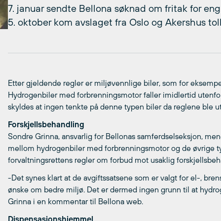
7. januar sendte Bellona søknad om fritak for eng
5. oktober kom avslaget fra Oslo og Akershus toll
Etter gjeldende regler er miljøvennlige biler, som for eksempel 
Hydrogenbiler med forbrenningsmotor faller imidlertid utenfor a
skyldes at ingen tenkte på denne typen biler da reglene ble u
Forskjellsbehandling
Sondre Grinna, ansvarlig for Bellonas samferdselseksjon, men
mellom hydrogenbiler med forbrenningsmotor og de øvrige typ
forvaltningsrettens regler om forbud mot usaklig forskjellsbeh
-Det synes klart at de avgiftssatsene som er valgt for el-, brens
ønske om bedre miljø. Det er dermed ingen grunn til at hydro
Grinna i en kommentar til Bellona web.
Dispensasjonshjemmel