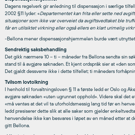
Dagens regelverk gir anledning til dispensasjon i særlige tilfel
2002 §11 lyder: «
Departementet kan frita eller sette ned avgifte
situasjoner som ikke var overveiet da avgiftsvedtaket ble truffet
får en utilsiktet virkning eller også ellers en klart urimelig virk
-Bellona mener dispensasjonshjemmelen burde vært utnyttet i de
Sendrektig saksbehandling
Det gikk nærmere 10 – ti – måneder fra Bellona sendte sin søkn
stand til å avgjøre søknaden. Et kjent ordspråk sier at «den so
Det gjaldt dessverre ikke i dette tilfellet; ti måneders forhåp
Tvilsom lovtolkning
I henhold til forvaltningsloven § 11 a første ledd er Oslo og Aker
avgjøre søknaden «uten ugrunnet opphold». Videre skal det et
«må ventes at det vil ta uforholdsmessig lang tid før en hen
ledd presiserer dette slik at alle saker som gjelder enkeltvedt
henvendelse ikke kan besvares i løpet av en måned etter at de 
gitt Bellona.