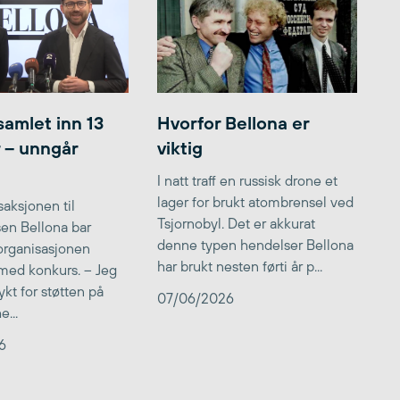
samlet inn 13
Hvorfor Bellona er
r – unngår
viktig
I natt traff en russisk drone et
lager for brukt atombrensel ved
aksjonen til
Tsjornobyl. Det er akkurat
lsen Bellona bar
denne typen hendelser Bellona
 organisasjonen
har brukt nesten førti år p...
med konkurs. – Jeg
kt for støtten på
07/06/2026
...
6