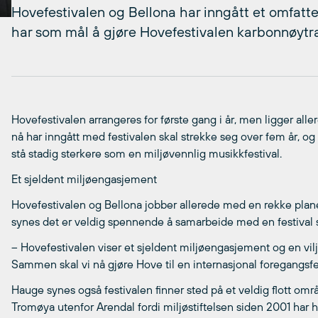
Hovefestivalen og Bellona har inngått et omfat
har som mål å gjøre Hovefestivalen karbonnøytra
Hovefestivalen arrangeres for første gang i år, men ligger allere
nå har inngått med festivalen skal strekke seg over fem år, og 
stå stadig sterkere som en miljøvennlig musikkfestival.
Et sjeldent miljøengasjement
Hovefestivalen og Bellona jobber allerede med en rekke planer
synes det er veldig spennende å samarbeide med en festival
– Hovefestivalen viser et sjeldent miljøengasjement og en vilje 
Sammen skal vi nå gjøre Hove til en internasjonal foregangsfes
Hauge synes også festivalen finner sted på et veldig flott områd
Tromøya utenfor Arendal fordi miljøstiftelsen siden 2001 har ha