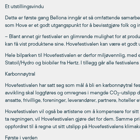
Et utstillingsvindu
Dette er første gang Bellona inngår et så omfattende samarbe
som Hove er et godt utgangspunkt for å bevisstgjøre folk og 
– Blant annet gir festivaler en glimrende mulighet for at prod
kan få vist produktene sine. Hovefestivalen kan være et godt ut
Hele bilparken til Hovefestivalen er derfor miljøvennlig, med 
Statoil/Hydro og biobiler fra Hertz. I tillegg går alle festivale
Karbonnøytral
Hovefestivalen har satt seg som mål å bli en karbonnøytral festiva
avvikling skal loggføres og omregnes i mengde CO
-utslipp 
2
ansatte, frivillige, foreninger, leverandører, partnere, hoteller e
Hovefestivalen vil også be artistene om å kompensere for sitt
ta regningen, vil Hovefestivalen gjøre det for dem. Samme prin
oppfordret til å regne ut sitt utslipp på Hovefestivalens klimak
Første i verden