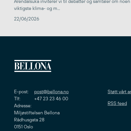
Arendalsuka inviterer vi til debatter og samtaler om noen
viktigste klima- og m...
22/06/2026
E-post:
post@bellona.no
Støtt vårt a
Tlf: +47 23 23 46 00
RSS feed
Adresse:
Miljøstiftelsen Bellona
Rådhusgata 28
0151 Oslo