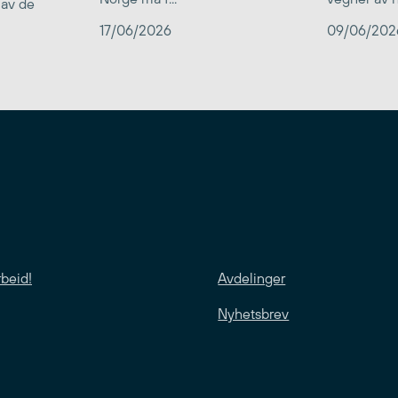
 av de
17/06/2026
09/06/202
rbeid!
Avdelinger
Nyhetsbrev