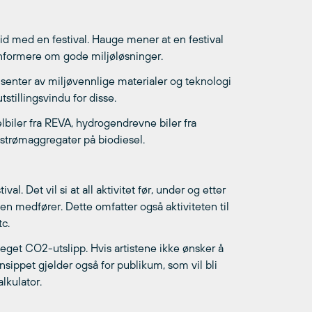
id med en festival. Hauge mener at en festival
informere om gode miljøløsninger.
usenter av miljøvennlige materialer og teknologi
stillingsvindu for disse.
elbiler fra REVA, hydrogendrevne biler fra
ns strømaggregater på biodiesel.
l. Det vil si at all aktivitet før, under og etter
den medfører. Dette omfatter også aktiviteten til
tc.
 eget CO2-utslipp. Hvis artistene ikke ønsker å
sippet gjelder også for publikum, som vil bli
alkulator.