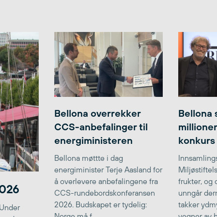
Bellona overrekker
Bellona 
CCS-anbefalinger til
millione
energiministeren
konkurs
Bellona møttte i dag
Innsamlings
energiminister Terje Aasland for
Miljøstifte
å overlevere anbefalingene fra
frukter, og
2026
CCS-rundebordskonferansen
unngår der
2026. Budskapet er tydelig:
takker ydmy
 Under
Norge må f...
vegner av he