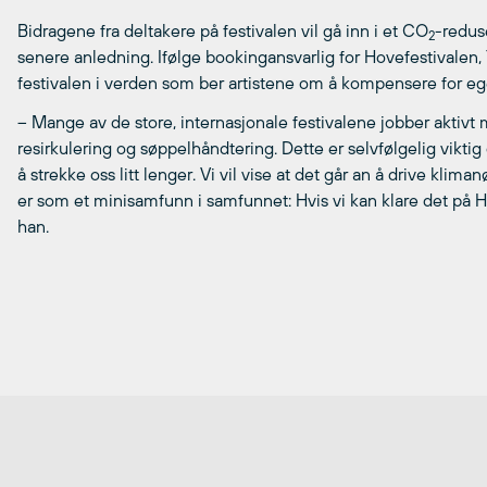
Bidragene fra deltakere på festivalen vil gå inn i et CO
-reduse
2
senere anledning. Ifølge bookingansvarlig for Hovefestivalen,
festivalen i verden som ber artistene om å kompensere for e
– Mange av de store, internasjonale festivalene jobber aktivt
resirkulering og søppelhåndtering. Dette er selvfølgelig vikti
å strekke oss litt lenger. Vi vil vise at det går an å drive klim
er som et minisamfunn i samfunnet: Hvis vi kan klare det på Ho
han.