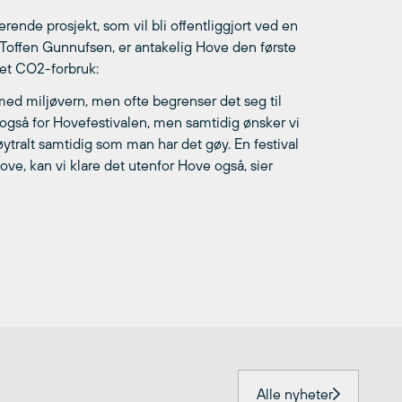
rende prosjekt, som vil bli offentliggjort ved en
 Toffen Gunnufsen, er antakelig Hove den første
get CO2-forbruk:
 med miljøvern, men ofte begrenser det seg til
g også for Hovefestivalen, men samtidig ønsker vi
anøytralt samtidig som man har det gøy. En festival
ve, kan vi klare det utenfor Hove også, sier
Alle nyheter