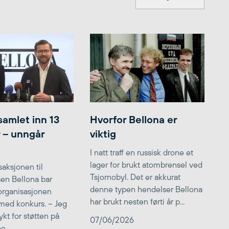
samlet inn 13
Hvorfor Bellona er
r – unngår
viktig
I natt traff en russisk drone et
lager for brukt atombrensel ved
aksjonen til
Tsjornobyl. Det er akkurat
lsen Bellona bar
denne typen hendelser Bellona
 organisasjonen
har brukt nesten førti år p...
med konkurs. – Jeg
kt for støtten på
07/06/2026
...