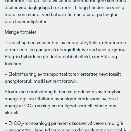
kilometer. For de fleste vil bilene dermed fungere som rene
elbiler ved dagligdags bruk, men i tillegg har den en vanlig
motor som starter ved behov når man drar ut på langtur
uten lademuligheter.
Mange fordeler
–Diesel og bensinbiler har lav energiutnyttelse, elmotorene
er mer enn fire ganger så energieffektive ved vanlig kjøring.
Plug-in hybridene gir derfor dobbel effekt, sier Pütz, og
forklarer:
– Elektrifisering av transportsektoren erstatter høyt fossilt
energiforbruk med lavt rent forbruk.
Strøm kan i motsetning til bensin produseres av fornybar
energi, og i de tilfellene hvor strøm produseres av fossil
energi er CO
-rensing en mulighet som blir stadig mer
2
aktuell.
– Et CO
-renseanlegg på hvert eksosrør vil være umulig å
2
gjennomføre i lang tid framover og det er derfor en fordel å