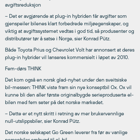
avgiftsreduksjon
– Det er avgjørende at plug-in hybriden får avgifter som
gjenspeiler bilenes klart forbedrede miljøegenskaper, og
viktig at avgiftssystemet vedtas i god tid, så produsenter og
distributører tør å satse i Norge, sier Konrad Pütz.
Både Toyota Prius og Chevrolet Volt har annonsert at deres
plug-in hybrider vil lanseres kommersielt i løpet av 2010.
Fem-dørs THINK
Det kom også en norsk glad-nyhet under den sveitsiske
bil-messen: THINK viste fram sin nye konseptbil Ox. Ox vil
kunne bli den aller første originalbygde serieproduserte el-
bilen med fem seter på det norske markedet.
– Dette er et nytt skritt i retning av mer brukervennlige
null-utslippsbiler, sier Konrad Pütz.
Det norske selskapet Go Green leverer fra før av vanlige
personbiler ombygd til el-bil.