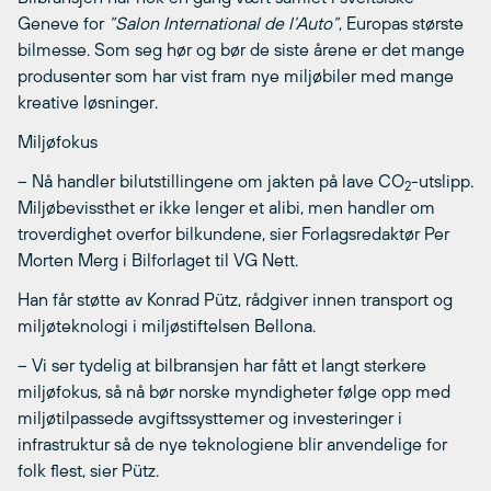
Geneve for
”Salon International de l’Auto”
,
Europas største
bilmesse. Som seg hør og bør de siste årene er det mange
produsenter som har vist fram nye miljøbiler med mange
kreative løsninger.
Miljøfokus
– Nå handler bilutstillingene om jakten på lave CO
-utslipp.
2
Miljøbevissthet er ikke lenger et alibi, men handler om
troverdighet overfor bilkundene, sier Forlagsredaktør Per
Morten Merg i Bilforlaget til VG Nett.
Han får støtte av Konrad Pütz, rådgiver innen transport og
miljøteknologi i miljøstiftelsen Bellona.
– Vi ser tydelig at bilbransjen har fått et langt sterkere
miljøfokus, så nå bør norske myndigheter følge opp med
miljøtilpassede avgiftssysttemer og investeringer i
infrastruktur så de nye teknologiene blir anvendelige for
folk flest, sier Pütz.