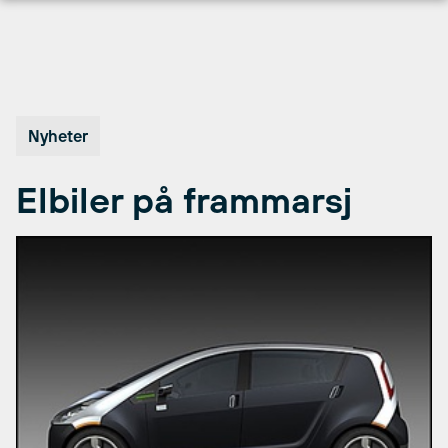
Hopp
til
innhold
Nyheter
Elbiler på frammarsj