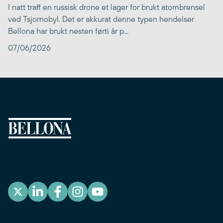
I natt traff en russisk drone et lager for brukt atombrensel
ved Tsjornobyl. Det er akkurat denne typen hendelser
Bellona har brukt nesten førti år p...
07/06/2026