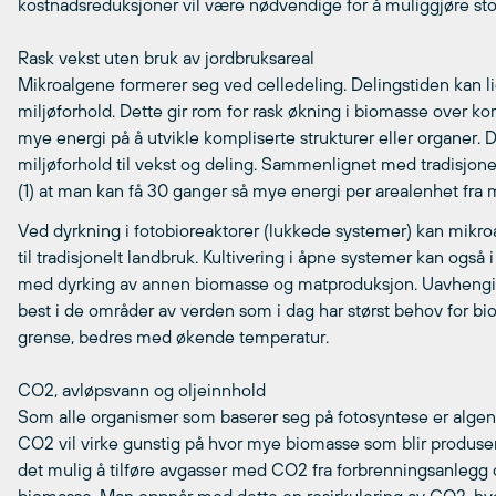
kostnadsreduksjoner vil være nødvendige for å muliggjøre st
Rask vekst uten bruk av jordbruksareal
Mikroalgene formerer seg ved celledeling. Delingstiden kan l
miljøforhold. Dette gir rom for rask økning i biomasse over kor
mye energi på å utvikle kompliserte strukturer eller organer. D
miljøforhold til vekst og deling. Sammenlignet med tradisjon
(1) at man kan få 30 ganger så mye energi per arealenhet fra 
Ved dyrkning i fotobioreaktorer (lukkede systemer) kan mikro
til tradisjonelt landbruk. Kultivering i åpne systemer kan også 
med dyrking av annen biomasse og matproduksjon. Uavhengi
best i de områder av verden som i dag har størst behov for bi
grense, bedres med økende temperatur.
CO2, avløpsvann og oljeinnhold
Som alle organismer som baserer seg på fotosyntese er algen
CO2 vil virke gunstig på hvor mye biomasse som blir produser
det mulig å tilføre avgasser med CO2 fra forbrenningsanlegg 