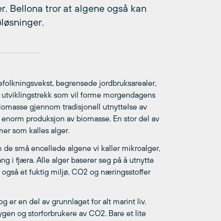
er. Bellona tror at algene også kan
løsninger.
efolkningsvekst, begrensede jordbruksarealer,
e utviklingstrekk som vil forme morgendagens
biomasse gjennom tradisjonell utnyttelse av
 enorm produksjon av biomasse. En stor del av
r som kalles alger.
de små encellede algene vi kaller mikroalger,
 i fjæra. Alle alger baserer seg på å utnytte
ne også et fuktig miljø, CO2 og næringsstoffer
er en del av grunnlaget for alt marint liv.
gen og storforbrukere av CO2. Bare et lite