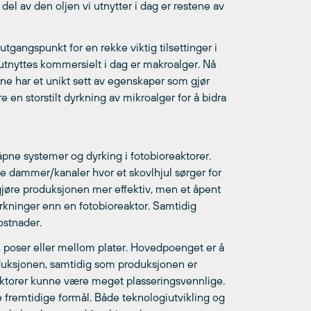
 del av den oljen vi utnytter i dag er restene av
utgangspunkt for en rekke viktig tilsettinger i
 utnyttes kommersielt i dag er makroalger. Nå
ne har et unikt sett av egenskaper som gjør
e en storstilt dyrkning av mikroalger for å bidra
 åpne systemer og dyrking i fotobioreaktorer.
ne dammer/kanaler hvor et skovlhjul sørger for
gjøre produksjonen mer effektiv, men et åpent
irkninger enn en fotobioreaktor. Samtidig
ostnader.
, poser eller mellom plater. Hovedpoenget er å
roduksjonen, samtidig som produksjonen er
oreaktorer kunne være meget plasseringsvennlige.
ke fremtidige formål. Både teknologiutvikling og