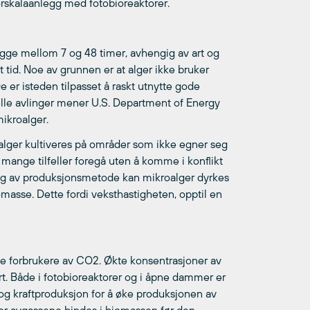
orskalaanlegg med fotobioreaktorer.
igge mellom 7 og 48 timer, avhengig av art og
t tid. Noe av grunnen er at alger ikke bruker
e er isteden tilpasset å raskt utnytte gode
elle avlinger mener U.S. Department of Energy
mikroalger.
alger kultiveres på områder som ikke egner seg
i mange tilfeller foregå uten å komme i konflikt
g av produksjonsmetode kan mikroalger dyrkes
omasse. Dette fordi veksthastigheten, opptil en
e forbrukere av CO2. Økte konsentrasjoner av
t. Både i fotobioreaktorer og i åpne dammer er
og kraftproduksjon for å øke produksjonen av