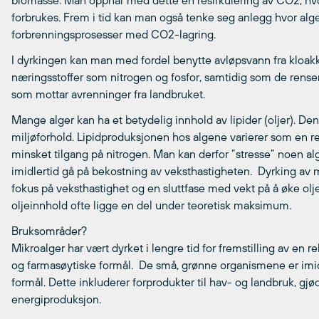
biomasse. Man oppnår med dette en resirkulering av CO2, hv
forbrukes. Frem i tid kan man også tenke seg anlegg hvor alge
forbrenningsprosesser med CO2-lagring.
I dyrkingen kan man med fordel benytte avløpsvann fra kloakk
næringsstoffer som nitrogen og fosfor, samtidig som de rense
som mottar avrenninger fra landbruket.
Mange alger kan ha et betydelig innhold av lipider (oljer). De
miljøforhold. Lipidproduksjonen hos algene varierer som en re
minsket tilgang på nitrogen. Man kan derfor ”stresse” noen alge
imidlertid gå på bekostning av veksthastigheten. Dyrking av
fokus på veksthastighet og en sluttfase med vekt på å øke oljei
oljeinnhold ofte ligge en del under teoretisk maksimum.
Bruksområder?
Mikroalger har vært dyrket i lengre tid for fremstilling av en r
og farmasøytiske formål. De små, grønne organismene er imidl
formål. Dette inkluderer forprodukter til hav- og landbruk, gj
energiproduksjon.