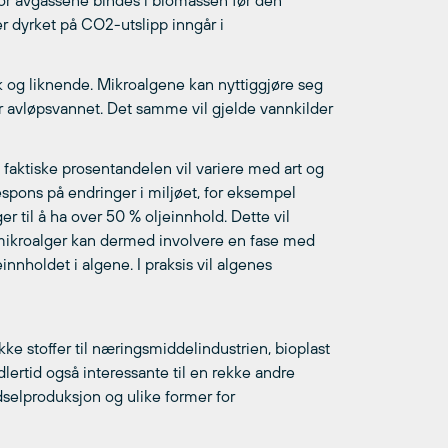
or avgassene bindes i biomassen før den
r dyrket på CO2-utslipp inngår i
 og liknende. Mikroalgene kan nyttiggjøre seg
r avløpsvannet. Det samme vil gjelde vannkilder
n faktiske prosentandelen vil variere med art og
spons på endringer i miljøet, for eksempel
r til å ha over 50 % oljeinnhold. Dette vil
 mikroalger kan dermed involvere en fase med
nnholdet i algene. I praksis vil algenes
ekke stoffer til næringsmiddelindustrien, bioplast
ertid også interessante til en rekke andre
ødselproduksjon og ulike former for