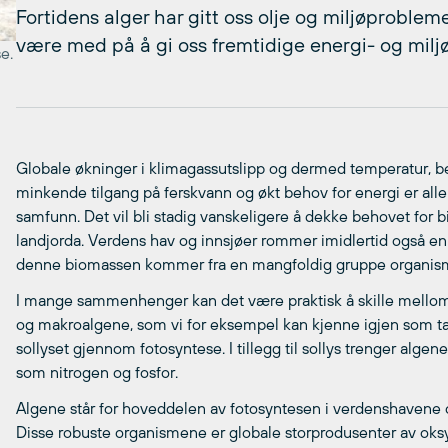
Fortidens alger har gitt oss olje og miljøproblem
være med på å gi oss fremtidige energi- og miljø
e.
Globale økninger i klimagassutslipp og dermed temperatur, b
minkende tilgang på ferskvann og økt behov for energi er all
samfunn. Det vil bli stadig vanskeligere å dekke behovet for 
landjorda. Verdens hav og innsjøer rommer imidlertid også en
denne biomassen kommer fra en mangfoldig gruppe organisme
I mange sammenhenger kan det være praktisk å skille mellom 
og makroalgene, som vi for eksempel kan kjenne igjen som tang
sollyset gjennom fotosyntese. I tillegg til sollys trenger alge
som nitrogen og fosfor.
Algene står for hoveddelen av fotosyntesen i verdenshavene og 
Disse robuste organismene er globale storprodusenter av oksy