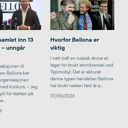
samlet inn 13
Hvorfor Bellona er
r – unngår
viktig
I natt traff en russisk drone et
lager for brukt atombrensel ved
aksjonen til
Tsjornobyl. Det er akkurat
lsen Bellona bar
denne typen hendelser Bellona
 organisasjonen
har brukt nesten førti år p...
med konkurs. – Jeg
kt for støtten på
07/06/2026
...
6