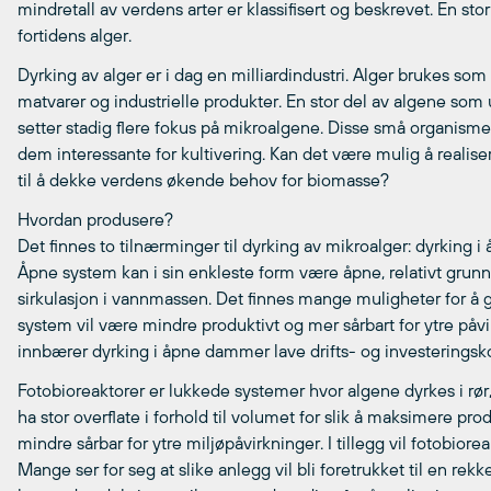
mindretall av verdens arter er klassifisert og beskrevet. En stor
fortidens alger.
Dyrking av alger er i dag en milliardindustri. Alger brukes som 
matvarer og industrielle produkter. En stor del av algene som
setter stadig flere fokus på mikroalgene. Disse små organisme
dem interessante for kultivering. Kan det være mulig å realiser
til å dekke verdens økende behov for biomasse?
Hvordan produsere?
Det finnes to tilnærminger til dyrking av mikroalger: dyrking i
Åpne system kan i sin enkleste form være åpne, relativt grun
sirkulasjon i vannmassen. Det finnes mange muligheter for å 
system vil være mindre produktivt og mer sårbart for ytre påv
innbærer dyrking i åpne dammer lave drifts- og investeringsk
Fotobioreaktorer er lukkede systemer hvor algene dyrkes i rør
ha stor overflate i forhold til volumet for slik å maksimere p
mindre sårbar for ytre miljøpåvirkninger. I tillegg vil fotobi
Mange ser for seg at slike anlegg vil bli foretrukket til en rek