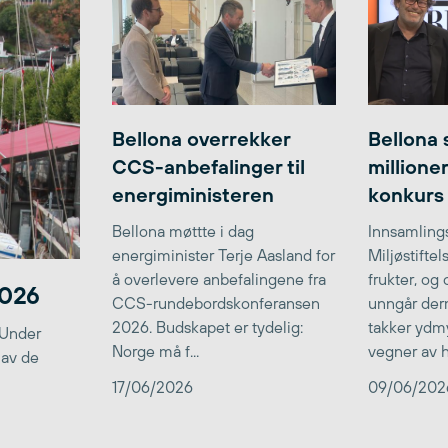
Bellona overrekker
Bellona 
CCS-anbefalinger til
millione
energiministeren
konkurs
Bellona møttte i dag
Innsamlings
energiminister Terje Aasland for
Miljøstifte
å overlevere anbefalingene fra
frukter, og
2026
CCS-rundebordskonferansen
unngår der
2026. Budskapet er tydelig:
takker ydmy
 Under
Norge må f...
vegner av he
 av de
17/06/2026
09/06/202