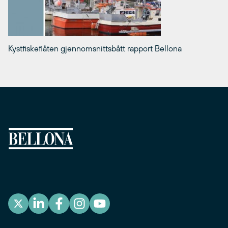
Kystfiskeflåten gjennomsnittsbått rapport Bellona