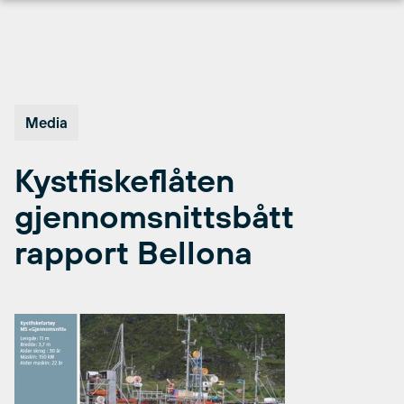
Hopp
til
innhold
Media
Kystfiskeflåten
gjennomsnittsbått
rapport Bellona