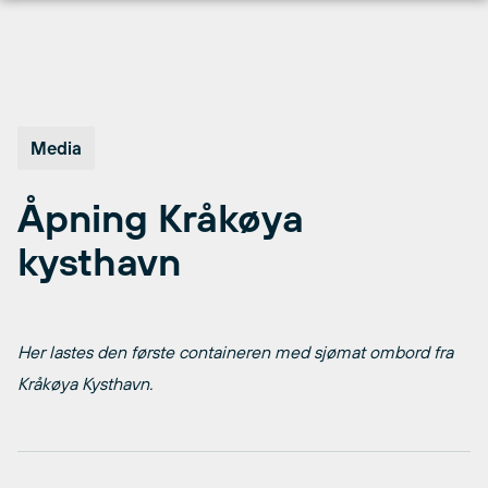
Hopp
til
innhold
Media
Åpning Kråkøya
kysthavn
Her lastes den første containeren med sjømat ombord fra
Kråkøya Kysthavn.