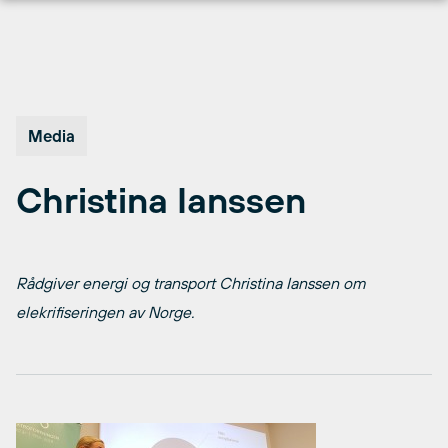
Hopp
til
innhold
Media
Christina Ianssen
Rådgiver energi og transport Christina Ianssen om
elekrifiseringen av Norge.