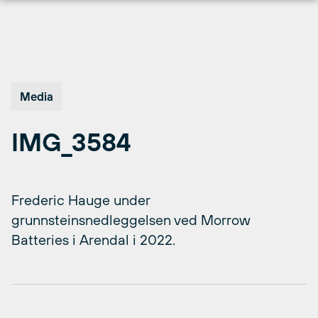
Hopp
til
innhold
Media
IMG_3584
Frederic Hauge under
grunnsteinsnedleggelsen ved Morrow
Batteries i Arendal i 2022.