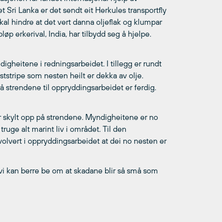
t Sri Lanka er det sendt eit Herkules transportfly
kal hindre at det vert danna oljeflak og klumpar
øp erkerival, India, har tilbydd seg å hjelpe.
igheitene i redningsarbeidet. I tillegg er rundt
ststripe som nesten heilt er dekka av olje.
 strendene til oppryddingsarbeidet er ferdig.
r skylt opp på strendene. Myndigheitene er no
ruge alt marint liv i området. Til den
olvert i oppryddingsarbeidet at dei no nesten er
og vi kan berre be om at skadane blir så små som