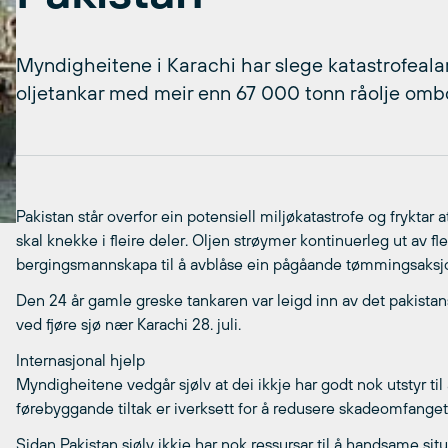
Myndigheitene i Karachi har slege katastrofeala
oljetankar med meir enn 67 000 tonn råolje omb
Pakistan står overfor ein potensiell miljøkatastrofe og frykta
skal knekke i fleire deler. Oljen strøymer kontinuerleg ut av f
bergingsmannskapa til å avblåse ein pågåande tømmingsaksj
Den 24 år gamle greske tankaren var leigd inn av det pakista
ved fjøre sjø nær Karachi 28. juli.
Internasjonal hjelp
Myndigheitene vedgår sjølv at dei ikkje har godt nok utstyr til
førebyggande tiltak er iverksett for å redusere skadeomfang
Sidan Pakistan sjølv ikkje har nok ressursar til å handsame sit