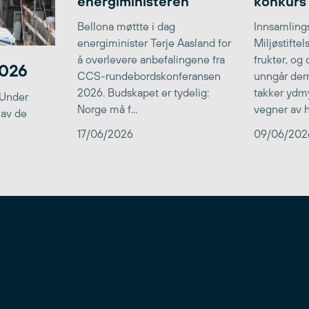
energiministeren
konkurs
Bellona møttte i dag
Innsamlings
energiminister Terje Aasland for
Miljøstifte
å overlevere anbefalingene fra
frukter, og
2026
CCS-rundebordskonferansen
unngår der
2026. Budskapet er tydelig:
takker ydmy
 Under
Norge må f...
vegner av he
 av de
17/06/2026
09/06/202