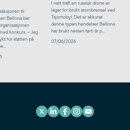
I natt traff en russisk drone et
lager for brukt atombrensel ved
aksjonen til
Tsjornobyl. Det er akkurat
lsen Bellona bar
denne typen hendelser Bellona
 organisasjonen
har brukt nesten førti år p...
med konkurs. – Jeg
kt for støtten på
07/06/2026
...
6