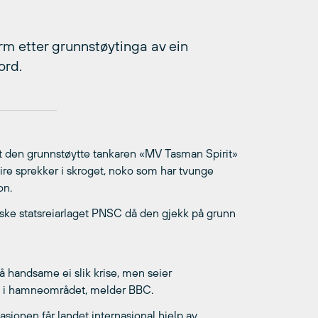
rm etter grunnstøytinga av ein
ord.
r at den grunnstøytte tankaren «MV Tasman Spirit»
leire sprekker i skroget, noko som har tvunge
on.
nske statsreiarlaget PNSC då den gjekk på grunn
 å handsame ei slik krise, men seier
et i hamneområdet, melder BBC.
uasjonen får landet internasjonal hjelp av