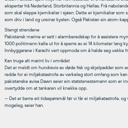
ekspertar frå Nederland, Storbritannia og Hellas. Frå nabolande
som skal sleppe kjemikaliar i sjøen. Dette er kjemikaliar som s
som driv i land og ureinar kysten. Også Pakistan sin atom-kappl
Stengt strendene
Pakistansk marine er sett i alarmberedskap for å assistere mynd
1000 politimenn kalla ut for å sperre av ei 14 kilometer lang ky
Innbyggarane i Karachi vert oppmoda om å halde seg vekke frå
Kan truge alt marint liv i området
Det er meldt om hundrevis av døde fisk og skjelpadder som e
redde for ei miljøkatastrofe av verkeleg stort omfang som kan t
pakistanske avisa Dawn seier ein statstenestemann som er inv
overtydde om at tankaren vil knekke opp.
— Det er berre eit tidsspørsmål før vi får ei miljøkatastrofe, 
mogeleg, seier han.