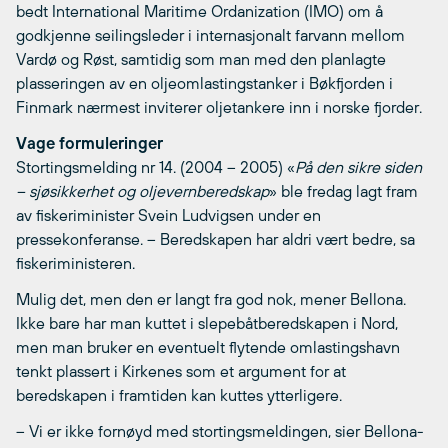
bedt International Maritime Ordanization (IMO) om å
godkjenne seilingsleder i internasjonalt farvann mellom
Vardø og Røst, samtidig som man med den planlagte
plasseringen av en oljeomlastingstanker i Bøkfjorden i
Finmark nærmest inviterer oljetankere inn i norske fjorder.
Vage formuleringer
Stortingsmelding nr 14. (2004 – 2005) «
På den sikre siden
– sjøsikkerhet og oljevernberedskap
» ble fredag lagt fram
av fiskeriminister Svein Ludvigsen under en
pressekonferanse. – Beredskapen har aldri vært bedre, sa
fiskeriministeren.
Mulig det, men den er langt fra god nok, mener Bellona.
Ikke bare har man kuttet i slepebåtberedskapen i Nord,
men man bruker en eventuelt flytende omlastingshavn
tenkt plassert i Kirkenes som et argument for at
beredskapen i framtiden kan kuttes ytterligere.
– Vi er ikke fornøyd med stortingsmeldingen, sier Bellona-