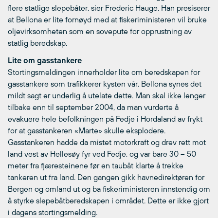
flere statlige slepebåter, sier Frederic Hauge. Han presiserer
at Bellona er lite fornøyd med at fiskeriministeren vil bruke
oljevirksomheten som en sovepute for opprustning av
statlig beredskap.
Lite om gasstankere
Stortingsmeldingen innerholder lite om beredskapen for
gasstankere som trafikkerer kysten vår. Bellona synes det
mildt sagt er underlig å utelate dette. Man skal ikke lenger
tilbake enn til september 2004, da man vurderte å
evakuere hele befolkningen på Fedje i Hordaland av frykt
for at gasstankeren «Marte» skulle eksplodere.
Gasstankeren hadde da mistet motorkraft og drev rett mot
land vest av Hellesøy fyr ved Fedje, og var bare 30 – 50
meter fra fjæresteinene før en taubåt klarte å trekke
tankeren ut fra land. Den gangen gikk havnedirektøren for
Bergen og omland ut og ba fiskeriministeren innstendig om
å styrke slepebåtberedskapen i området. Dette er ikke gjort
i dagens stortingsmelding.