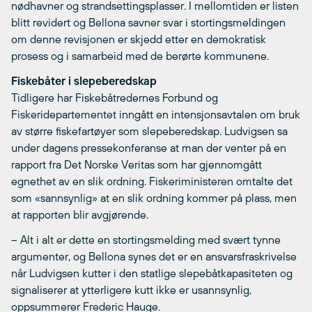
nødhavner og strandsettingsplasser. I mellomtiden er listen
blitt revidert og Bellona savner svar i stortingsmeldingen
om denne revisjonen er skjedd etter en demokratisk
prosess og i samarbeid med de berørte kommunene.
Fiskebåter i slepeberedskap
Tidligere har Fiskebåtredernes Forbund og
Fiskeridepartementet inngått en intensjonsavtalen om bruk
av større fiskefartøyer som slepeberedskap. Ludvigsen sa
under dagens pressekonferanse at man der venter på en
rapport fra Det Norske Veritas som har gjennomgått
egnethet av en slik ordning. Fiskeriministeren omtalte det
som «sannsynlig» at en slik ordning kommer på plass, men
at rapporten blir avgjørende.
– Alt i alt er dette en stortingsmelding med svært tynne
argumenter, og Bellona synes det er en ansvarsfraskrivelse
når Ludvigsen kutter i den statlige slepebåtkapasiteten og
signaliserer at ytterligere kutt ikke er usannsynlig,
oppsummerer Frederic Hauge.