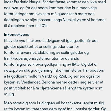
leder Frederic Hauge. For det første kommer den ikke med
noe nytt, og for det andre kommer den kun med vage
formuleringer om hva som må gjøres for å møte den
tidoblingen av oljetransport langs Norskekysten vi kommer
til å oppleve fram til 2015.
Inkonsekvens
Et av de nye tiltakene Ludvigsen vil igangsette når det
gjelder sjøsikkerhet er seilingsleder utenfor
territorialfarvannet. Etablering av seilingsleder og
trafikkseparasjonssystemer utenfor et lands
territorialgrense krever godkjenning av IMO. Og det er
nettopp en slik godkjenning fiskeriministeren har bedt om
å få godkjent mellom Vardø og Røst, og senere også for
kysten av Vestlandet. Bellona mener dette i seg selv er et
positivt tiltak for å få oljetankerne så lengt fra kysten som
mulig.
Men samtidig som Ludvigsen vil ha tankerne lengst mulig
ut fra kysten inviterer han dem også inn i norske fjorder. Og