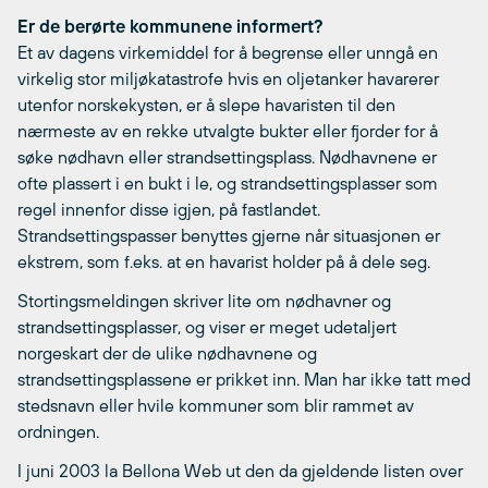
Er de berørte kommunene informert?
Et av dagens virkemiddel for å begrense eller unngå en
virkelig stor miljøkatastrofe hvis en oljetanker havarerer
utenfor norskekysten, er å slepe havaristen til den
nærmeste av en rekke utvalgte bukter eller fjorder for å
søke nødhavn eller strandsettingsplass. Nødhavnene er
ofte plassert i en bukt i le, og strandsettingsplasser som
regel innenfor disse igjen, på fastlandet.
Strandsettingspasser benyttes gjerne når situasjonen er
ekstrem, som f.eks. at en havarist holder på å dele seg.
Stortingsmeldingen skriver lite om nødhavner og
strandsettingsplasser, og viser er meget udetaljert
norgeskart der de ulike nødhavnene og
strandsettingsplassene er prikket inn. Man har ikke tatt med
stedsnavn eller hvile kommuner som blir rammet av
ordningen.
I juni 2003 la Bellona Web ut den da gjeldende listen over