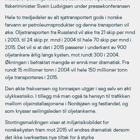
fiskeriminister Svein Ludvigsen under pressekonferansen
Hele to tredjedeler av alt sjøtransportert gods i norske
farvann er petroleumsprodukter og denne transporten vil
øke. Oljetransporten fra Russland vil øke fra 21 skip per mnd
i 2003, til 24 skip pr. mnd i 2004 til hele 70 skip per mnd i
2015. Det vil si at det i 2015 passerer i underkant av 900
oljetankere årlig langs kysten, mot rundt 300 i 2004.
Økningen i befraktet mengde er ennå mer dramatisk. Fra
rundt 15 millioner tonn i 2004 vil hele 150 millioner tonn
olje transporteres i 2015.
Den økte frekvensen og tonnasjen utgjør i seg selv en økt
ulykkesrisiko. I tillegg må man også ta hensyn til trafikken
mellom oljeinstallasjonene i Nordsjøen og fastlandet, og
som krysser seilingsleden til oljetankerne.
Stortingsmeldingen viser at miljørisikobildet for
norskekysten fram mot 2015 vil endres dramatisk dersom
det ikke iverksettes nye tiltak for å styrke