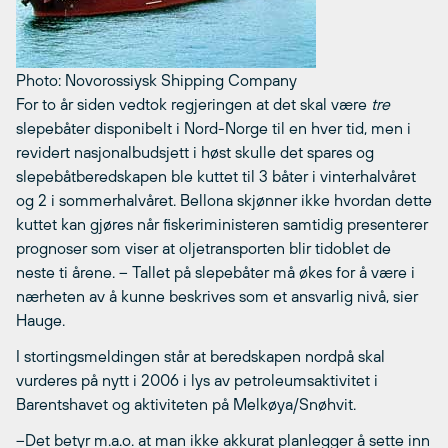
Photo: Novorossiysk Shipping Company
For to år siden vedtok regjeringen at det skal være
tre
slepebåter disponibelt i Nord-Norge til en hver tid, men i
revidert nasjonalbudsjett i høst skulle det spares og
slepebåtberedskapen ble kuttet til 3 båter i vinterhalvåret
og 2 i sommerhalvåret. Bellona skjønner ikke hvordan dette
kuttet kan gjøres når fiskeriministeren samtidig presenterer
prognoser som viser at oljetransporten blir tidoblet de
neste ti årene. – Tallet på slepebåter må økes for å være i
nærheten av å kunne beskrives som et ansvarlig nivå, sier
Hauge.
I stortingsmeldingen står at beredskapen nordpå skal
vurderes på nytt i 2006 i lys av petroleumsaktivitet i
Barentshavet og aktiviteten på Melkøya/Snøhvit.
–Det betyr m.a.o. at man ikke akkurat planlegger å sette inn