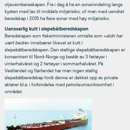
oljevernbereskapen. Fra i dag å ha en soneinndeling langs
kysten med lav til middels miljørisiko, vil man med uendret
beredskap i 2015 ha flere soner med høy miljørisiko.
Uansvarlig kutt i slepebåtberedskapen
Beredskapen som fiskeriministeren omtalte som «
aldri har
vært bedre
» innebærer likevel et kutt i
slepebåtberedskapen. Den statlige slepebåtberedskapen er
konsentrert til Nord-Norge og består av 3 fartøyer i
vinterhalvåret og 2 fartøyer i sommerhalvåret. På
Vestlandet og Sørlandet har man ingen statlig
slepebåtberedskap fordi denne er dekket opp av private
aktører bl.a. i forbindelse med petroleumsvirksomhet i
området.