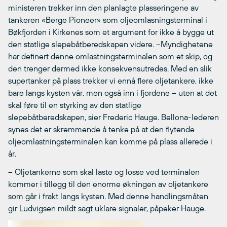
ministeren trekker inn den planlagte plasseringene av
tankeren «Berge Pioneer» som oljeomlasningsterminal i
Bøkfjorden i Kirkenes som et argument for ikke å bygge ut
den statlige slepebåtberedskapen videre. –Myndighetene
har definert denne omlastningsterminalen som et skip, og
den trenger dermed ikke konsekvensutredes. Med en slik
supertanker på plass trekker vi ennå flere oljetankere, ikke
bare langs kysten vår, men også inn i fjordene – uten at det
skal føre til en styrking av den statlige
slepebåtberedskapen, sier Frederic Hauge. Bellona-lederen
synes det er skremmende å tenke på at den flytende
oljeomlastningsterminalen kan komme på plass allerede i
år.
– Oljetankerne som skal laste og losse ved terminalen
kommer i tillegg til den enorme økningen av oljetankere
som går i frakt langs kysten. Med denne handlingsmåten
gir Ludvigsen mildt sagt uklare signaler, påpeker Hauge.