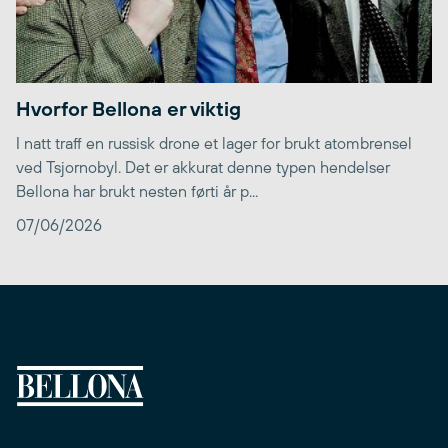
Hvorfor Bellona er viktig
I natt traff en russisk drone et lager for brukt atombrensel
ved Tsjornobyl. Det er akkurat denne typen hendelser
Bellona har brukt nesten førti år p...
07/06/2026