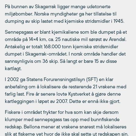
På bunnen av Skagerrak ligger mange udetonerte
miljøbomber. Norske myndigheter ga her tillatelse til
dumping av skip lastet med kjemiske stridsmidler i 1945.
Sennepsgass er blant kjemikaliene som ble dumpet på et
område på 14×4 km, ca. 25 nautiske mil sørøst av Arendal.
Antakelig er totalt 168.000 tonn kjemiske stridsmidler
dumpet i Skagerrak-området. I norsk område handler det
sannsynligvis om 36 skip. Så langt er bare 15 av disse
kartlagt.
I 2002 ga Statens Forurensningstilsyn (SFT) en klar
anbefaling om å lokalisere de resterende 21 vrakene med
farlig last. Fire år senere lovte Kystverket å gjøre denne
kartleggingen i løpet av 2007. Dette er ennå ikke gjort.
Fiskere i området frykter for hva som kan skje dersom
klumper med sennepsgass tas opp med bunnfiskende
redskap. Bellona mener at vrakene snarest må lokaliseres
slik at fiskerne vet hvor de ikke skal sette ut redskapen sin.