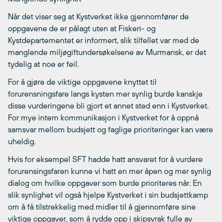
Når det viser seg at Kystverket ikke gjennomfører de
oppgavene de er pålagt uten at Fiskeri- og
Kystdepartementet er informert, slik tilfellet var med de
manglende miljøgiftundersøkelsene av Murmansk, er det
tydelig at noe er feil.
For å gjøre de viktige oppgavene knyttet til
forurensningsfare langs kysten mer synlig burde kanskje
disse vurderingene bli gjort et annet sted enn i Kystverket.
For mye intern kommunikasjon i Kystverket for å oppnå
samsvar mellom budsjett og faglige prioriteringer kan være
uheldig.
Hvis for eksempel SFT hadde hatt ansvaret for å vurdere
forurensingsfaren kunne vi hatt en mer åpen og mer synlig
dialog om hvilke oppgaver som burde prioriteres når. En
slik synlighet vil også hjelpe Kystverket i sin budsjettkamp
om å få tilstrekkelig med midler til å gjennomføre sine
viktige oppgaver, som å rydde opp i skipsvrak fulle av