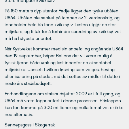
Store mengder kvikksølv
På 150 meters dyp utenfor Fedje ligger den tyske ubåten
U864. Ubåten ble senket på tampen av 2. verdenskrig, og
inneholder hele 65 tonn kvikksølv. Lasten utgjør en stor
miljøfare, og tiltak for å forhindre spredning av kvikksølvet
må ha høyeste prioritet.
Når Kystveket kommer med sin anbefaling angående U864
den 19. september, håper Bellona det vil være mulig å
fysisk fjerne både vrak og last innenfor en akseptabel
miljørisiko. Uansett hvilken løsning som velges, heving
eller isolering på stedet, må det settes av midler til dette i
neste års stadsbudsjett.
Forhandlingene om statsbudsjettet 2009 er i full gang, og
U864 må være topprioritert i denne prosessen. Prislappen
kan fort komme på 300 millioner og nullalternativet er ikke
noe alternativ.
Sennepsgass i Skagerrak