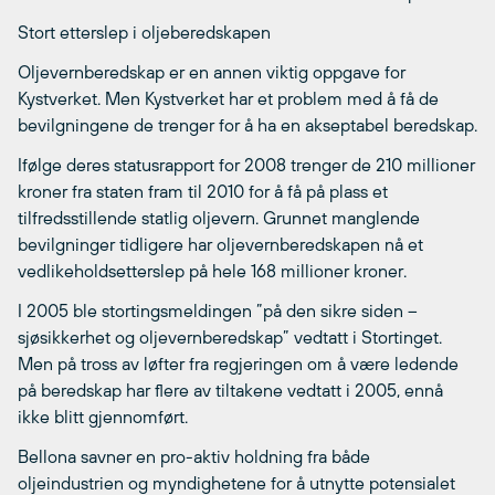
Stort etterslep i oljeberedskapen
Oljevernberedskap er en annen viktig oppgave for
Kystverket. Men Kystverket har et problem med å få de
bevilgningene de trenger for å ha en akseptabel beredskap.
Ifølge deres statusrapport for 2008 trenger de 210 millioner
kroner fra staten fram til 2010 for å få på plass et
tilfredsstillende statlig oljevern. Grunnet manglende
bevilgninger tidligere har oljevernberedskapen nå et
vedlikeholdsetterslep på hele 168 millioner kroner.
I 2005 ble stortingsmeldingen ”på den sikre siden –
sjøsikkerhet og oljevernberedskap” vedtatt i Stortinget.
Men på tross av løfter fra regjeringen om å være ledende
på beredskap har flere av tiltakene vedtatt i 2005, ennå
ikke blitt gjennomført.
Bellona savner en pro-aktiv holdning fra både
oljeindustrien og myndighetene for å utnytte potensialet