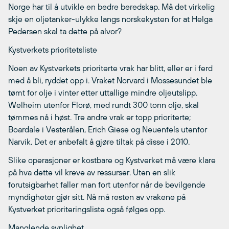
Norge har til å utvikle en bedre beredskap. Må det virkelig
skje en oljetanker-ulykke langs norskekysten for at Helga
Pedersen skal ta dette på alvor?
Kystverkets prioritetsliste
Noen av Kystverkets prioriterte vrak har blitt, eller er i ferd
med å bli, ryddet opp i. Vraket Norvard i Mossesundet ble
tømt for olje i vinter etter uttallige mindre oljeutslipp.
Welheim utenfor Florø, med rundt 300 tonn olje, skal
tømmes nå i høst. Tre andre vrak er topp prioriterte;
Boardale i Vesterålen, Erich Giese og Neuenfels utenfor
Narvik. Det er anbefalt å gjøre tiltak på disse i 2010.
Slike operasjoner er kostbare og Kystverket må være klare
på hva dette vil kreve av ressurser. Uten en slik
forutsigbarhet faller man fort utenfor når de bevilgende
myndigheter gjør sitt. Nå må resten av vrakene på
Kystverket prioriteringsliste også følges opp.
Manglende synlighet