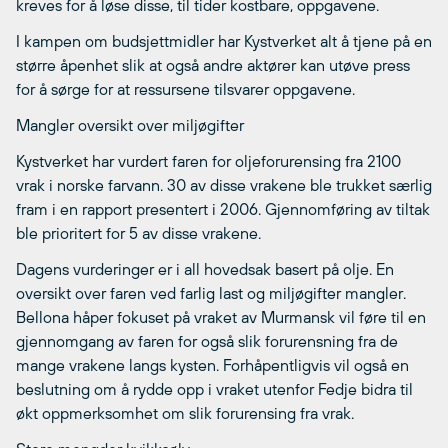
kreves for å løse disse, til tider kostbare, oppgavene.
I kampen om budsjettmidler har Kystverket alt å tjene på en
større åpenhet slik at også andre aktører kan utøve press
for å sørge for at ressursene tilsvarer oppgavene.
Mangler oversikt over miljøgifter
Kystverket har vurdert faren for oljeforurensing fra 2100
vrak i norske farvann. 30 av disse vrakene ble trukket særlig
fram i en rapport presentert i 2006. Gjennomføring av tiltak
ble prioritert for 5 av disse vrakene.
Dagens vurderinger er i all hovedsak basert på olje. En
oversikt over faren ved farlig last og miljøgifter mangler.
Bellona håper fokuset på vraket av Murmansk vil føre til en
gjennomgang av faren for også slik forurensning fra de
mange vrakene langs kysten. Forhåpentligvis vil også en
beslutning om å rydde opp i vraket utenfor Fedje bidra til
økt oppmerksomhet om slik forurensing fra vrak.