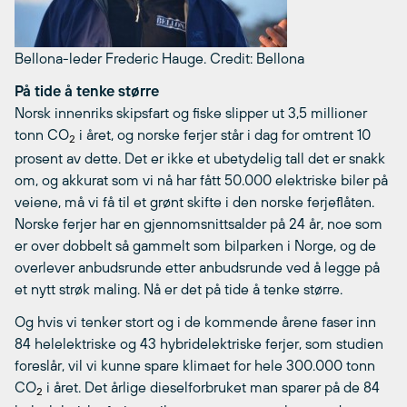
Bellona-leder Frederic Hauge.
Credit: Bellona
På tide å tenke større
Norsk innenriks skipsfart og fiske slipper ut 3,5 millioner
tonn CO
i året, og norske ferjer står i dag for omtrent 10
2
prosent av dette. Det er ikke et ubetydelig tall det er snakk
om, og akkurat som vi nå har fått 50.000 elektriske biler på
veiene, må vi få til et grønt skifte i den norske ferjeflåten.
Norske ferjer har en gjennomsnittsalder på 24 år, noe som
er over dobbelt så gammelt som bilparken i Norge, og de
overlever anbudsrunde etter anbudsrunde ved å legge på
et nytt strøk maling. Nå er det på tide å tenke større.
Og hvis vi tenker stort og i de kommende årene faser inn
84 helelektriske og 43 hybridelektriske ferjer, som studien
foreslår, vil vi kunne spare klimaet for hele 300.000 tonn
CO
i året. Det årlige dieselforbruket man sparer på de 84
2