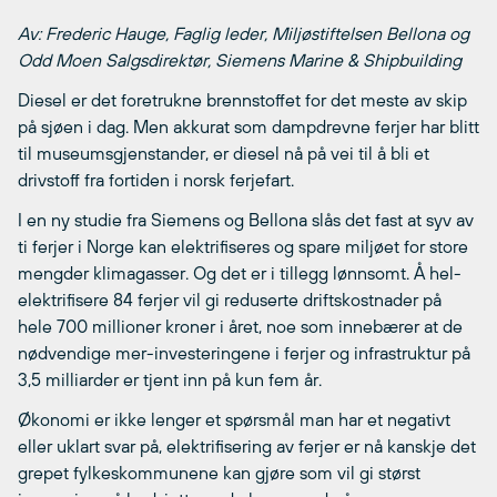
Av: Frederic Hauge, Faglig leder, Miljøstiftelsen Bellona og
Odd Moen Salgsdirektør, Siemens Marine & Shipbuilding
Diesel er det foretrukne brennstoffet for det meste av skip
på sjøen i dag. Men akkurat som dampdrevne ferjer har blitt
til museumsgjenstander, er diesel nå på vei til å bli et
drivstoff fra fortiden i norsk ferjefart.
I en ny studie fra Siemens og Bellona slås det fast at syv av
ti ferjer i Norge kan elektrifiseres og spare miljøet for store
mengder klimagasser. Og det er i tillegg lønnsomt. Å hel-
elektrifisere 84 ferjer vil gi reduserte driftskostnader på
hele 700 millioner kroner i året, noe som innebærer at de
nødvendige mer-investeringene i ferjer og infrastruktur på
3,5 milliarder er tjent inn på kun fem år.
Økonomi er ikke lenger et spørsmål man har et negativt
eller uklart svar på, elektrifisering av ferjer er nå kanskje det
grepet fylkeskommunene kan gjøre som vil gi størst