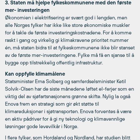
3. Staten må hjelpe fylkeskommunene med den første
mer- investeringen
Økonomien i elektrifisering er svært god i lengden, men
alle Norges fylker har ikke like store økonomiske muskler
for å takle de første investeringskostnadene. For å komme
raskt i gang og virkelig gi klimakravene prioritet nummer
én, må staten bidra til at fylkeskommunene ikke blir stanset
av de første mer-investeringene. Fylke må få en sjanse til å
bygge opp tilstrekkelig offentlig infrastruktur.
Kan oppfylle klimamålene
Statsminister Erna Solberg og samferdselsminister Ketil
Solvik-Olsen har de siste månedene løftet el-ferjer som en
viktig del av sjøfartsnasjonens grønne skifte. Nylig la også
Enova frem en strategi som gir økt støtte til
klimareduksjoner i sjøtransporten. Enova forventes å være
en aktiv pådriver for å gi ny teknologi og klimavennlige
løsninger gode levevilkår i Norge.
I flere fylker, som Hordaland og Nordland, har studien blitt