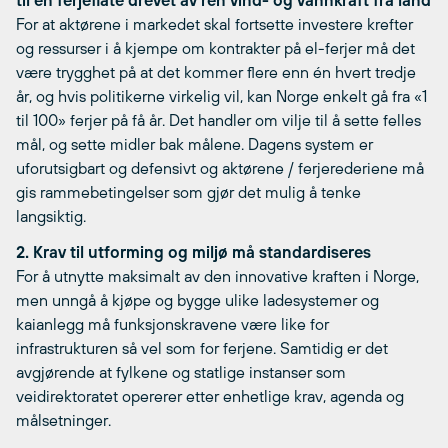
til en ferjeflåte drevet av ren vind- og vannkraft fra land
For at aktørene i markedet skal fortsette investere krefter
og ressurser i å kjempe om kontrakter på el-ferjer må det
være trygghet på at det kommer flere enn én hvert tredje
år, og hvis politikerne virkelig vil, kan Norge enkelt gå fra «1
til 100» ferjer på få år. Det handler om vilje til å sette felles
mål, og sette midler bak målene. Dagens system er
uforutsigbart og defensivt og aktørene / ferjerederiene må
gis rammebetingelser som gjør det mulig å tenke
langsiktig.
2. Krav til utforming og miljø må standardiseres
For å utnytte maksimalt av den innovative kraften i Norge,
men unngå å kjøpe og bygge ulike ladesystemer og
kaianlegg må funksjonskravene være like for
infrastrukturen så vel som for ferjene. Samtidig er det
avgjørende at fylkene og statlige instanser som
veidirektoratet opererer etter enhetlige krav, agenda og
målsetninger.