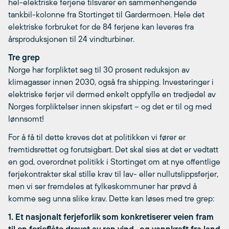
hel-elektriske ferjene tilsvarer en sammenhengende
tankbil-kolonne fra Stortinget til Gardermoen. Hele det
elektriske forbruket for de 84 ferjene kan leveres fra
årsproduksjonen til 24 vindturbiner.
Tre grep
Norge har forpliktet seg til 30 prosent reduksjon av
klimagasser innen 2030, også fra shipping. Investeringer i
elektriske ferjer vil dermed enkelt oppfylle en tredjedel av
Norges forpliktelser innen skipsfart – og det er til og med
lønnsomt!
For å få til dette kreves det at politikken vi fører er
fremtidsrettet og forutsigbart. Det skal sies at det er vedtatt
en god, overordnet politikk i Stortinget om at nye offentlige
ferjekontrakter skal stille krav til lav- eller nullutslippsferjer,
men vi ser fremdeles at fylkeskommuner har prøvd å
komme seg unna slike krav. Dette kan løses med tre grep:
1. Et nasjonalt ferjeforlik som konkretiserer veien fram