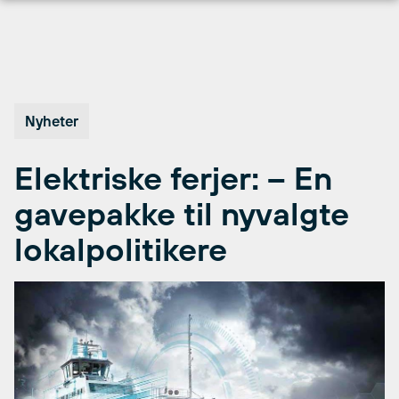
Hopp
til
innhold
Nyheter
Elektriske ferjer: – En
gavepakke til nyvalgte
lokalpolitikere