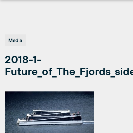
Hopp
til
innhold
Media
2018-1-
Future_of_The_Fjords_sid