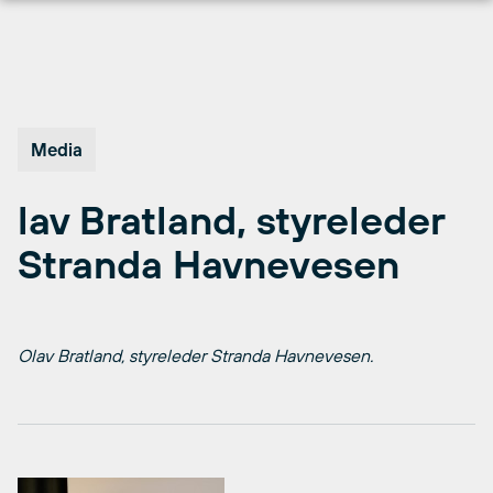
Hopp
til
innhold
Media
lav Bratland, styreleder
Stranda Havnevesen
Olav Bratland, styreleder Stranda Havnevesen.