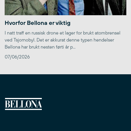
Hvorfor Bellona er viktig
I natt traff en russisk drone et lager for brukt atombrensel
ved Tsjornobyl. Det er akkurat denne typen hendelser
Bellona har brukt nesten førti år p...
07/06/2026