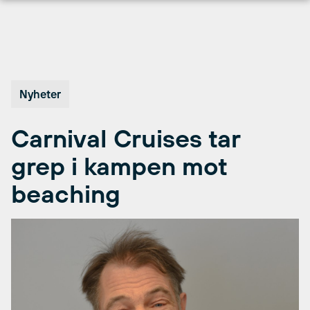
Hopp
til
innhold
Nyheter
Carnival Cruises tar
grep i kampen mot
beaching