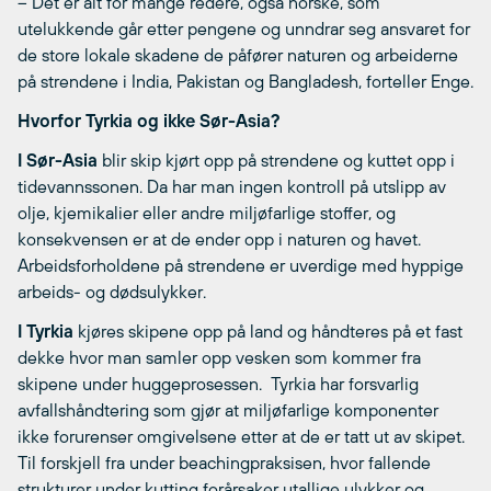
– Det er alt for mange redere, også norske, som
utelukkende går etter pengene og unndrar seg ansvaret for
de store lokale skadene de påfører naturen og arbeiderne
på strendene i India, Pakistan og Bangladesh, forteller Enge.
Hvorfor Tyrkia og ikke Sør-Asia?
I Sør-Asia
blir skip kjørt opp på strendene og kuttet opp i
tidevannssonen. Da har man ingen kontroll på utslipp av
olje, kjemikalier eller andre miljøfarlige stoffer, og
konsekvensen er at de ender opp i naturen og havet.
Arbeidsforholdene på strendene er uverdige med hyppige
arbeids- og dødsulykker.
I Tyrkia
kjøres skipene opp på land og håndteres på et fast
dekke hvor man samler opp vesken som kommer fra
skipene under huggeprosessen. Tyrkia har forsvarlig
avfallshåndtering som gjør at miljøfarlige komponenter
ikke forurenser omgivelsene etter at de er tatt ut av skipet.
Til forskjell fra under beachingpraksisen, hvor fallende
strukturer under kutting forårsaker utallige ulykker og