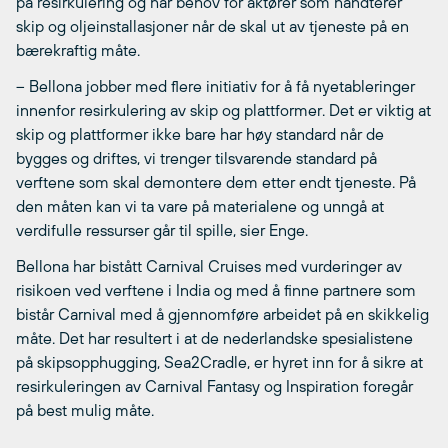
på resirkulering og har behov for aktører som håndterer
skip og oljeinstallasjoner når de skal ut av tjeneste på en
bærekraftig måte.
– Bellona jobber med flere initiativ for å få nyetableringer
innenfor resirkulering av skip og plattformer. Det er viktig at
skip og plattformer ikke bare har høy standard når de
bygges og driftes, vi trenger tilsvarende standard på
verftene som skal demontere dem etter endt tjeneste. På
den måten kan vi ta vare på materialene og unngå at
verdifulle ressurser går til spille, sier Enge.
Bellona har bistått Carnival Cruises med vurderinger av
risikoen ved verftene i India og med å finne partnere som
bistår Carnival med å gjennomføre arbeidet på en skikkelig
måte. Det har resultert i at de nederlandske spesialistene
på skipsopphugging, Sea2Cradle, er hyret inn for å sikre at
resirkuleringen av Carnival Fantasy og Inspiration foregår
på best mulig måte.