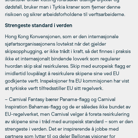
dødsfall, bruker man i Tyrkia kraner som fjerner denne
risikoen og sikrer arbeidsforholdene til verftsarbeiderne.
Strengeste standard i verden
Hong Kong Konvensjonen, som er den internasjonale
sjøfartsorganisasjonens lovtekst når det gjelder
skipsopphugging, er ikke trådt i kraft, så det finnes i praksis
ikke et internasjonalt bindende lovverk som regulerer
hvordan skip skal resirkuleres. Skip med europeisk flagg er
imidlertid lovpålagt å resirkulere skipene sine ved EU
godkjente verft. Inspeksjoner fra EU kommisjonen har vist
at tyrkiske verft tilfredsstiller EU sitt regelverk.
– Carnival Fantasy bærer Panama-flagg og Carnival
Inspiration Bahamas-flagg og de er således ikke bundet av
EU-regelverket, men Carnival velger å foreta resirkulering
av skipene sine i tråd med europeisk standard – som er den
strengeste i verden. Det er inspirerende å jobbe med
partnere som lytter til og deler Bellonas visjoner for