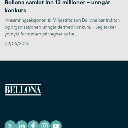
Bellona samlet inn 13 millioner – unngår
konkurs
Innsamlingsaksjonen til Miljøstiftelsen Bellona bar frukter,
og organisasjonen unngår dermed konkurs. – Jeg takker
ydmykt for støtten på vegner av he...
09/06/2026