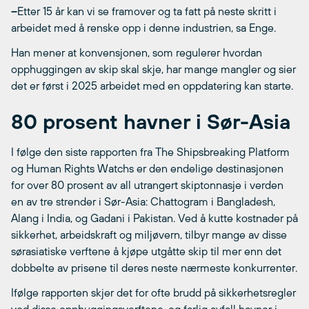
–
Etter 15 år kan vi se framover og ta fatt på neste skritt i
arbeidet med å renske opp i denne industrien, sa Enge.
Han mener at konvensjonen, som regulerer hvordan
opphuggingen av skip skal skje, har mange mangler og sier
det er først i 2025 arbeidet med en oppdatering kan starte.
80 prosent havner i Sør-Asia
I følge den siste rapporten fra The Shipsbreaking Platform
og Human Rights Watchs er den endelige destinasjonen
for over 80 prosent av all utrangert skiptonnasje i verden
en av tre strender i Sør-Asia: Chattogram i Bangladesh,
Alang i India, og Gadani i Pakistan. Ved å kutte kostnader på
sikkerhet, arbeidskraft og miljøvern, tilbyr mange av disse
sørasiatiske verftene å kjøpe utgåtte skip til mer enn det
dobbelte av prisene til deres neste nærmeste konkurrenter.
Ifølge rapporten skjer det for ofte brudd på sikkerhetsregler
ved disse opphuggingsverftene, og farlig avfall havner i