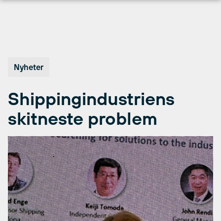
Hopp
til
innhold
Nyheter
Shippingindustriens
skitneste problem