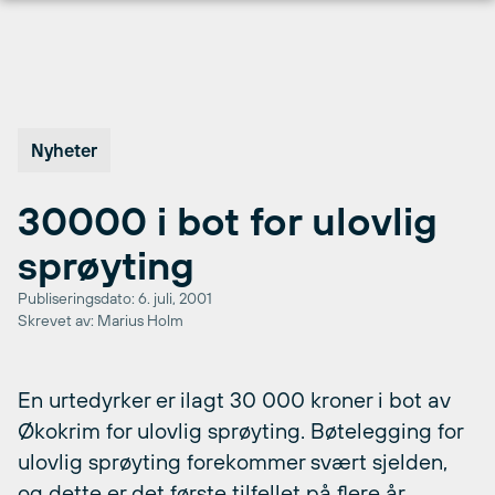
Hopp
til
innhold
Nyheter
30000 i bot for ulovlig
sprøyting
Publiseringsdato: 6. juli, 2001
Skrevet av: Marius Holm
En urtedyrker er ilagt 30 000 kroner i bot av
Økokrim for ulovlig sprøyting. Bøtelegging for
ulovlig sprøyting forekommer svært sjelden,
og dette er det første tilfellet på flere år.