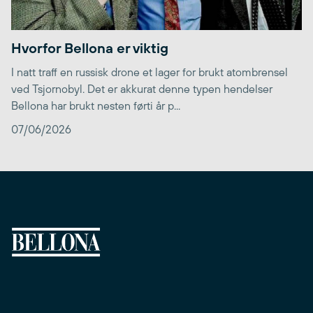
Hvorfor Bellona er viktig
I natt traff en russisk drone et lager for brukt atombrensel
ved Tsjornobyl. Det er akkurat denne typen hendelser
Bellona har brukt nesten førti år p...
07/06/2026