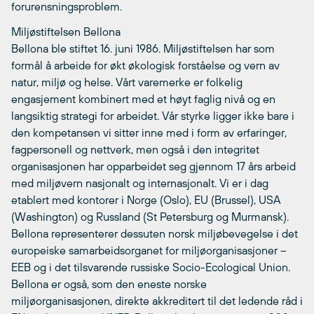
forurensningsproblem.
Miljøstiftelsen Bellona
Bellona ble stiftet 16. juni 1986. Miljøstiftelsen har som
formål å arbeide for økt økologisk forståelse og vern av
natur, miljø og helse. Vårt varemerke er folkelig
engasjement kombinert med et høyt faglig nivå og en
langsiktig strategi for arbeidet. Vår styrke ligger ikke bare i
den kompetansen vi sitter inne med i form av erfaringer,
fagpersonell og nettverk, men også i den integritet
organisasjonen har opparbeidet seg gjennom 17 års arbeid
med miljøvern nasjonalt og internasjonalt. Vi er i dag
etablert med kontorer i Norge (Oslo), EU (Brussel), USA
(Washington) og Russland (St Petersburg og Murmansk).
Bellona representerer dessuten norsk miljøbevegelse i det
europeiske samarbeidsorganet for miljøorganisasjoner –
EEB og i det tilsvarende russiske Socio-Ecological Union.
Bellona er også, som den eneste norske
miljøorganisasjonen, direkte akkreditert til det ledende råd i