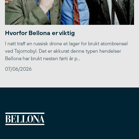
Hvorfor Bellona er viktig
I natt traff en russisk drone et lager for brukt atombrensel
ved Tsjornobyl. Det er akkurat denne typen hendelser
Bellona har brukt nesten førti år p...
07/06/2026