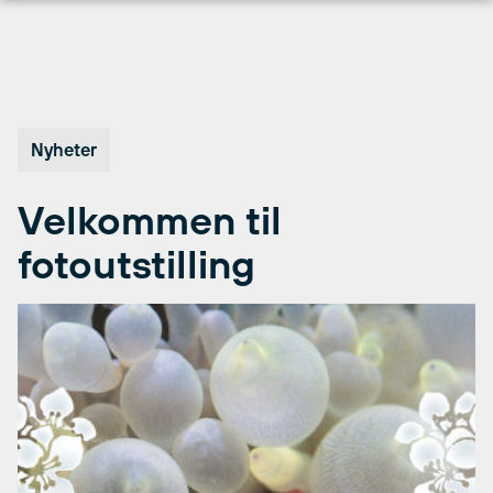
Hopp
til
innhold
Nyheter
Velkommen til
fotoutstilling