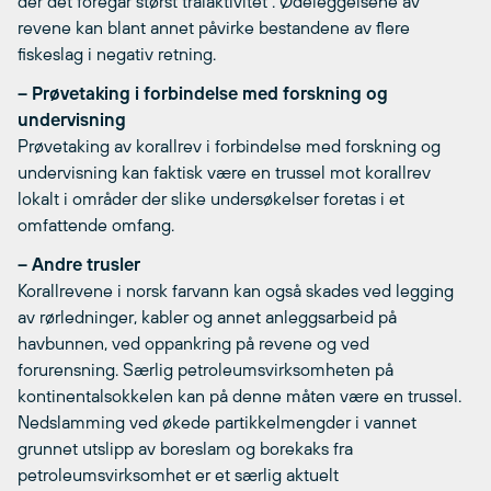
der det foregår størst trålaktivitet . Ødeleggelsene av
revene kan blant annet påvirke bestandene av flere
fiskeslag i negativ retning.
– Prøvetaking i forbindelse med forskning og
undervisning
Prøvetaking av korallrev i forbindelse med forskning og
undervisning kan faktisk være en trussel mot korallrev
lokalt i områder der slike undersøkelser foretas i et
omfattende omfang.
– Andre trusler
Korallrevene i norsk farvann kan også skades ved legging
av rørledninger, kabler og annet anleggsarbeid på
havbunnen, ved oppankring på revene og ved
forurensning. Særlig petroleumsvirksomheten på
kontinentalsokkelen kan på denne måten være en trussel.
Nedslamming ved økede partikkelmengder i vannet
grunnet utslipp av boreslam og borekaks fra
petroleumsvirksomhet er et særlig aktuelt