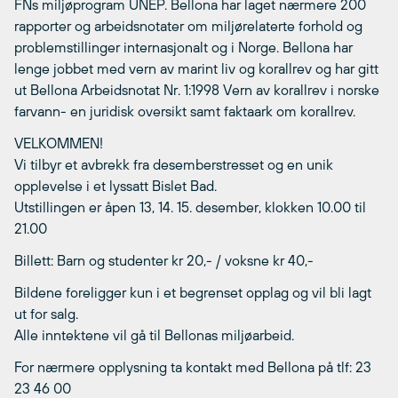
FNs miljøprogram UNEP. Bellona har laget nærmere 200
rapporter og arbeidsnotater om miljørelaterte forhold og
problemstillinger internasjonalt og i Norge. Bellona har
lenge jobbet med vern av marint liv og korallrev og har gitt
ut Bellona Arbeidsnotat Nr. 1:1998 Vern av korallrev i norske
farvann- en juridisk oversikt samt faktaark om korallrev.
VELKOMMEN!
Vi tilbyr et avbrekk fra desemberstresset og en unik
opplevelse i et lyssatt Bislet Bad.
Utstillingen er åpen 13, 14. 15. desember, klokken 10.00 til
21.00
Billett: Barn og studenter kr 20,- / voksne kr 40,-
Bildene foreligger kun i et begrenset opplag og vil bli lagt
ut for salg.
Alle inntektene vil gå til Bellonas miljøarbeid.
For nærmere opplysning ta kontakt med Bellona på tlf: 23
23 46 00