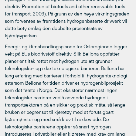
direktiv Promotion of biofuels and other renewable fuels
for transport, 2003). På grunn av den høye virkningsgraden
som forventes av fremtidens hydrogenbaserte drivverk vil
dette bety omlag den dobbelte prosentsats av
kjøretøyparken.
Energi- og klimahandlingsplanen for Osloregionen legger
vekt på EUs biodrivstoff direktiv. Slik Bellona oppfatter
planer er tiltak rettet mot hydrogen utelatt grunner
teknologiske- og ikke teknologiske barrierer. Bellona har
lang erfaring med barrierer i forhold til hydrogenteknologi
ettersom Bellona for tiden driver et hydrogenbilprosjekt
som det første i Norge. Det eksisterer nærmest ingen
teknologiske barrierer ved å anvende hydrogen i
transportsektoren på en sikker og praktisk måte, så lenge
bruken er begrenset til kjøretøy med et forutsigbart
kjøremønster og med små krav til rekkevidde. De
teknologiske barrierene opptrer så snart hydrogen
introduseres i privatbiler eller kjøretøy med krav om lang