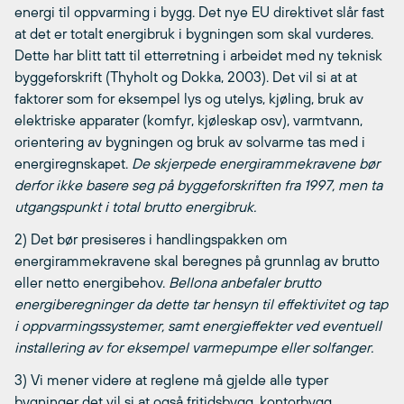
energi til oppvarming i bygg. Det nye EU direktivet slår fast
at det er totalt energibruk i bygningen som skal vurderes.
Dette har blitt tatt til etterretning i arbeidet med ny teknisk
byggeforskrift (Thyholt og Dokka, 2003). Det vil si at at
faktorer som for eksempel lys og utelys, kjøling, bruk av
elektriske apparater (komfyr, kjøleskap osv), varmtvann,
orientering av bygningen og bruk av solvarme tas med i
energiregnskapet.
De skjerpede energirammekravene bør
derfor ikke basere seg på byggeforskriften fra 1997, men ta
utgangspunkt i total brutto energibruk.
2) Det bør presiseres i handlingspakken om
energirammekravene skal beregnes på grunnlag av brutto
eller netto energibehov.
Bellona anbefaler brutto
energiberegninger da dette tar hensyn til effektivitet og tap
i oppvarmingssystemer, samt energieffekter ved eventuell
installering av for eksempel varmepumpe eller solfanger.
3) Vi mener videre at reglene må gjelde alle typer
bygninger det vil si at også fritidsbygg, kontorbygg,