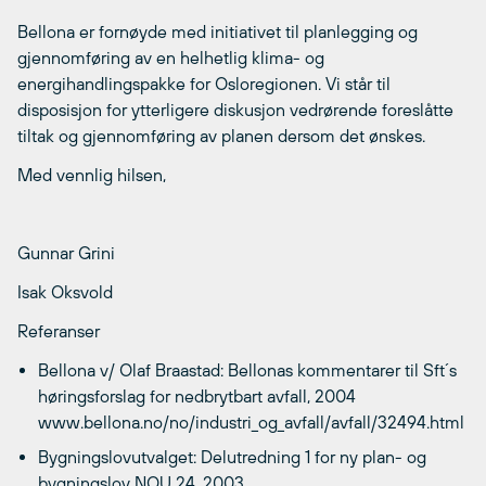
Bellona er fornøyde med initiativet til planlegging og
gjennomføring av en helhetlig klima- og
energihandlingspakke for Osloregionen. Vi står til
disposisjon for ytterligere diskusjon vedrørende foreslåtte
tiltak og gjennomføring av planen dersom det ønskes.
Med vennlig hilsen,
Gunnar Grini
Isak Oksvold
Referanser
Bellona v/ Olaf Braastad: Bellonas kommentarer til Sft´s
høringsforslag for nedbrytbart avfall, 2004
www.bellona.no/no/industri_og_avfall/avfall/32494.html
Bygningslovutvalget: Delutredning 1 for ny plan- og
bygningslov NOU 24, 2003