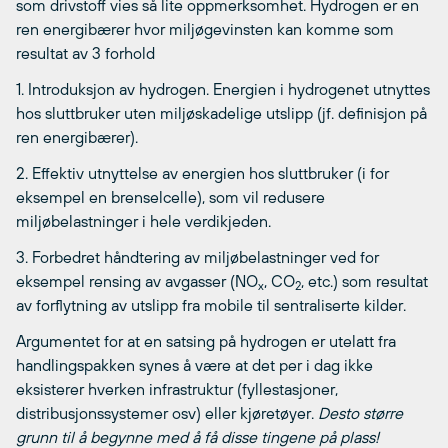
som drivstoff vies så lite oppmerksomhet. Hydrogen er en
ren energibærer hvor miljøgevinsten kan komme som
resultat av 3 forhold
1. Introduksjon av hydrogen. Energien i hydrogenet utnyttes
hos sluttbruker uten miljøskadelige utslipp (jf. definisjon på
ren energibærer).
2. Effektiv utnyttelse av energien hos sluttbruker (i for
eksempel en brenselcelle), som vil redusere
miljøbelastninger i hele verdikjeden.
3. Forbedret håndtering av miljøbelastninger ved for
eksempel rensing av avgasser (NO
, CO
, etc.) som resultat
x
2
av forflytning av utslipp fra mobile til sentraliserte kilder.
Argumentet for at en satsing på hydrogen er utelatt fra
handlingspakken synes å være at det per i dag ikke
eksisterer hverken infrastruktur (fyllestasjoner,
distribusjonssystemer osv) eller kjøretøyer.
Desto større
grunn til å begynne med å få disse tingene på plass!