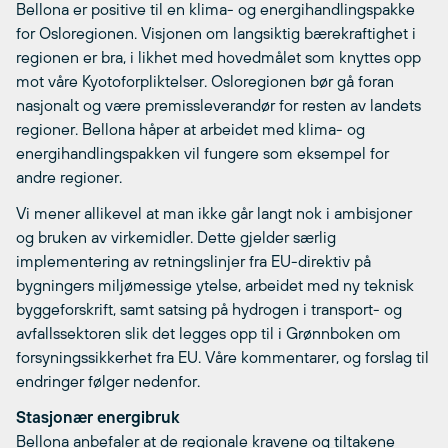
Bellona er positive til en klima- og energihandlingspakke
for Osloregionen. Visjonen om langsiktig bærekraftighet i
regionen er bra, i likhet med hovedmålet som knyttes opp
mot våre Kyotoforpliktelser. Osloregionen bør gå foran
nasjonalt og være premissleverandør for resten av landets
regioner. Bellona håper at arbeidet med klima- og
energihandlingspakken vil fungere som eksempel for
andre regioner.
Vi mener allikevel at man ikke går langt nok i ambisjoner
og bruken av virkemidler. Dette gjelder særlig
implementering av retningslinjer fra EU-direktiv på
bygningers miljømessige ytelse, arbeidet med ny teknisk
byggeforskrift, samt satsing på hydrogen i transport- og
avfallssektoren slik det legges opp til i Grønnboken om
forsyningssikkerhet fra EU. Våre kommentarer, og forslag til
endringer følger nedenfor.
Stasjonær energibruk
Bellona anbefaler at de regionale kravene og tiltakene