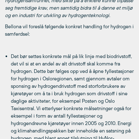
hydrogensamfunnet, med sikte på å enklere kunne tilpasse
seg fremtidige krav, men samtidig bidra til å danne et miljø
og en industri for utvkling av hydrogenteknologi.
Bellona vil foreslå følgende konkret handling for hydrogen i
samferdsel:
Det bør settes konkrete mål på lik linje med biodrivstoff,
det vil si at en andel av alt drivstoff skal komme fra
hydrogen. Dette bør følges opp ved å åpne fyllestasjoner
for hydrogen i Osloregionen, samt gjennom avtaler om
sponsing av hydrogendrivstoff med storforbrukere av
kjøretøyer om å ta i bruk hydrogen som drivstoff i sine
daglige aktiviteter, for eksempel Posten og Oslo
Taxisentral. Vi etterlyser konkrete målsetninger også for
eksempel i form av antall fyllestasjoner og
hydrogendrevne kjøretøyer innen 2005 og 2010. Energi
og klimahandlingspakken bør inneholde en satsning på
hydrogen, med blant annet tilslutning til HyNor-