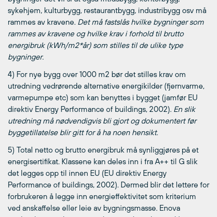
sykehjem, kulturbygg, restaurantbygg, industribygg osv må
rammes av kravene.
Det må fastslås hvilke bygninger som
rammes av kravene og hvilke krav i forhold til brutto
energibruk (kWh/m2*år) som stilles til de ulike type
bygninger.
4) For nye bygg over 1000 m2 bør det stilles krav om
utredning vedrørende alternative energikilder (fjernvarme,
varmepumpe etc) som kan benyttes i bygget (jamfør EU
direktiv Energy Performance of buildings, 2002).
En slik
utredning må nødvendigvis bli gjort og dokumentert før
byggetillatelse blir gitt for å ha noen hensikt.
5) Total netto og brutto energibruk må synliggjøres på et
energisertifikat. Klassene kan deles inn i fra A++ til G slik
det legges opp til innen EU (EU direktiv Energy
Performance of buildings, 2002). Dermed blir det lettere for
forbrukeren å legge inn energieffektivitet som kriterium
ved anskaffelse eller leie av bygningsmasse. Enova