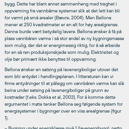
bygg. Dette har blant annet sammenheng med treghet i
oppvarming fra vannbårne systemer slik at det lett kan bli
for varmt på små arealer (Bævre, 2004). Men Bellona
mener at 250 kvadratmeter er en alt for høy arealgrense.
Denne burde vært betydelig lavere. Bellona ønsker å få på
plass vannbåren varme i så stor andel av ny bygningsmasse
som mulig, der det er energimessig riktig, for å så arbeide
for en så ren produksjonskjede som mulig. Elektrisitet og
olje bør primært ikke benyttes til oppvarming.
Bellona ønsker en satsing på lavenergiboliger utover det
som blir antydet i handlingsplanen. I litteraturen kan vi
finne antydninger til at pålegg om vannbåren varme kan slå
beina under satsing på lavenergiboliger på grunn av
kostnader (f.eks. Dokka et al, 2003). For å komme dette
argumentet i møte tenker Bellona seg følgende system for
energisystemer i bygninger over en viss arealgrense (figur
1).
– Bygning under energiklasse nivå 1 (lavenergibygg), netto