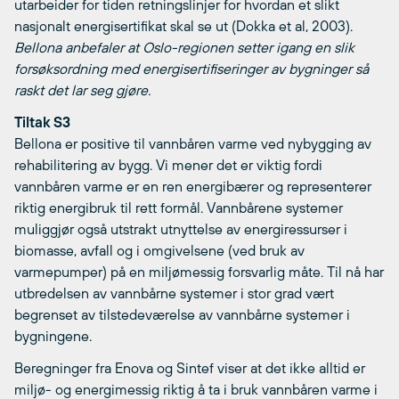
utarbeider for tiden retningslinjer for hvordan et slikt
nasjonalt energisertifikat skal se ut (Dokka et al, 2003).
Bellona anbefaler at Oslo-regionen setter igang en slik
forsøksordning med energisertifiseringer av bygninger så
raskt det lar seg gjøre.
Tiltak S3
Bellona er positive til vannbåren varme ved nybygging av
rehabilitering av bygg. Vi mener det er viktig fordi
vannbåren varme er en ren energibærer og representerer
riktig energibruk til rett formål. Vannbårene systemer
muliggjør også utstrakt utnyttelse av energiressurser i
biomasse, avfall og i omgivelsene (ved bruk av
varmepumper) på en miljømessig forsvarlig måte. Til nå har
utbredelsen av vannbårne systemer i stor grad vært
begrenset av tilstedeværelse av vannbårne systemer i
bygningene.
Beregninger fra Enova og Sintef viser at det ikke alltid er
miljø- og energimessig riktig å ta i bruk vannbåren varme i