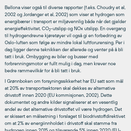
Bellona viser også til diverse rapporter (f.eks. Choudry et al,
2002 og Jordanger et al, 2002) som viser at hydrogen som
energibærer i transport er miljøvennlig både når det gjelder
energieffektivitet, CO
-utslipp og NOx utslipp. En overgang
2
til hydrogendrevne kjøretøyer vil også gi en forbedring av
Oslo-luften som følge av mindre lokal luftforurensing. Per i
dag ligger denne teknikken der allerede og venter på å bli
tatt i bruk. Ombygging av biler og busser med
forbrenningsmotor er fullt mulig i dag, men krever noe
bedre rammevilkår for å bli tatt i bruk.
I Grønnboken om forsyningssikkerhet har EU satt som mål
at 20% av transportsektoren skal dekkes av alternative
drivstoff innen 2020 (EU kommisjonen, 2002). Dette
dokumentet og andre kilder signaliserer at en vesentlig
andel av det alternative drivstoffet vil være hydrogen. Det
er skissert en målsetning i forslaget til biodrivstoffdirektivet
om at 2% av energiinnholdet i drivstoff skal stamme fra
hydrogen innen 2015 og tilsvarende 5% innen 2020 (EU-