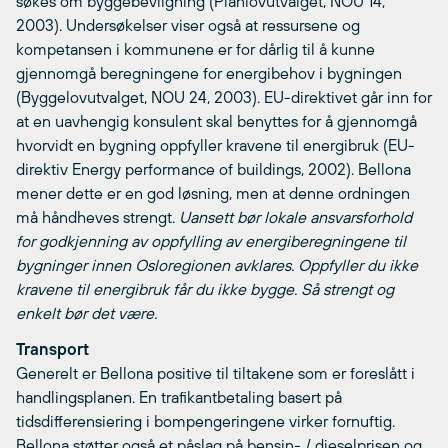
søkes om byggebevilgning (Planlovutvalget, NOU 14,
2003). Undersøkelser viser også at ressursene og
kompetansen i kommunene er for dårlig til å kunne
gjennomgå beregningene for energibehov i bygningen
(Byggelovutvalget, NOU 24, 2003). EU-direktivet går inn for
at en uavhengig konsulent skal benyttes for å gjennomgå
hvorvidt en bygning oppfyller kravene til energibruk (EU-
direktiv Energy performance of buildings, 2002). Bellona
mener dette er en god løsning, men at denne ordningen
må håndheves strengt.
Uansett bør lokale ansvarsforhold
for godkjenning av oppfylling av energiberegningene til
bygninger innen Osloregionen avklares. Oppfyller du ikke
kravene til energibruk får du ikke bygge. Så strengt og
enkelt bør det være.
Transport
Generelt er Bellona positive til tiltakene som er foreslått i
handlingsplanen. En trafikantbetaling basert på
tidsdifferensiering i bompengeringene virker fornuftig.
Bellona støtter også et påslag på bensin- / dieselprisen og