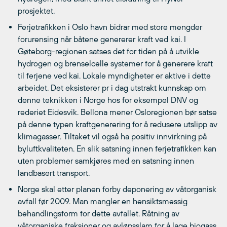
prosjektet.
Ferjetrafikken i Oslo havn bidrar med store mengder
forurensing når båtene genererer kraft ved kai. I
Gøteborg-regionen satses det for tiden på å utvikle
hydrogen og brenselcelle systemer for å generere kraft
til ferjene ved kai. Lokale myndigheter er aktive i dette
arbeidet. Det eksisterer pr i dag utstrakt kunnskap om
denne teknikken i Norge hos for eksempel DNV og
rederiet Eidesvik. Bellona mener Osloregionen bør satse
på denne typen kraftgenerering for å redusere utslipp av
klimagasser. Tiltaket vil også ha positiv innvirkning på
byluftkvaliteten. En slik satsning innen ferjetrafikken kan
uten problemer samkjøres med en satsning innen
landbasert transport.
Norge skal etter planen forby deponering av våtorganisk
avfall før 2009. Man mangler en hensiktsmessig
behandlingsform for dette avfallet. Råtning av
våtorganiske fraksjoner og avløpsslam for å lage biogass