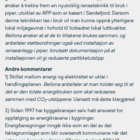
ønsker å trekke frem en nyutviklig renseteknikk til bruk i
piper, utviklet av APP som er basert i Sandefjord. Dersom
denne teknikken tas i bruk vil man kunne oppnå ytterligere
lokal miljøgevinst i forhold til forbedret lokal luftkvalitet.
Bellona ønsker at at de to tiltakene brukes sammen, og
anbefaler støtteordninger også ved installasjon av
renseanlegg i piper, forutsatt dokumentasjon på at
installasjonen vil gi reduserte partikkelutslipp.
Andre kommentarer
1) Skillet mellom energi og elektrisitet er uklar i
handlingsplanen.
Bellona anbefaler at man holder seg til at
det er den totale energibruken som skal reduseres
sammen med CO
-utslippene.
Uansett må dette klargjøres!
2
2) Siden 1997 har byggebransjen selv hatt ansvaret for
oppfølging av energikravene i bygninger.
Energiberegninger inngår ikke som en del av det
faktagrunnlaget som blir oversendt kommunene når det