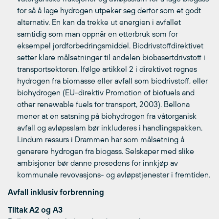
for så å lage hydrogen utpeker seg derfor som et godt
alternativ. En kan da trekke ut energien i avfallet
samtidig som man oppnår en etterbruk som for
eksempel jordforbedringsmiddel. Biodrivstoffdirektivet
setter klare målsetninger til andelen biobasertdrivstoff i
transportsektoren. Ifølge artikkel 2 i direktivet regnes
hydrogen fra biomasse eller avfall som biodrivstoff, eller
biohydrogen (EU-direktiv Promotion of biofuels and
other renewable fuels for transport, 2003). Bellona
mener at en satsning på biohydrogen fra våtorganisk
avfall og avløpsslam bør inkluderes i handlingspakken.
Lindum ressurs i Drammen har som målsetning å
generere hydrogen fra biogass. Selskaper med slike
ambisjoner bør danne presedens for innkjøp av
kommunale revovasjons- og avløpstjenester i fremtiden.
Avfall inklusiv forbrenning
Tiltak A2 og A3