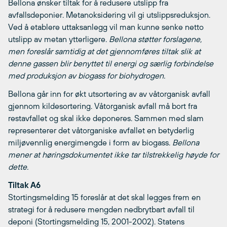
Bellona ønsker tiltak for å redusere utslipp fra
avfallsdeponier. Metanoksidering vil gi utslippsreduksjon.
Ved å etablere uttaksanlegg vil man kunne senke netto
utslipp av metan ytterligere.
Bellona støtter forslagene,
men foreslår samtidig at det gjennomføres tiltak slik at
denne gassen blir benyttet til energi og særlig forbindelse
med produksjon av biogass for biohydrogen.
Bellona går inn for økt utsortering av av våtorganisk avfall
gjennom kildesortering. Våtorganisk avfall må bort fra
restavfallet og skal ikke deponeres. Sammen med slam
representerer det våtorganiske avfallet en betyderlig
miljøvennlig energimengde i form av biogass.
Bellona
mener at høringsdokumentet ikke tar tilstrekkelig høyde for
dette.
Tiltak A6
Stortingsmelding 15 foreslår at det skal legges frem en
strategi for å redusere mengden nedbrytbart avfall til
deponi (Stortingsmelding 15, 2001-2002). Statens