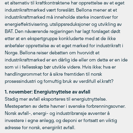
et alternativ til kraftkontraktene har opprettelse av et eget
industrikraftmarked vært foreslått. Bellona mener at et
industrikraftmarked må inneholde sterke incentiver for
energieffektivisering, utslippsreduksjoner og utvikling av
BAT. Den nåværende regjeringen har lagt forslaget dødt
etter at en ekspertgruppe konkluderte med at de ikke
anbefaler opprettelse av et eget marked for industrikraft i
Norge. Bellona reiser debatten om hvorvidt et
industrikraftmarked er en dårlig ide eller om dette er en ide
som vi i fellesskap bør utvikle videre. Hvis ikke; hva er
handlingsrommet for å sikre fremtiden til norsk
prosessindustri og fornuftig bruk av verdifull el.kraft?
1. november: Energiutnyttelse av avfall
Stadig mer avfall eksporteres til energiutnyttelse.
Mesteparten av dette havner i svenske forbrenningsovner.
Norsk avfall-, energi- og industribransje avventer å
investere i egne anlegg, og deponi er fortsatt en viktig
adresse for norsk, energirikt avfall.