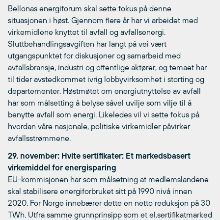
Bellonas energiforum skal sette fokus på denne
situasjonen i høst. Gjennom flere år har vi arbeidet med
virkemidlene knyttet til avfall og avfallsenergi.
Sluttbehandlingsavgiften har langt på vei vært
utgangspunktet for diskusjoner og samarbeid med
avfallsbransje, industri og offentlige aktører, og temaet har
til tider avstedkommet ivrig lobbyvirksomhet i storting og
departementer. Høstmøtet om energiutnyttelse av avfall
har som målsetting å belyse såvel uvilje som vilje til å
benytte avfall som energi. Likeledes vil vi sette fokus på
hvordan våre nasjonale, politiske virkemidler påvirker
avfallsstrømmene.
29. november: Hvite sertifikater: Et markedsbasert
virkemiddel for energisparing
EU-kommisjonen har som målsetning at medlemslandene
skal stabilisere energiforbruket sitt på 1990 nivå innen
2020. For Norge innebærer dette en netto reduksjon på 30
TWh. Utfra samme grunnprinsipp som et el.sertifikatmarked