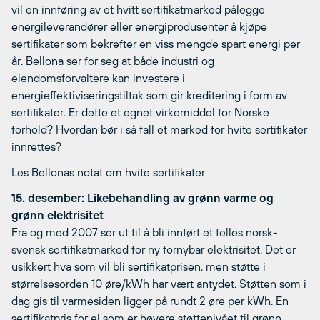
vil en innføring av et hvitt sertifikatmarked pålegge
energileverandører eller energiprodusenter å kjøpe
sertifikater som bekrefter en viss mengde spart energi per
år. Bellona ser for seg at både industri og
eiendomsforvaltere kan investere i
energieffektiviseringstiltak som gir kreditering i form av
sertifikater. Er dette et egnet virkemiddel for Norske
forhold? Hvordan bør i så fall et marked for hvite sertifikater
innrettes?
Les Bellonas notat om hvite sertifikater
15. desember: Likebehandling av grønn varme og
grønn elektrisitet
Fra og med 2007 ser ut til å bli innført et felles norsk-
svensk sertifikatmarked for ny fornybar elektrisitet. Det er
usikkert hva som vil bli sertifikatprisen, men støtte i
størrelsesorden 10 øre/kWh har vært antydet. Støtten som i
dag gis til varmesiden ligger på rundt 2 øre per kWh. En
sertifikatpris for el som er høyere støttenivået til grønn