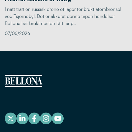
I natt traff en russisk drone et lager for brukt atombrensel
ved Tsjornobyl. Det er akkurat denne typen hendelser
Bellona har brukt nesten førti år p...
07/06/2026