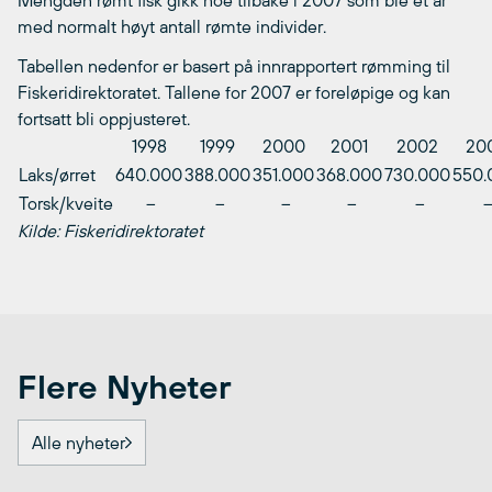
Mengden rømt fisk gikk noe tilbake i 2007 som ble et år
med normalt høyt antall rømte individer.
Tabellen nedenfor er basert på innrapportert rømming til
Fiskeridirektoratet. Tallene for 2007 er foreløpige og kan
fortsatt bli oppjusteret.
1998
1999
2000
2001
2002
20
Laks/ørret
640.000
388.000
351.000
368.000
730.000
550.
Torsk/kveite
–
–
–
–
–
Kilde: Fiskeridirektoratet
Flere Nyheter
Alle nyheter