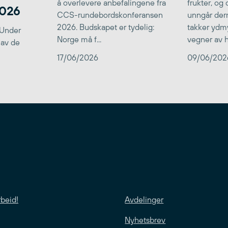
å overlevere anbefalingene fra
frukter, og
2026
CCS-rundebordskonferansen
unngår der
2026. Budskapet er tydelig:
takker ydmy
 Under
Norge må f...
vegner av he
 av de
17/06/2026
09/06/202
rbeid!
Avdelinger
Nyhetsbrev