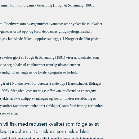
fra annen form for organisk belastning (Frogh & Schanning, 1991;
n. Etterhvert som oksygennivået i vannmassene synker får vi lokalt et
ygenet er brukt opp, og fordi det dannes giftig hydrogensulfid i
ass kan skade fisken i oppdrettsanlegget. I Norge er det blitt påvist
ersøkelser gjort av Frogh & Schanning (1991) viser at lokaliteter som
ta seg tilbake til en tilnærmet naturlig tilstand etter en
vendig, vil avhenge av de lokale topografiske forhold.
går ut i Norskehavet, for deretter å ende opp i Barentshavet. Bidraget
, 1996). Mengden løste næringsstoffer kan imidlertid ha en negativ
ektet at økte utslipp av nitrogen og fosfor hindrer reetablering av
stoffer favoriserer andre arter (trådalger) som fordriver og forhindrer
 rekke arter.
 villfisk med redusert kvalitet som følge av at
skapt problemer for fiskere som fisker blant
t på fett og trolig er det dette høye fettinnholdet