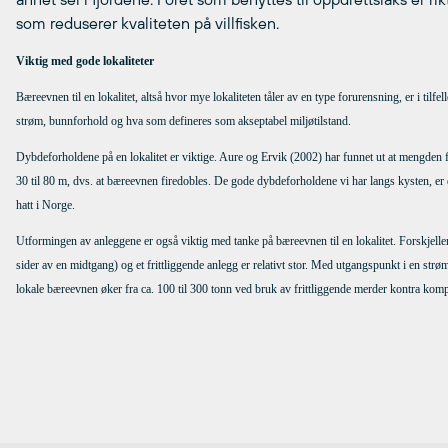
som reduserer kvaliteten på villfisken.
Viktig med gode lokaliteter
Bæreevnen til en lokalitet, altså hvor mye lokaliteten tåler av en type forurensning, er i til
strøm, bunnforhold og hva som defineres som akseptabel miljøtilstand.
Dybdeforholdene på en lokalitet er viktige. Aure og Ervik (2002) har funnet ut at mengden f
30 til 80 m, dvs. at bæreevnen firedobles. De gode dybdeforholdene vi har langs kysten, e
hatt i Norge.
Utformingen av anleggene er også viktig med tanke på bæreevnen til en lokalitet. Forskjell
sider av en midtgang) og et frittliggende anlegg er relativt stor. Med utgangspunkt i en st
lokale bæreevnen øker fra ca. 100 til 300 tonn ved bruk av frittliggende merder kontra ko