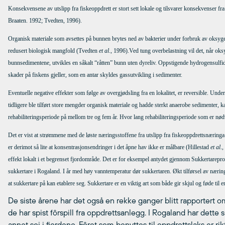
Konsekvensene av utslipp fra fiskeoppdrett er stort sett lokale og tilsvarer konsekvenser 
Braaten. 1992; Tvedten, 1996).
Organisk materiale som avsettes på bunnen brytes ned av bakterier under forbruk av oksyge
redusert biologisk mangfold (Tvedten
et al
., 1996).Ved tung overbelastning vil det, når oks
bunnsedimentene, utvikles en såkalt “råtten” bunn uten dyreliv. Oppstigende hydrogensulfidg
skader på fiskens gjeller, som en antar skyldes gassutvikling i sedimenter.
Eventuelle negative effekter som følge av overgjødsling fra en lokalitet, er reversible. Und
tidligere ble tilført store mengder organisk materiale og hadde sterkt anaerobe sedimenter, kan 
rehabiliteringsperiode på mellom tre og fem år. Hvor lang rehabiliteringsperiode som er nød
Det er vist at strømmene med de løste næringsstoffene fra utslipp fra fiskeoppdrettsnæringa 
er derimot så lite at konsentrasjonsendringer i det åpne hav ikke er målbare (Hillestad
et al
.
effekt lokalt i et begrenset fjordområde. Det er for eksempel antydet gjennom Sukkertareprosj
sukkertare i Rogaland. I år med høy vanntemperatur dør sukkertaren. Økt tilførsel av nærings
at sukkertare på kan etablere seg. Sukkertare er en viktig art som både gir skjul og føde til en
De siste årene har det også en rekke ganger blitt rapportert om
de har spist fôrspill fra oppdrettsanlegg. I Rogaland har dette 
annet sei i fjordene. Fôret som benyttes til oppdrettslaks er rik