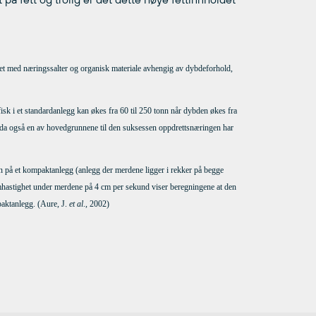
fellet med næringssalter og organisk materiale avhengig av dybdeforhold,
isk i et standardanlegg kan økes fra 60 til 250 tonn når dybden økes fra
r da også en av hovedgrunnene til den suksessen oppdrettsnæringen har
en på et kompaktanlegg (anlegg der merdene ligger i rekker på begge
rømhastighet under merdene på 4 cm per sekund viser beregningene at den
mpaktanlegg.
(Aure, J.
et al
., 2002)