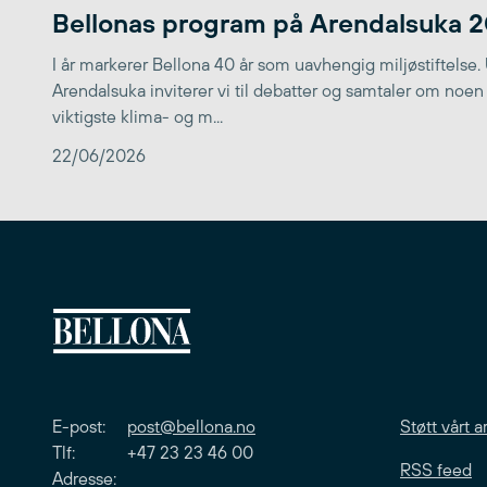
Bellonas program på Arendalsuka 
I år markerer Bellona 40 år som uavhengig miljøstiftelse.
Arendalsuka inviterer vi til debatter og samtaler om noen
viktigste klima- og m...
22/06/2026
E-post:
post@bellona.no
Støtt vårt a
Tlf: +47 23 23 46 00
RSS feed
Adresse: