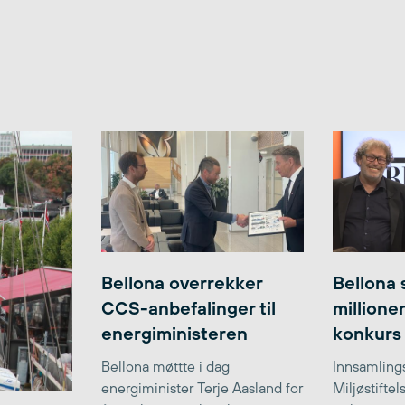
Bellona overrekker
Bellona 
CCS-anbefalinger til
millione
energiministeren
konkurs
Bellona møttte i dag
Innsamlings
energiminister Terje Aasland for
Miljøstifte