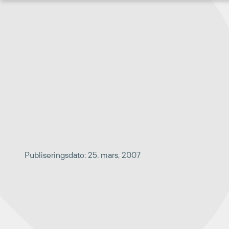
Hopp
til
innhold
Publiseringsdato: 25. mars, 2007