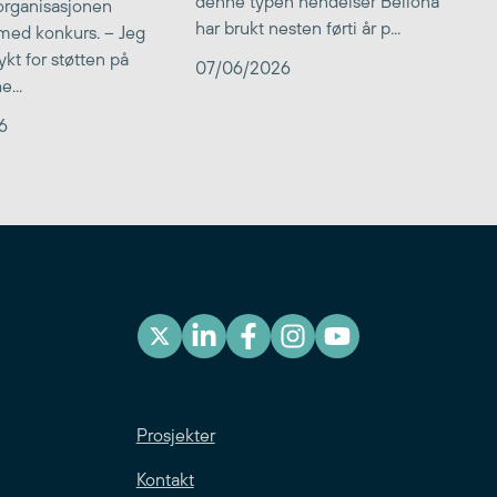
denne typen hendelser Bellona
 organisasjonen
har brukt nesten førti år p...
med konkurs. – Jeg
kt for støtten på
07/06/2026
...
6
Prosjekter
Kontakt