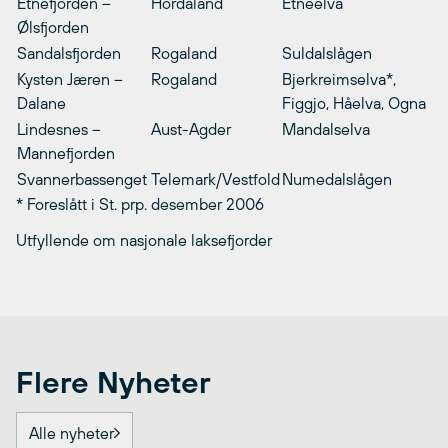
Etnefjorden –
Hordaland
Etneelva
Ølsfjorden
Sandalsfjorden
Rogaland
Suldalslågen
Kysten Jæren –
Rogaland
Bjerkreimselva*,
Dalane
Figgjo, Håelva, Ogna
Lindesnes –
Aust-Agder
Mandalselva
Mannefjorden
Svannerbassenget
Telemark/Vestfold
Numedalslågen
* Foreslått i St. prp. desember 2006
Utfyllende om nasjonale laksefjorder
Flere Nyheter
Alle nyheter