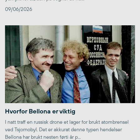
09/06/2026
Hvorfor Bellona er viktig
I natt traff en russisk drone et lager for brukt atombrensel
ved Tsjornobyl. Det er akkurat denne typen hendelser
Bellona har brukt nesten førti år p...