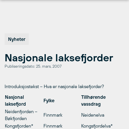
Hopp
til
innhold
Nyheter
Nasjonale laksefjorder
Publiseringsdato: 25. mars, 2007
Introduksjostekst – Hva er nasjonale laksefjorder?
Nasjonal
Tillhørende
Fylke
laksefjord
vassdrag
Neidenfjorden –
Finnmark
Neidenelva
Bøkfjorden
Kongsfjorden*
Finnmark
Kongsfjordelva*