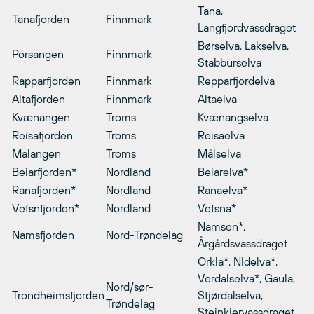
Tana,
Tanafjorden
Finnmark
Langfjordvassdraget
Børselva, Lakselva,
Porsangen
Finnmark
Stabburselva
Rapparfjorden
Finnmark
Repparfjordelva
Altafjorden
Finnmark
Altaelva
Kvænangen
Troms
Kvænangselva
Reisafjorden
Troms
Reisaelva
Malangen
Troms
Målselva
Beiarfjorden*
Nordland
Beiarelva*
Ranafjorden*
Nordland
Ranaelva*
Vefsnfjorden*
Nordland
Vefsna*
Namsen*,
Namsfjorden
Nord-Trøndelag
Årgårdsvassdraget
Orkla*, NIdelva*,
Verdalselva*, Gaula,
Nord/sør-
Trondheimsfjorden
Stjørdalselva,
Trøndelag
Steinkjervassdraget,