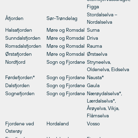
Figga
Stordalselva –
Åfjorden
Sør-Trøndelag
Nordalselva
Halsafjorden
Møre og Romsdal
Surna
Sunndalsfjorden
Møre og Romsdal
Driva
Romsdalsfjorden
Møre og Romsdal
Rauma
Ørstafjorden
Møre og Romsdal
Ørstaelva
Nordfjord
Sogn og Fjordane
Stryneelva,
Oldenelva, Eidselva
Førdefjorden*
Sogn og Fjordane
Nausta*
Dalsfjorden
Sogn og Fjordane
Gaula
Sognefjorden
Sogn og Fjordane
Nærøydalselva*,
Lærdalselva*,
Årøyelva, Vikja,
Flåmselva
Fjordene ved
Hordaland
Vosso
Osterøy