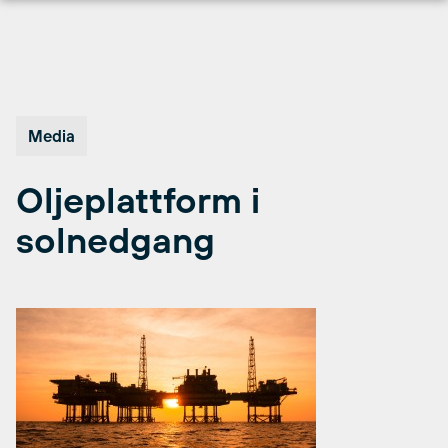
Hopp
til
innhold
Media
Oljeplattform i
solnedgang