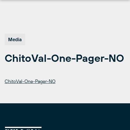
Hopp
til
innhold
Media
ChitoVal-One-Pager-NO
ChitoVal-One-Pager-NO